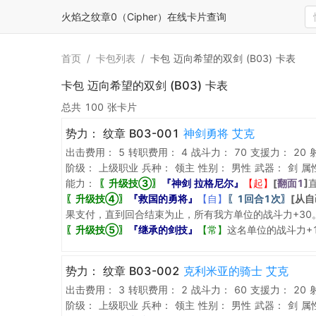
火焰之纹章0（Cipher）在线卡片查询
首页
/
卡包列表
/
卡包 迈向希望的双剑 (B03) 卡表
卡包 迈向希望的双剑 (B03) 卡表
总共 100 张卡片
势力：
纹章 B03-001
神剑勇将 艾克
出击费用：
5
转职费用：
4
战斗力：
70
支援力：
20
阶级：
上级职业
兵种：
领主
性别：
男性
武器：
剑
属
能力：
〖升级技③〗
『神剑 拉格尼尔』
【起】
[
翻面1
]
〖升级技④〗
『救国的勇将』
【自】
〖1回合1次〗
[从
果支付，直到回合结束为止，所有我方单位的战斗力+30
〖升级技⑤〗
『继承的剑技』
【常】
这名单位的战斗力+
势力：
纹章 B03-002
克利米亚的骑士 艾克
出击费用：
3
转职费用：
2
战斗力：
60
支援力：
20
阶级：
上级职业
兵种：
领主
性别：
男性
武器：
剑
属