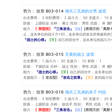
势力：
纹章 B03-014
佣兵三兄弟的次男 波雷
出击费用：
3
转职费用：
2
战斗力：
50
支援力：
10
阶级：
上级职业
兵种：
勇士
性别：
男性
武器：
斧
属
能力：
〖阵型技〗
『三角攻击』
【自】
[将我方的「奥斯
止，这名单位的战斗力+50，这名单位的攻击所将破坏的
『战士的心得』
【常】
自己的回合中，这名单位的战斗力+
势力：
纹章 B03-015
无畏的战士 波雷
出击费用：
1
战斗力：
30
支援力：
10
射程：
1
阶级：
下级职业
兵种：
战士
性别：
男性
武器：
斧
属
能力：
『战士的心得』
【常】
自己的回合中，这名单位的
支援能力：
〖攻击型〗
『攻击之纹章』
【支】
直到战斗结
势力：
纹章 B03-016
佣兵三兄弟的末子 约珐
出击费用：
3
转职费用：
2
战斗力：
50
支援力：
20
阶级：
上级职业
兵种：
狙击手
性别：
男性
武器：
弓
能力：
〖阵型技〗
『三角攻击』
【自】
[将我方的「奥斯