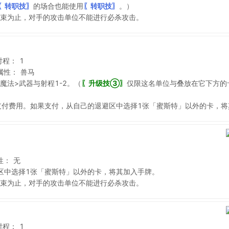
〖转职技〗
的场合也能使用
〖转职技〗
。）
束为止，对手的攻击单位不能进行必杀攻击。
射程：
1
属性：
兽马
魔法>武器与射程1-2。（
〖升级技③〗
仅限这名单位与叠放在它下方的
支付费用。如果支付，从自己的退避区中选择1张「蜜斯特」以外的卡，将
性：
无
区中选择1张「蜜斯特」以外的卡，将其加入手牌。
束为止，对手的攻击单位不能进行必杀攻击。
射程：
1