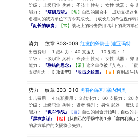
阶级：
上级职业
兵种：
圣骑士
性别：
女性
武器：
斧
能力：
『培训后辈』
【常】
自己的回合中，成功支援这名
名相同的我方单位下方令其成长。（成长后的单位视作转
『副长的职责』
【常】
战场上的出击费用2以下的我方单位
势力：
纹章 B03-009
红发的斧骑士 迪亚玛特
出击费用：
1
战斗力：
40
支援力：
10
射程：
1
阶级：
下级职业
兵种：
斧骑士
性别：
女性
武器：
斧
能力：
『联结的思念』
【常】
这名单位被「艾克」、「蜜
支援能力：
〖攻击型〗
『攻击之纹章』
【支】
直到战斗结
势力：
纹章 B03-010
勇将的军师 塞内利奥
出击费用：
4
转职费用：
3
战斗力：
60
支援力：
20
阶级：
上级职业
兵种：
贤者
性别：
男性
武器：
魔法
能力：
『孤军作战』
【自】
自己的回合开始时，自己的手
『黑衣参谋』
【起】
[从自己的手牌中将1张「塞内利奥」
的敌方单位的支援将会失败。