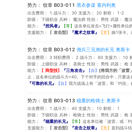
势力：
纹章 B03-011
黑衣参谋 塞内利奥
出击费用：
1
战斗力：
30
支援力：
20
射程：
1-2
阶级：
下级职业
兵种：
魔法师
性别：
男性
武器：
魔
能力：
『控风者』
【常】
这名单位攻击<飞行>属性单位
支援能力：
〖攻击型〗
『魔术之纹章』
【支】
抽1张卡。
势力：
纹章 B03-012
佣兵三兄弟的长兄 奥斯卡
出击费用：
3
转职费用：
2
战斗力：
60
支援力：
10
阶级：
上级职业
兵种：
圣骑士
性别：
男性
武器：
枪
能力：
〖阵型技〗
『三角攻击』
【自】
[将我方的「波雷
止，这名单位的战斗力+40。下个对手的回合中，只要
『可靠的长兄』
【自】
我方战场上有「波雷」和「约珐」
势力：
纹章 B03-013
稳重的枪骑士 奥斯卡
出击费用：
1
战斗力：
40
支援力：
10
射程：
1
阶级：
下级职业
兵种：
枪骑士
性别：
男性
武器：
枪
能力：
『稳重的长兄』
【常】
这名单位被「波雷」或「约
支援能力：
〖攻击型〗
『攻击之纹章』
【支】
直到战斗结