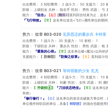
出击费用：
3
转职费用：
2
战斗力：
50
支援力：
20
阶级：
上级职业
兵种：
狙击手
性别：
男性
武器：
弓
能力：
『狙击』
【起】
[
翻面2
]
直到回合结束为止，这名
『飞行特效』
【常】
这名单位攻击<飞行>属性单位的期间
势力：
纹章 B03-020
见异思迁的重步兵 卡特里
出击费用：
1
战斗力：
30
支援力：
10
射程：
1
阶级：
下级职业
兵种：
重步兵
性别：
男性
武器：
枪
能力：
『重装的心得』
【常】
这名单位被<魔法>以外的
支援能力：
〖防御型〗
『防御之纹章』
【支】
直到战斗结
势力：
纹章 B03-021
等待宿敌的少女 瓦尤
出击费用：
4
转职费用：
3
战斗力：
70
支援力：
10
阶级：
上级职业
兵种：
剑豪
性别：
女性
武器：
剑
属
能力：
〖升级技④〗
『刀法状态绝佳』
【常】
这名单位
有效）
『修行修行！』
【自】
这名单位的攻击击破敌方单位时，
单位视作转职后的单位，具备
〖转职技〗
的场合也能使用