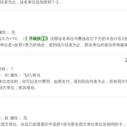
结束为止，这名单位追加射程1-2。
属性：
无
斗力+10。（
〖升级技②〗
仅限这名单位与叠放在它下方的卡合计在2
单位是<纹章>势力的场合，直到战斗结束为止，那名单位的攻击所将破
射程：
1
：
剑
属性：
飞行/兽马
单位攻击时，你可以支付费用。如果支付，直到回合结束为止，所有我方单
我方单位，将其移动。
：
杖
属性：
无
名我方单位。从自己的退避区中选择1张与那名我方单位单位名相同的卡