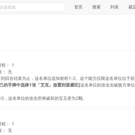
首页
搜索
列表
裁
射程：
1
性：
无
直到回合结束为止，这名单位追加射程1-2。这个能力仅限这名单位位于
自己的手牌中选择1张「艾克」放置到退避区]
这名单位的攻击击破敌方单位
。
10，这名单位的攻击所将破坏的宝玉变为2颗。
射程：
1
性：
无