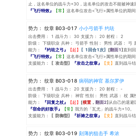
止，这名单位的战斗力+30，这名单位的攻击不能被神速
『飞行特效』
【常】
这名单位攻击<飞行>属性单位的期间
势力：
纹章 B03-017
小小弓箭手 约珐
出击费用：
1
战斗力：
30
支援力：
20
射程：
2
阶级：
下级职业
兵种：
弓箭手
性别：
男性
武器：
弓
能力：
『约珐之弓』
【起】
〖1回合1次〗
[
翻面1
]
直到回
『飞行特效』
【常】
这名单位攻击<飞行>属性单位的期间
支援能力：
〖攻击型〗
『攻击之纹章』
【支】
直到战斗结
势力：
纹章 B03-018
病弱的神官 基尔罗伊
出击费用：
1
战斗力：
20
支援力：
20
射程：
-
阶级：
下级职业
兵种：
神官
性别：
男性
武器：
杖
属
能力：
『回复之杖』
【起】
[
横置
，
翻面2
]
从自己的退避
『宿命的好敌手』
【常】
我方的「瓦尤」的战斗力+10。
支援能力：
〖防御型〗
『祈祷之纹章』
【支】
直到战斗结
势力：
纹章 B03-019
刻薄的狙击手 希浓