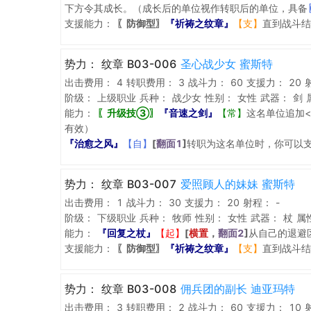
下方令其成长。（成长后的单位视作转职后的单位，具备
支援能力：
〖防御型〗
『祈祷之纹章』
【支】
直到战斗结
势力：
纹章 B03-006
圣心战少女 蜜斯特
出击费用：
4
转职费用：
3
战斗力：
60
支援力：
20
阶级：
上级职业
兵种：
战少女
性别：
女性
武器：
剑
能力：
〖升级技③〗
『音速之剑』
【常】
这名单位追加<
有效）
『治愈之风』
【自】
[
翻面1
]
转职为这名单位时，你可以
势力：
纹章 B03-007
爱照顾人的妹妹 蜜斯特
出击费用：
1
战斗力：
30
支援力：
20
射程：
-
阶级：
下级职业
兵种：
牧师
性别：
女性
武器：
杖
属
能力：
『回复之杖』
【起】
[
横置
，
翻面2
]
从自己的退避
支援能力：
〖防御型〗
『祈祷之纹章』
【支】
直到战斗结
势力：
纹章 B03-008
佣兵团的副长 迪亚玛特
出击费用：
3
转职费用：
2
战斗力：
60
支援力：
10