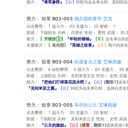
能力：
『将军参阵』
【自】
转职为这名单位时，直到回合
势力：
纹章 B03-003
佣兵团的青年 艾克
出击费用：
1
战斗力：
40
支援力：
20
射程：
1
阶级：
下级职业
兵种：
兵团长
性别：
男性
武器：
剑
能力：
〖升级技②〗
『年轻的领袖』
【常】
这名单位的战
支援能力：
〖攻击型〗
『英雄之纹章』
【支】
我方的攻击
势力：
纹章 B03-004
祈愿复兴之翼 艾琳西娅
出击费用：
4
转职费用：
3
战斗力：
60
支援力：
30
阶级：
上级职业
兵种：
克利米亚王女
性别：
女性
武器
能力：
『把他们打得落花流水吧！』
【自】
[
翻面1
]
这名
『克利米亚之翼』
【自】
转职为这名单位时，选择任意名
势力：
纹章 B03-005
幸存的公主 艾琳西娅
出击费用：
1
战斗力：
30
支援力：
20
射程：
-
阶级：
下级职业
兵种：
克利米亚公主
性别：
女性
武器
能力：
『公主的激励』
【起】
[
横置
，
翻面1
]
选择其他1