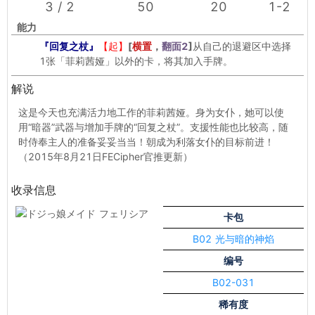
3 / 2
50
20
1-2
能力
『回复之杖』
【起】
[
横置
，
翻面2
]
从自己的退避区中选择
1张「菲莉茜娅」以外的卡，将其加入手牌。
解说
这是今天也充满活力地工作的菲莉茜娅。身为女仆，她可以使
用“暗器”武器与增加手牌的“回复之杖”。支援性能也比较高，随
时侍奉主人的准备妥妥当当！朝成为利落女仆的目标前进！
（2015年8月21日FECipher官推更新）
收录信息
卡包
B02 光与暗的神焰
编号
B02-031
稀有度