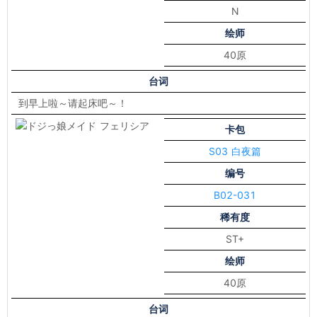
N
绘师
40原
台词
到早上啦～请起床吧～！
卡包
S03 白夜篇
编号
B02-031
稀有度
ST+
绘师
40原
台词