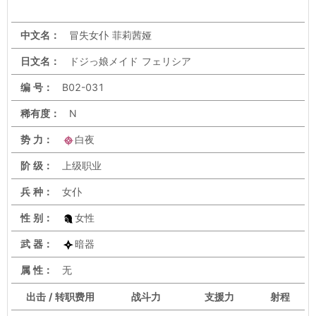
中文名：
冒失女仆 菲莉茜娅
日文名：
ドジっ娘メイド フェリシア
编 号：
B02-031
稀有度：
N
势 力：
白夜
阶 级：
上级职业
兵 种：
女仆
性 别：
女性
武 器：
暗器
属 性：
无
出击 / 转职费用
战斗力
支援力
射程