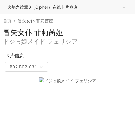
···
火焰之纹章0（Cipher）在线卡片查询
首页
/
冒失女仆 菲莉茜娅
冒失女仆 菲莉茜娅
ドジっ娘メイド フェリシア
卡片信息
B02 B02-031