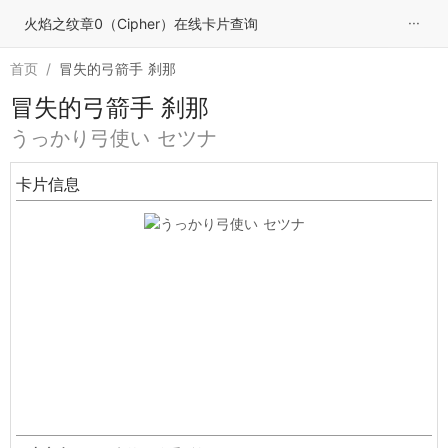
···
火焰之纹章0（Cipher）在线卡片查询
首页
/
冒失的弓箭手 刹那
冒失的弓箭手 刹那
うっかり弓使い セツナ
卡片信息