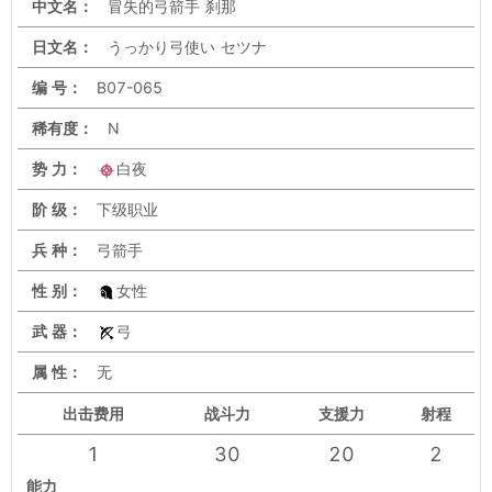
中文名：
冒失的弓箭手 刹那
日文名：
うっかり弓使い セツナ
编 号：
B07-065
稀有度：
N
势 力：
白夜
阶 级：
下级职业
兵 种：
弓箭手
性 别：
女性
武 器：
弓
属 性：
无
出击
费用
战斗力
支援力
射程
1
30
20
2
能力