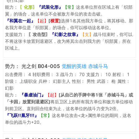
飞行/幻影
能力：
〖化形〗
『武装化形』
【常】
这名单位所在区域上有「织部
翼」的场合，这名单位不会被敌方单位的攻击击破。
『和翼在一起』
【起】
[
横置
]
选择1名其他我方单位，将其移动。那
名我方单位是「织部翼」的场合，你可以移动这名单位。
支援能力：
〖攻击型〗
『幻影之纹章』
【支】
战斗结束时，你可以
不将这张卡放置到退避区，改为将其出击到我方的「织部翼」所在
区域上。
势力：
光之剑 B04-005
觉醒的英雄 赤城斗马
出击费用：
4
转职费用：
3
战斗力：
70
支援力：
10
射程：
1
阶级：
上级职业
兵种：
幻影主人
性别：
男性
武器：
枪
属性：
幻影
能力：
『暴虐油门』
【起】
[从自己的手牌中将1张「赤城斗马」或
「卡因」放置到退避区]
将后卫区上的所有我方单位和敌方单位移动
到前卫区。直到回合结束为止，这名单位的战斗力变为2倍。
『飞跃!!凰牙!!!』
【常】
这名单位攻击<龙>属性单位的期间，这名
单位的战斗力+20。