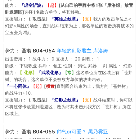
能力：
『虚空斩波』
【起】
[从自己的手牌中将1张「库洛姆」放置
到退避区]
选择1名敌方单位，将其移动。
支援能力：
〖攻击型〗
『英雄之纹章』
【支】
我方的攻击单位是<
幻影>属性的场合，直到战斗结束为止，那名单位的攻击所将破坏的
宝玉变为2颗。
势力：
圣痕 B04-054
年轻的幻影君主 库洛姆
出击费用：
1
战斗力：
0
支援力：
20
射程：
1
阶级：
下级职业
兵种：
领主
性别：
男性
武器：
剑
属性：
幻影
能力：
〖化形〗
『武装化形』
【常】
这名单位所在区域上有「苍井
树」的场合，这名单位不会被敌方单位的攻击击破。
『一心同体』
【起】
[
横置
]
直到回合结束为止，我方的「苍井树」
的战斗力+10。
支援能力：
〖攻击型〗
『幻影之纹章』
【支】
战斗结束时，你可以
不将这张卡放置到退避区，改为将其出击到我方的「苍井树」所在
区域上。
势力：
圣痕 B04-055
帅气or可爱？ 黑乃雾亚