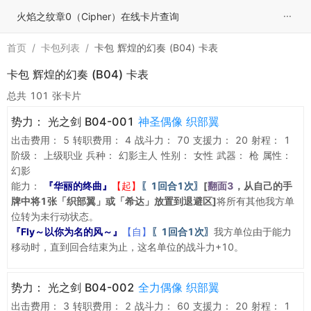
···
火焰之纹章0（Cipher）在线卡片查询
首页
/
卡包列表
/
卡包 辉煌的幻奏 (B04) 卡表
卡包 辉煌的幻奏 (B04) 卡表
总共 101 张卡片
势力：
光之剑 B04-001
神圣偶像 织部翼
出击费用：
5
转职费用：
4
战斗力：
70
支援力：
20
射程：
1
阶级：
上级职业
兵种：
幻影主人
性别：
女性
武器：
枪
属性：
幻影
能力：
『华丽的终曲』
【起】
〖1回合1次〗
[
翻面3
，从自己的手
牌中将1张「织部翼」或「希达」放置到退避区]
将所有其他我方单
位转为未行动状态。
『Fly～以你为名的风～』
【自】
〖1回合1次〗
我方单位由于能力
移动时，直到回合结束为止，这名单位的战斗力+10。
势力：
光之剑 B04-002
全力偶像 织部翼
出击费用：
3
转职费用：
2
战斗力：
60
支援力：
20
射程：
1