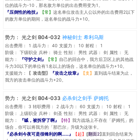
位的战斗力-10，那名敌方单位的出击费用变为1。
『压倒性的枪技』
【常】
这名单位攻击主人公以外的出击费用2以下
的敌方单位的期间，这名单位的战斗力+10。
势力：
光之剑 B04-032
神秘剑士 希利乌斯
出击费用：
1
战斗力：
40
支援力：
10
射程：
1
阶级：
下级职业
兵种：
骑士
性别：
男性
武器：
剑
属性：
无
能力：
『守护之剑』
【常】
自己的回合中，我方后卫区上的其他战
斗力30以下的单位有1名以上的场合，这名单位的战斗力+10。
支援能力：
〖攻击型〗
『攻击之纹章』
【支】
直到战斗结束为止，
我方的攻击单位的战斗力+20。
势力：
光之剑 B04-033
必杀剑之剑手 萨姆托
出击费用：
3
转职费用：
2
战斗力：
60
支援力：
10
射程：
1
阶级：
上级职业
兵种：
剑圣
性别：
男性
武器：
剑
属性：
无
能力：
『嘁，被拆穿了啊』
【特】
我方战场上不存在「萨姆托」的
场合，你可以将我方的「那巴尔」升级为这张卡。
『必杀剑今夜可是很锋利的啊……』
【起】
[
翻面2
]
直到回合结束为