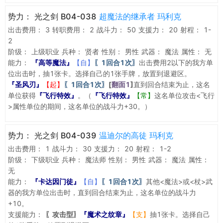
势力：
光之剑 B04-038
超魔法的继承者 玛利克
出击费用：
3
转职费用：
2
战斗力：
50
支援力：
20
射程：
1-
2
阶级：
上级职业
兵种：
贤者
性别：
男性
武器：
魔法
属性：
无
能力：
『高等魔法』
【自】
〖1回合1次〗
出击费用2以下的我方单
位出击时，抽1张卡。选择自己的1张手牌，放置到退避区。
『圣风刃』
【起】
〖1回合1次〗
[
翻面1
]
直到回合结束为止，这名
单位获得
『飞行特效』
。（
『飞行特效』
【常】
这名单位攻击<飞行
>属性单位的期间，这名单位的战斗力+30。）
势力：
光之剑 B04-039
温迪尔的高徒 玛利克
出击费用：
1
战斗力：
30
支援力：
20
射程：
1-2
阶级：
下级职业
兵种：
魔法师
性别：
男性
武器：
魔法
属性：
无
能力：
『卡达因门徒』
【自】
〖1回合1次〗
其他<魔法>或<杖>武
器的我方单位出击时，直到回合结束为止，这名单位的战斗力
+10。
支援能力：
〖攻击型〗
『魔术之纹章』
【支】
抽1张卡。选择自己