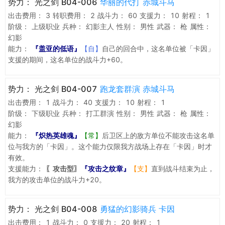
势力：
光之剑 B04-006
华丽的代打 赤城斗马
出击费用：
3
转职费用：
2
战斗力：
60
支援力：
10
射程：
1
阶级：
上级职业
兵种：
幻影主人
性别：
男性
武器：
枪
属性：
幻影
能力：
『盖亚的低语』
【自】
自己的回合中，这名单位被「卡因」
支援的期间，这名单位的战斗力+60。
势力：
光之剑 B04-007
跑龙套群演 赤城斗马
出击费用：
1
战斗力：
40
支援力：
10
射程：
1
阶级：
下级职业
兵种：
打工群演
性别：
男性
武器：
枪
属性：
幻影
能力：
『炽热英雄魂』
【常】
后卫区上的敌方单位不能攻击这名单
位与我方的「卡因」。这个能力仅限我方战场上存在「卡因」时才
有效。
支援能力：
〖攻击型〗
『攻击之纹章』
【支】
直到战斗结束为止，
我方的攻击单位的战斗力+20。
势力：
光之剑 B04-008
勇猛的幻影骑兵 卡因
出击费用：
1
战斗力：
0
支援力：
20
射程：
1