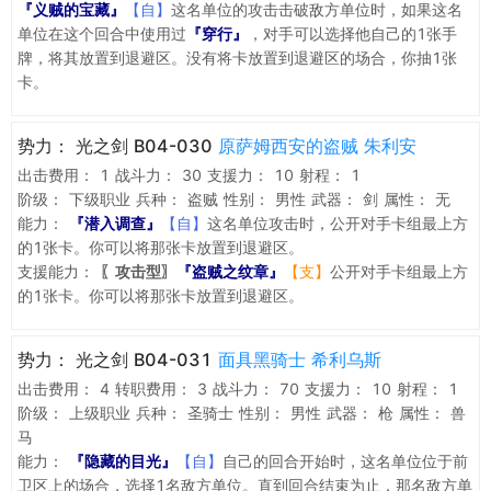
『义贼的宝藏』
【自】
这名单位的攻击击破敌方单位时，如果这名
单位在这个回合中使用过
『穿行』
，对手可以选择他自己的1张手
牌，将其放置到退避区。没有将卡放置到退避区的场合，你抽1张
卡。
势力：
光之剑 B04-030
原萨姆西安的盗贼 朱利安
出击费用：
1
战斗力：
30
支援力：
10
射程：
1
阶级：
下级职业
兵种：
盗贼
性别：
男性
武器：
剑
属性：
无
能力：
『潜入调查』
【自】
这名单位攻击时，公开对手卡组最上方
的1张卡。你可以将那张卡放置到退避区。
支援能力：
〖攻击型〗
『盗贼之纹章』
【支】
公开对手卡组最上方
的1张卡。你可以将那张卡放置到退避区。
势力：
光之剑 B04-031
面具黑骑士 希利乌斯
出击费用：
4
转职费用：
3
战斗力：
70
支援力：
10
射程：
1
阶级：
上级职业
兵种：
圣骑士
性别：
男性
武器：
枪
属性：
兽
马
能力：
『隐藏的目光』
【自】
自己的回合开始时，这名单位位于前
卫区上的场合，选择1名敌方单位。直到回合结束为止，那名敌方单