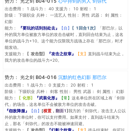
势力：
光之剑 B04-015
心中持剑的男人 剑弥代
出击费用：
1
战斗力：
40
支援力：
10
射程：
1
阶级：
下级职业
兵种：
一流艺人
性别：
男性
武器：
剑
属性：
幻影
能力：
『要玩的话到别处去』
【自】
〖1回合1次〗
「那巴尔」以
外的我方单位被敌方单位的攻击击破时，直到回合结束为止，这名
单位的战斗力+10。这个能力仅限我方战场上存在「那巴尔」时才
能发动。
支援能力：
〖攻击型〗
『攻击之纹章』
【支】
直到战斗结束为止，
我方的攻击单位的战斗力+20。
势力：
光之剑 B04-016
沉默的红色幻影 那巴尔
出击费用：
1
战斗力：
0
支援力：
20
射程：
1
阶级：
下级职业
兵种：
剑客
性别：
男性
武器：
剑
属性：
幻影
能力：
〖化形〗
『武装化形』
【常】
这名单位所在区域上有「剑弥
代」的场合，这名单位不会被敌方单位的攻击击破。
『怨敌降服』
【自】
[
横置
，
翻面1
]
我方的「剑弥代」攻击主人公以
外的敌方单位时，你可以支付费用。如果支付，直到战斗结束为
止，那名「剑弥代」的攻击不能被神速回避。
支援能力：
〖攻击型〗
『幻影之纹章』
【支】
战斗结束时，你可以