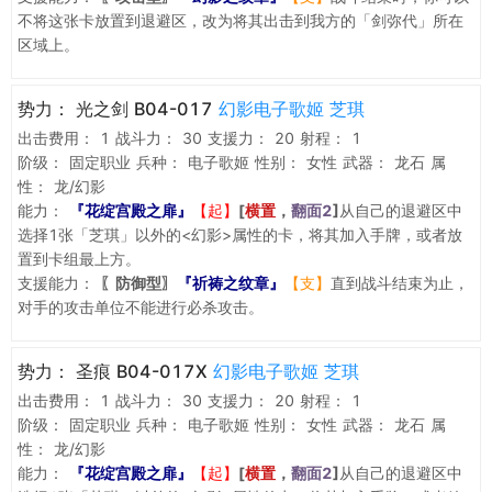
不将这张卡放置到退避区，改为将其出击到我方的「剑弥代」所在
区域上。
势力：
光之剑 B04-017
幻影电子歌姬 芝琪
出击费用：
1
战斗力：
30
支援力：
20
射程：
1
阶级：
固定职业
兵种：
电子歌姬
性别：
女性
武器：
龙石
属
性：
龙/幻影
能力：
『花绽宫殿之扉』
【起】
[
横置
，
翻面2
]
从自己的退避区中
选择1张「芝琪」以外的<幻影>属性的卡，将其加入手牌，或者放
置到卡组最上方。
支援能力：
〖防御型〗
『祈祷之纹章』
【支】
直到战斗结束为止，
对手的攻击单位不能进行必杀攻击。
势力：
圣痕 B04-017X
幻影电子歌姬 芝琪
出击费用：
1
战斗力：
30
支援力：
20
射程：
1
阶级：
固定职业
兵种：
电子歌姬
性别：
女性
武器：
龙石
属
性：
龙/幻影
能力：
『花绽宫殿之扉』
【起】
[
横置
，
翻面2
]
从自己的退避区中