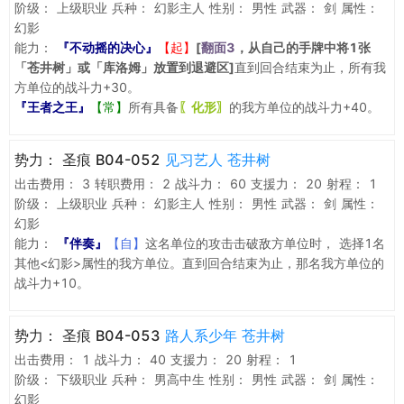
阶级：
上级职业
兵种：
幻影主人
性别：
男性
武器：
剑
属性：
幻影
能力：
『不动摇的决心』
【起】
[
翻面3
，从自己的手牌中将1张
「苍井树」或「库洛姆」放置到退避区]
直到回合结束为止，所有我
方单位的战斗力+30。
『王者之王』
【常】
所有具备
〖化形〗
的我方单位的战斗力+40。
势力：
圣痕 B04-052
见习艺人 苍井树
出击费用：
3
转职费用：
2
战斗力：
60
支援力：
20
射程：
1
阶级：
上级职业
兵种：
幻影主人
性别：
男性
武器：
剑
属性：
幻影
能力：
『伴奏』
【自】
这名单位的攻击击破敌方单位时， 选择1名
其他<幻影>属性的我方单位。直到回合结束为止，那名我方单位的
战斗力+10。
势力：
圣痕 B04-053
路人系少年 苍井树
出击费用：
1
战斗力：
40
支援力：
20
射程：
1
阶级：
下级职业
兵种：
男高中生
性别：
男性
武器：
剑
属性：
幻影