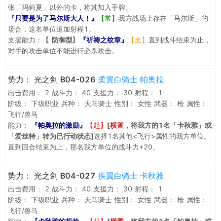
张「玛莉夏」以外的卡，将其加入手牌。
『只要是为了马尔斯大人！』
【常】
我方战场上存在「马尔斯」的
场合，这名单位追加射程1。
支援能力：
〖防御型〗
『祈祷之纹章』
【支】
直到战斗结束为止，
对手的攻击单位不能进行必杀攻击。
势力：
光之剑 B04-026
柔翼白骑士 帕奥拉
出击费用：
2
战斗力：
40
支援力：
30
射程：
1
阶级：
下级职业
兵种：
天马骑士
性别：
女性
武器：
枪
属性：
飞行/兽马
能力：
『帕奥拉的激励』
【起】
[
横置
，将我方的1名「卡秋雅」或
「爱丝特」转为已行动状态]
选择1名其他<飞行>属性的我方单位。
直到回合结束为止，那名我方单位的战斗力+20。
势力：
光之剑 B04-027
疾翼白骑士 卡秋雅
出击费用：
2
战斗力：
40
支援力：
30
射程：
1
阶级：
下级职业
兵种：
天马骑士
性别：
女性
武器：
枪
属性：
飞行/兽马