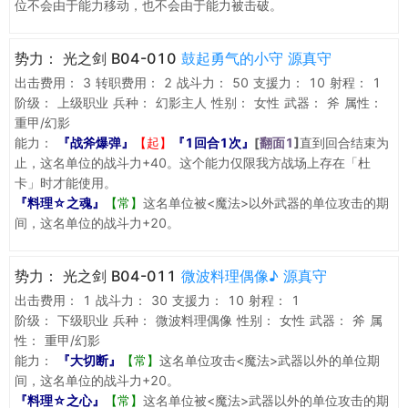
位不会由于能力移动，也不会由于能力被击破。
势力：
光之剑 B04-010
鼓起勇气的小守 源真守
出击费用：
3
转职费用：
2
战斗力：
50
支援力：
10
射程：
1
阶级：
上级职业
兵种：
幻影主人
性别：
女性
武器：
斧
属性：
重甲/幻影
能力：
『战斧爆弹』
【起】
『1回合1次』
[
翻面1
]
直到回合结束为
止，这名单位的战斗力+40。这个能力仅限我方战场上存在「杜
卡」时才能使用。
『料理☆之魂』
【常】
这名单位被<魔法>以外武器的单位攻击的期
间，这名单位的战斗力+20。
势力：
光之剑 B04-011
微波料理偶像♪ 源真守
出击费用：
1
战斗力：
30
支援力：
10
射程：
1
阶级：
下级职业
兵种：
微波料理偶像
性别：
女性
武器：
斧
属
性：
重甲/幻影
能力：
『大切断』
【常】
这名单位攻击<魔法>武器以外的单位期
间，这名单位的战斗力+20。
『料理☆之心』
【常】
这名单位被<魔法>武器以外的单位攻击的期