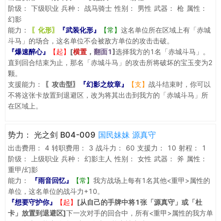
阶级：
下级职业
兵种：
战马骑士
性别：
男性
武器：
枪
属性：
幻影
能力：
〖化形〗
『武装化形』
【常】
这名单位所在区域上有「赤城
斗马」的场合，这名单位不会被敌方单位的攻击击破。
『爆速醉心』
【起】
[
横置
，
翻面1
]
选择我方的1名「赤城斗马」。
直到回合结束为止，那名「赤城斗马」的攻击所将破坏的宝玉变为2
颗。
支援能力：
〖攻击型〗
『幻影之纹章』
【支】
战斗结束时，你可以
不将这张卡放置到退避区，改为将其出击到我方的「赤城斗马」所
在区域上。
势力：
光之剑 B04-009
国民妹妹 源真守
出击费用：
4
转职费用：
3
战斗力：
60
支援力：
10
射程：
1
阶级：
上级职业
兵种：
幻影主人
性别：
女性
武器：
斧
属性：
重甲/幻影
能力：
『雨音回忆』
【常】
我方战场上每有1名其他<重甲>属性的
单位，这名单位的战斗力+10。
『想要守护你』
【起】
[从自己的手牌中将1张「源真守」或「杜
卡」放置到退避区]
下一次对手的回合中，所有<重甲>属性的我方单