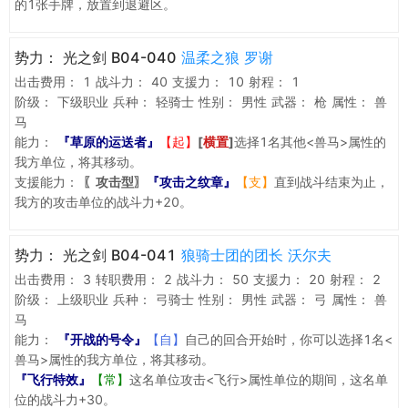
的1张手牌，放置到退避区。
势力：
光之剑 B04-040
温柔之狼 罗谢
出击费用：
1
战斗力：
40
支援力：
10
射程：
1
阶级：
下级职业
兵种：
轻骑士
性别：
男性
武器：
枪
属性：
兽
马
能力：
『草原的运送者』
【起】
[
横置
]
选择1名其他<兽马>属性的
我方单位，将其移动。
支援能力：
〖攻击型〗
『攻击之纹章』
【支】
直到战斗结束为止，
我方的攻击单位的战斗力+20。
势力：
光之剑 B04-041
狼骑士团的团长 沃尔夫
出击费用：
3
转职费用：
2
战斗力：
50
支援力：
20
射程：
2
阶级：
上级职业
兵种：
弓骑士
性别：
男性
武器：
弓
属性：
兽
马
能力：
『开战的号令』
【自】
自己的回合开始时，你可以选择1名<
兽马>属性的我方单位，将其移动。
『飞行特效』
【常】
这名单位攻击<飞行>属性单位的期间，这名单
位的战斗力+30。