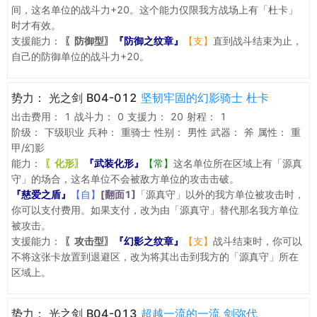
间，这名单位的战斗力+20。这个能力仅限我方战场上有「杜卡」
时才有效。
支援能力：
〖防御型〗
『防御之纹章』
【支】
直到战斗结束为止，
自己的防御单位的战斗力+20。
势力：
光之剑 B04-012
坚韧牢固的幻影骑士 杜卡
出击费用：
1
战斗力：
0
支援力：
20
射程：
1
阶级：
下级职业
兵种：
重骑士
性别：
男性
武器：
斧
属性：
重
甲/幻影
能力：
〖化形〗
『武装化形』
【常】
这名单位所在区域上有「源真
守」的场合，这名单位不会被敌方单位的攻击击破。
『慈爱之盾』
【自】
[
翻面1
]
「源真守」以外的我方单位被攻击时，
你可以支付费用。如果支付，改为由「源真守」替代那名我方单位
被攻击。
支援能力：
〖攻击型〗
『幻影之纹章』
【支】
战斗结束时，你可以
不将这张卡放置到退避区，改为将其出击到我方的「源真守」所在
区域上。
势力：
光之剑 B04-013
超越一流的一流 剑弥代