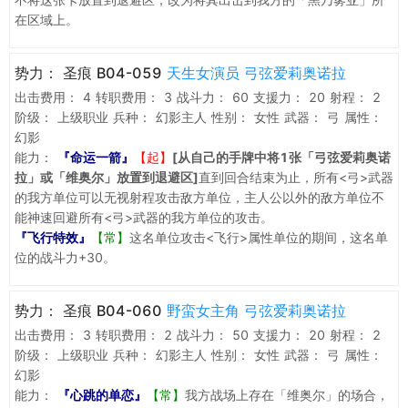
在区域上。
势力：
圣痕 B04-059
天生女演员 弓弦爱莉奥诺拉
出击费用：
4
转职费用：
3
战斗力：
60
支援力：
20
射程：
2
阶级：
上级职业
兵种：
幻影主人
性别：
女性
武器：
弓
属性：
幻影
能力：
『命运一箭』
【起】
[从自己的手牌中将1张「弓弦爱莉奥诺
拉」或「维奥尔」放置到退避区]
直到回合结束为止，所有<弓>武器
的我方单位可以无视射程攻击敌方单位，主人公以外的敌方单位不
能神速回避所有<弓>武器的我方单位的攻击。
『飞行特效』
【常】
这名单位攻击<飞行>属性单位的期间，这名单
位的战斗力+30。
势力：
圣痕 B04-060
野蛮女主角 弓弦爱莉奥诺拉
出击费用：
3
转职费用：
2
战斗力：
50
支援力：
20
射程：
2
阶级：
上级职业
兵种：
幻影主人
性别：
女性
武器：
弓
属性：
幻影
能力：
『心跳的单恋』
【常】
我方战场上存在「维奥尔」的场合，