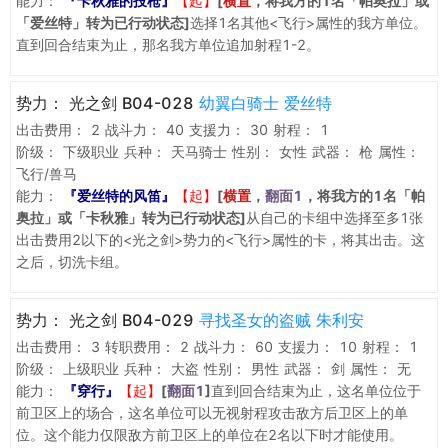
能力：
『卡秋雅的投枪』
【起】
[
横置
，将我方的1名「帕奥拉」或
「爱丝特」转为已行动状态]
选择1名其他<飞行>属性的我方单位。
直到回合结束为止，那名我方单位追加射程1-2。
势力：
光之剑 B04-028
幼翼白骑士 爱丝特
出击费用：
2
战斗力：
40
支援力：
30
射程：
1
阶级：
下级职业
兵种：
天马骑士
性别：
女性
武器：
枪
属性：
飞行/兽马
能力：
『爱丝特的风笛』
【起】
[
横置
，
翻面1
，将我方的1名「帕
奥拉」或「卡秋雅」转为已行动状态]
从自己的卡组中选择至多1张
出击费用2以下的<光之剑>势力的<飞行>属性的卡，将其出击。这
之后，切洗卡组。
势力：
光之剑 B04-029
寻找圣女的盗贼 朱利安
出击费用：
3
转职费用：
2
战斗力：
60
支援力：
10
射程：
1
阶级：
上级职业
兵种：
大盗
性别：
男性
武器：
剑
属性：
无
能力：
『穿行』
【起】
[
翻面1
]
直到回合结束为止，这名单位位于
前卫区上的场合，这名单位可以无视射程攻击敌方后卫区上的单
位。这个能力仅限敌方前卫区上的单位在2名以下时才能使用。