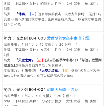
阶级：
上级职业
兵种：
幻影主人
性别：
女性
武器：
枪
属性：
幻影
能力：
『伴奏』
【自】
这名单位的攻击击破敌方单位时， 选择1名
其他<幻影>属性的我方单位。直到回合结束为止，那名我方单位的
战斗力+10。
势力：
光之剑 B04-003
爱做梦的女高中生 织部翼
出击费用：
1
战斗力：
40
支援力：
20
射程：
1
阶级：
下级职业
兵种：
女高中生
性别：
女性
武器：
枪
属性：
幻影
能力：
『天空之舞』
【起】
[从自己的手牌中将1张「希达」放置到
退避区]
选择任意名我方单位，将其移动。
支援能力：
〖攻击型〗
『天空之纹章』
【支】
选择1名自己的攻击
单位以外的我方单位。你可以移动那名我方单位。
势力：
光之剑 B04-004
幻影天马骑士 希达
出击费用：
1
战斗力：
0
支援力：
20
射程：
1
阶级：
下级职业
兵种：
飞马骑士
性别：
女性
武器：
枪
属性：