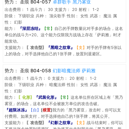
势力：
圣痕 B04-057
卓群歌手 黑乃雾亚
出击费用：
1
战斗力：
30
支援力：
20
射程：
1-2
阶级：
下级职业
兵种：
顶尖歌手
性别：
女性
武器：
魔法
属
性：
幻影
能力：
『深层冻结』
【常】
自己的手牌数量比对手多的场合，这名
单位的战斗力+20。这个能力仅限我方战场上存在「萨莉雅」时才
能发动。
支援能力：
〖攻击型〗
『黑暗之纹章』
【支】
对手的手牌有5张以
上的场合，对手选择他自己的1张手牌，放置到退避区。
势力：
圣痕 B04-058
幻影暗魔法师 萨莉雅
出击费用：
1
战斗力：
0
支援力：
20
射程：
1-2
阶级：
下级职业
兵种：
暗魔法师
性别：
女性
武器：
魔法
属
性：
幻影
能力：
〖化形〗
『武装化形』
【常】
这名单位所在区域上有「黑乃
雾亚」的场合，这名单位不会被敌方单位的攻击击破。
『超限冰冻』
【自】
[
横置
]
我方的「黑乃雾亚」攻击时，你可以支
付费用。如果支付，对手选择他自己的1张手牌，将其公开。
支援能力：
〖攻击型〗
『幻影之纹章』
【支】
战斗结束时，你可以
不将这张卡放置到退避区，改为将其出击到我方的「黑乃雾亚」所