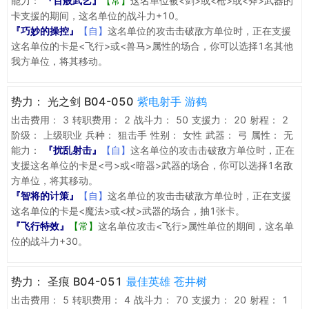
能力：
『百般武艺』
【常】
这名单位被<剑>或<枪>或<斧>武器的
卡支援的期间，这名单位的战斗力+10。
『巧妙的操控』
【自】
这名单位的攻击击破敌方单位时，正在支援
这名单位的卡是<飞行>或<兽马>属性的场合，你可以选择1名其他
我方单位，将其移动。
势力：
光之剑 B04-050
紫电射手 游鹤
出击费用：
3
转职费用：
2
战斗力：
50
支援力：
20
射程：
2
阶级：
上级职业
兵种：
狙击手
性别：
女性
武器：
弓
属性：
无
能力：
『扰乱射击』
【自】
这名单位的攻击击破敌方单位时，正在
支援这名单位的卡是<弓>或<暗器>武器的场合，你可以选择1名敌
方单位，将其移动。
『智将的计策』
【自】
这名单位的攻击击破敌方单位时，正在支援
这名单位的卡是<魔法>或<杖>武器的场合，抽1张卡。
『飞行特效』
【常】
这名单位攻击<飞行>属性单位的期间，这名单
位的战斗力+30。
势力：
圣痕 B04-051
最佳英雄 苍井树
出击费用：
5
转职费用：
4
战斗力：
70
支援力：
20
射程：
1