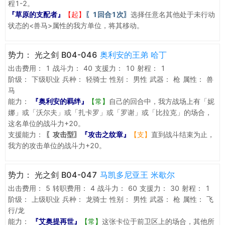
程1-2。
『草原的支配者』
【起】
〖1回合1次〗
选择任意名其他处于未行动
状态的<兽马>属性的我方单位，将其移动。
势力：
光之剑 B04-046
奥利安的王弟 哈丁
出击费用：
1
战斗力：
40
支援力：
10
射程：
1
阶级：
下级职业
兵种：
轻骑士
性别：
男性
武器：
枪
属性：
兽
马
能力：
『奥利安的羁绊』
【常】
自己的回合中，我方战场上有「妮
娜」或「沃尔夫」或「扎卡罗」或「罗谢」或「比拉克」的场合，
这名单位的战斗力+20。
支援能力：
〖攻击型〗
『攻击之纹章』
【支】
直到战斗结束为止，
我方的攻击单位的战斗力+20。
势力：
光之剑 B04-047
马凯多尼亚王 米歇尔
出击费用：
5
转职费用：
4
战斗力：
60
支援力：
30
射程：
1
阶级：
上级职业
兵种：
龙骑士
性别：
男性
武器：
枪
属性：
飞
行/龙
能力：
『艾奥提再世』
【常】
这张卡位于前卫区上的场合，其他所