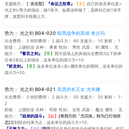
支援能力：
〖攻击型〗
『命运之纹章』
【支】
自己的攻击单位是<
光之剑>势力的场合，抽1张卡。如果这样做了，选择自己的1张手
牌，放置到卡组最上方。
势力：
光之剑 B04-020
暗黑战争的英雄 奥古玛
出击费用：
3
转职费用：
2
战斗力：
60
支援力：
10
射程：
1
阶级：
上级职业
兵种：
勇者
性别：
男性
武器：
剑
属性：
无
能力：
『誓言之剑』
【常】
我方战场上的其他出击费用2以下的单
位有2名以上的场合，这名单位的战斗力+10。
『斩龙剑』
【常】
这名单位攻击<龙>属性单位的期间，这名单位的
战斗力+20。
势力：
光之剑 B04-021
高贵的长王女 尤米娜
出击费用：
3
转职费用：
2
战斗力：
50
支援力：
20
射程：
1-
2
阶级：
上级职业
兵种：
司祭
性别：
女性
武器：
魔法
属性：
无
能力：
『姐弟的战斗』
【起】
[将我方的「尤贝洛」转为已行动状
态]
直到回合结束为止，这名单位的战斗力+10。
『王族之力』
【自】
[
翻面1
]
这名单位的攻击击破敌方单位时，你可