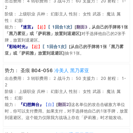
出击费用：
4
转职费用：
3
战斗力：
60
支援力：
20
射程：
1-
2
阶级：
上级职业
兵种：
幻影主人
性别：
女性
武器：
魔法
属
性：
幻影
能力：
『迷宫』
【起】
〖1回合1次〗
[
翻面3
，从自己的手牌将1张
「黑乃雾亚」或「萨莉雅」放置到退避区]
对手选择他自己的2张手
牌，放置到退避区。
『彩绘时光』
【起】
〖1回合1次〗
[从自己的手牌将1张「黑乃雾
亚」或「萨莉雅」放置到退避区]
抽卡1张。
势力：
圣痕 B04-056
冷美人 黑乃雾亚
出击费用：
3
转职费用：
2
战斗力：
50
支援力：
20
射程：
1-
2
阶级：
上级职业
兵种：
幻影主人
性别：
女性
武器：
魔法
属
性：
幻影
能力：
『幻想舞台』
【自】
[
翻面2
]
这名单位的攻击击破敌方单位
时，你可以支付费用。如果支付，对手选择他自己的1张手牌，放置
到退避区。这个能力仅限我方战场上存在「萨莉雅」时才能发动。