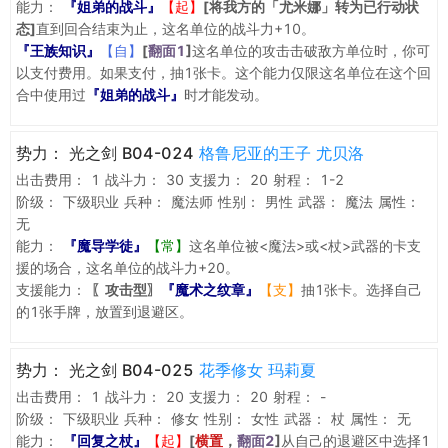
能力：
『姐弟的战斗』
【起】
[将我方的「尤米娜」转为已行动状
态]
直到回合结束为止，这名单位的战斗力+10。
『王族知识』
【自】
[
翻面1
]
这名单位的攻击击破敌方单位时，你可
以支付费用。如果支付，抽1张卡。这个能力仅限这名单位在这个回
合中使用过
『姐弟的战斗』
时才能发动。
势力：
光之剑 B04-024
格鲁尼亚的王子 尤贝洛
出击费用：
1
战斗力：
30
支援力：
20
射程：
1-2
阶级：
下级职业
兵种：
魔法师
性别：
男性
武器：
魔法
属性：
无
能力：
『魔导学徒』
【常】
这名单位被<魔法>或<杖>武器的卡支
援的场合，这名单位的战斗力+20。
支援能力：
〖攻击型〗
『魔术之纹章』
【支】
抽1张卡。选择自己
的1张手牌，放置到退避区。
势力：
光之剑 B04-025
花季修女 玛莉夏
出击费用：
1
战斗力：
20
支援力：
20
射程：
-
阶级：
下级职业
兵种：
修女
性别：
女性
武器：
杖
属性：
无
能力：
『回复之杖』
【起】
[
横置
，
翻面2
]
从自己的退避区中选择1