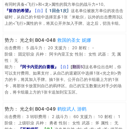
有同时具备<飞行>和<龙>属性的我方单位的战斗力+10。
『留存的希望』
【自】
〖1回合1次〗
这名单位被敌方单位的攻击击
破时，从自己的卡组中选择至多1张「米歇尔」以外的出击费用3以
上的<飞行>属性的卡，将其公开并加入手牌。这之后，切洗卡组。
势力：
光之剑 B04-048
救国的圣女 妮娜
出击费用：
5
战斗力：
20
支援力：
20
射程：
-
阶级：
固定职业
兵种：
阿卡内亚王女
性别：
女性
武器：
无
属
性：
无
能力：
『阿卡内亚的白蔷薇』
【自】
[
翻面5
]
这名单位出击时，你
可以支付费用。如果支付，从自己的退避区中选择1张<光之剑>势
力的卡，将其加入手牌。抽1张卡。公开自己的卡组最上方的1张
卡，将那张卡放置到自己的羁绊区。自己的宝玉数量比对手少的场
合，将卡组最上方的1张卡追加到宝玉区。
势力：
光之剑 B04-049
鹤纹武人 游鹤
出击费用：
3
转职费用：
2
战斗力：
60
支援力：
10
射程：
1
阶级：
上级职业
兵种：
勇者
性别：
女性
武器：
斧
属性：
无