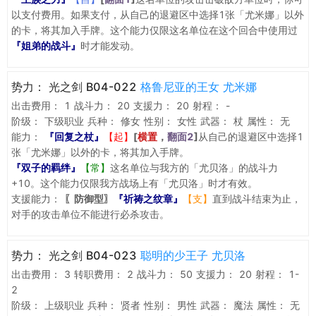
以支付费用。如果支付，从自己的退避区中选择1张「尤米娜」以外
的卡，将其加入手牌。这个能力仅限这名单位在这个回合中使用过
『姐弟的战斗』
时才能发动。
势力：
光之剑 B04-022
格鲁尼亚的王女 尤米娜
出击费用：
1
战斗力：
20
支援力：
20
射程：
-
阶级：
下级职业
兵种：
修女
性别：
女性
武器：
杖
属性：
无
能力：
『回复之杖』
【起】
[
横置
，
翻面2
]
从自己的退避区中选择1
张「尤米娜」以外的卡，将其加入手牌。
『双子的羁绊』
【常】
这名单位与我方的「尤贝洛」的战斗力
+10。这个能力仅限我方战场上有「尤贝洛」时才有效。
支援能力：
〖防御型〗
『祈祷之纹章』
【支】
直到战斗结束为止，
对手的攻击单位不能进行必杀攻击。
势力：
光之剑 B04-023
聪明的少王子 尤贝洛
出击费用：
3
转职费用：
2
战斗力：
50
支援力：
20
射程：
1-
2
阶级：
上级职业
兵种：
贤者
性别：
男性
武器：
魔法
属性：
无