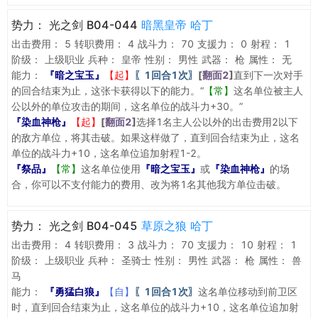
势力：
光之剑 B04-044
暗黑皇帝 哈丁
出击费用：
5
转职费用：
4
战斗力：
70
支援力：
0
射程：
1
阶级：
上级职业
兵种：
皇帝
性别：
男性
武器：
枪
属性：
无
能力：
『暗之宝玉』
【起】
〖1回合1次〗
[
翻面2
]
直到下一次对手
的回合结束为止，这张卡获得以下的能力。“
【常】
这名单位被主人
公以外的单位攻击的期间，这名单位的战斗力+30。”
『染血神枪』
【起】
[
翻面2
]
选择1名主人公以外的出击费用2以下
的敌方单位，将其击破。如果这样做了，直到回合结束为止，这名
单位的战斗力+10，这名单位追加射程1-2。
『祭品』
【常】
这名单位使用
『暗之宝玉』
或
『染血神枪』
的场
合，你可以不支付能力的费用、改为将1名其他我方单位击破。
势力：
光之剑 B04-045
草原之狼 哈丁
出击费用：
4
转职费用：
3
战斗力：
70
支援力：
10
射程：
1
阶级：
上级职业
兵种：
圣骑士
性别：
男性
武器：
枪
属性：
兽
马
能力：
『勇猛白狼』
【自】
〖1回合1次〗
这名单位移动到前卫区
时，直到回合结束为止，这名单位的战斗力+10，这名单位追加射