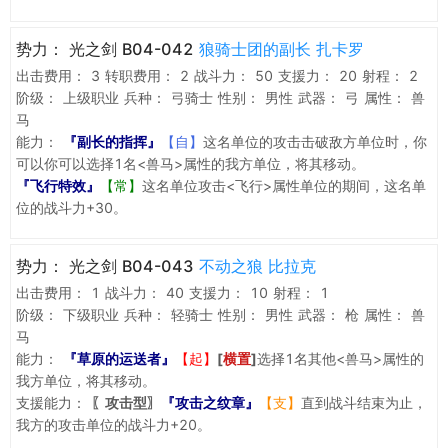
势力：
光之剑 B04-042
狼骑士团的副长 扎卡罗
出击费用：
3
转职费用：
2
战斗力：
50
支援力：
20
射程：
2
阶级：
上级职业
兵种：
弓骑士
性别：
男性
武器：
弓
属性：
兽
马
能力：
『副长的指挥』
【自】
这名单位的攻击击破敌方单位时，你
可以你可以选择1名<兽马>属性的我方单位，将其移动。
『飞行特效』
【常】
这名单位攻击<飞行>属性单位的期间，这名单
位的战斗力+30。
势力：
光之剑 B04-043
不动之狼 比拉克
出击费用：
1
战斗力：
40
支援力：
10
射程：
1
阶级：
下级职业
兵种：
轻骑士
性别：
男性
武器：
枪
属性：
兽
马
能力：
『草原的运送者』
【起】
[
横置
]
选择1名其他<兽马>属性的
我方单位，将其移动。
支援能力：
〖攻击型〗
『攻击之纹章』
【支】
直到战斗结束为止，
我方的攻击单位的战斗力+20。