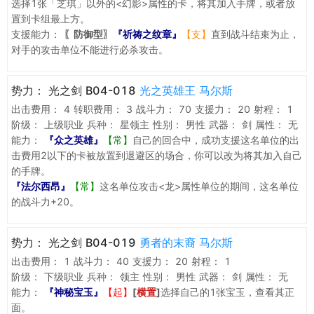
选择1张「芝琪」以外的<幻影>属性的卡，将其加入手牌，或者放
置到卡组最上方。
支援能力：
〖防御型〗
『祈祷之纹章』
【支】
直到战斗结束为止，
对手的攻击单位不能进行必杀攻击。
势力：
光之剑 B04-018
光之英雄王 马尔斯
出击费用：
4
转职费用：
3
战斗力：
70
支援力：
20
射程：
1
阶级：
上级职业
兵种：
星领主
性别：
男性
武器：
剑
属性：
无
能力：
『众之英雄』
【常】
自己的回合中，成功支援这名单位的出
击费用2以下的卡被放置到退避区的场合，你可以改为将其加入自己
的手牌。
『法尔西昂』
【常】
这名单位攻击<龙>属性单位的期间，这名单位
的战斗力+20。
势力：
光之剑 B04-019
勇者的末裔 马尔斯
出击费用：
1
战斗力：
40
支援力：
20
射程：
1
阶级：
下级职业
兵种：
领主
性别：
男性
武器：
剑
属性：
无
能力：
『神秘宝玉』
【起】
[
横置
]
选择自己的1张宝玉，查看其正
面。