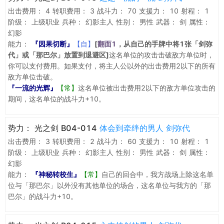
出击费用：
4
转职费用：
3
战斗力：
70
支援力：
10
射程：
1
阶级：
上级职业
兵种：
幻影主人
性别：
男性
武器：
剑
属性：
幻影
能力：
『因果切断』
【自】
[
翻面1
，从自己的手牌中将1张「剑弥
代」或「那巴尔」放置到退避区]
这名单位的攻击击破敌方单位时，
你可以支付费用。如果支付，将主人公以外的出击费用2以下的所有
敌方单位击破。
『一流的光辉』
【常】
这名单位被出击费用2以下的敌方单位攻击的
期间，这名单位的战斗力+10。
势力：
光之剑 B04-014
体会到牵绊的男人 剑弥代
出击费用：
3
转职费用：
2
战斗力：
60
支援力：
10
射程：
1
阶级：
上级职业
兵种：
幻影主人
性别：
男性
武器：
剑
属性：
幻影
能力：
『神秘转校生』
【常】
自己的回合中，我方战场上除这名单
位与「那巴尔」以外没有其他单位的场合，这名单位与我方的「那
巴尔」的战斗力+10。