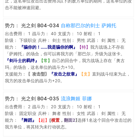
止，这名单位攻击出击费用3以下的敌方单位的期间，这名单位的攻
击不能被神速回避。
势力：
光之剑 B04-034
自称那巴尔的剑士 萨姆托
出击费用：
1
战斗力：
40
支援力：
10
射程：
1
阶级：
下级职业
兵种：
剑士
性别：
男性
武器：
剑
属性：
无
能力：
『骗你的！……我是骗你的啊』
【特】
我方战场上不存在
「萨姆托」的场合，你可以将我方的「那巴尔」升级为这张卡。
『剑斗士的羁绊』
【常】
自己的回合中，我方战场上存在「奥古
玛」的场合，这名单位的战斗力+10。
支援能力：
〖攻击型〗
『攻击之纹章』
【支】
直到战斗结束为止，
我方的攻击单位的战斗力+20。
势力：
光之剑 B04-035
流浪舞姬 菲娜
出击费用：
2
战斗力：
20
支援力：
10
射程：
1
阶级：
固定职业
兵种：
舞者
性别：
女性
武器：
剑
属性：
无
能力：
『舞蹈』
【起】
[
横置
，
翻面2
]
选择1名这个回合中攻击过的
我方单位，将其转为未行动状态。