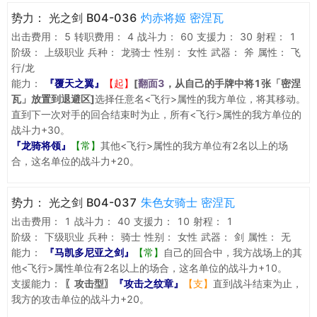
势力：
光之剑 B04-036
灼赤将姬 密涅瓦
出击费用：
5
转职费用：
4
战斗力：
60
支援力：
30
射程：
1
阶级：
上级职业
兵种：
龙骑士
性别：
女性
武器：
斧
属性：
飞
行/龙
能力：
『覆天之翼』
【起】
[
翻面3
，从自己的手牌中将1张「密涅
瓦」放置到退避区]
选择任意名<飞行>属性的我方单位，将其移动。
直到下一次对手的回合结束时为止，所有<飞行>属性的我方单位的
战斗力+30。
『龙骑将领』
【常】
其他<飞行>属性的我方单位有2名以上的场
合，这名单位的战斗力+20。
势力：
光之剑 B04-037
朱色女骑士 密涅瓦
出击费用：
1
战斗力：
40
支援力：
10
射程：
1
阶级：
下级职业
兵种：
骑士
性别：
女性
武器：
剑
属性：
无
能力：
『马凯多尼亚之剑』
【常】
自己的回合中，我方战场上的其
他<飞行>属性单位有2名以上的场合，这名单位的战斗力+10。
支援能力：
〖攻击型〗
『攻击之纹章』
【支】
直到战斗结束为止，
我方的攻击单位的战斗力+20。