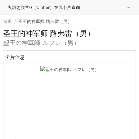
···
火焰之纹章0（Cipher）在线卡片查询
首页
/
圣王的神军师 路弗雷（男）
圣王的神军师 路弗雷（男）
聖王の神軍師 ルフレ（男）
卡片信息