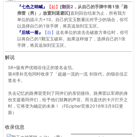
『七色之呐喊』
【起】
[
翻面2
，从自己的手牌中将1张「路
弗雷（男）」放置到退避区]
直到回合结束为止，所有我方
单位的战斗力+10。自己的宝玉数量比对手少的场合，你可
以选择自己的1张手牌，将其追加到宝玉区。
『后续一着』
【自】
这名单位的攻击击破敌方单位时，你可
以将自己的1颗宝玉破坏。如果这样做了，选择自己的1张
手牌，将其追加到宝玉区。
解说
SR+版有声优细谷佳正的签名金箔。
第4弹补充包同时收录了「超越一流的一流 剑弥代」的细谷佳正
签名卡。
失去记忆的路弗雷受到了同伴们的亲切接待。路弗雷以军师的身
份支援着同伴们，给予他们鼓舞的声音。而当盖伏的卡片打开之
时，它将变为确定的未来！（FEcipher官推2016年3月9日更
新）
收录信息