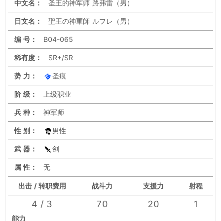
中文名：
圣王的神军师 路弗雷（男）
日文名：
聖王の神軍師 ルフレ（男）
编 号：
B04-065
稀有度：
SR+/SR
势 力：
圣痕
阶 级：
上级职业
兵 种：
神军师
性 别：
男性
武 器：
剑
属 性：
无
出击 / 转职费用
战斗力
支援力
射程
4 / 3
70
20
1
能力