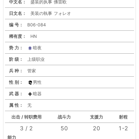
中文名：
盛装的执事 佛雷欧
日文名：
美装の執事 フォレオ
编 号：
B06-084
稀有度：
HN
势 力：
暗夜
阶 级：
上级职业
兵 种：
管家
性 别：
男性
武 器：
暗器
属 性：
无
出击 / 转职费用
战斗力
支援力
射程
3 / 2
50
20
1-2
能力