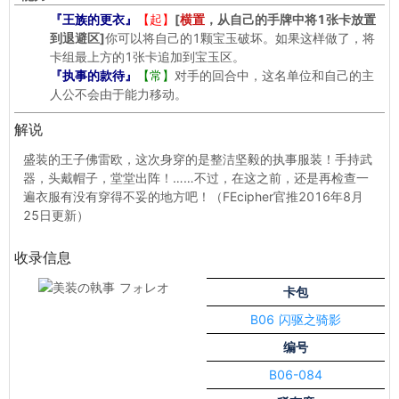
『王族的更衣』
【起】
[
横置
，从自己的手牌中将1张卡放置
到退避区]
你可以将自己的1颗宝玉破坏。如果这样做了，将
卡组最上方的1张卡追加到宝玉区。
『执事的款待』
【常】
对手的回合中，这名单位和自己的主
人公不会由于能力移动。
解说
盛装的王子佛雷欧，这次身穿的是整洁坚毅的执事服装！手持武
器，头戴帽子，堂堂出阵！……不过，在这之前，还是再检查一
遍衣服有没有穿得不妥的地方吧！（FEcipher官推2016年8月
25日更新）
收录信息
卡包
B06 闪驱之骑影
编号
B06-084