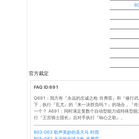
B
官方裁定
FAQ ID:691
Q691：我方有『永远的忠诚之枪 肖弗雷』和『修行
下，执行『瓦尤』的『来一决胜负吗？』的场合，『肖
一个？ A691：同时满足复数个自动型能力或特殊型
行『王宫骑士团长』后对手执行『响心之歌』。
B03-063 歌声美妙的圣天马 时雨
B05-082 永远的忠诚之枪 肖弗雷