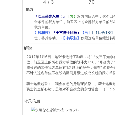
4 / 3
70
能力
『女王荣光永在！』
【常】
双方的回合中，这个回
合条件的我方单位，前卫区上的全部我方单位的战
我方单位。
〖转职技〗
『王宫骑士团长』
【自】
〖1回合1次〗
位，将其移动。（
〖转职技〗
仅限这名单位经过转
解说
2017年1月6日，这张卡进行了勘误，将“『女王荣光
位，前卫区上的所有我方单位的战斗力+10。”修改为
成长过的其他我方单位有1名以上的场合，每有1名符合
不计入这名单位不在战场期间升级过或成长过的我方单位
骑士这般起誓：「我会在您的身边守护您。」骑士这般
骑士的全部心绪，是绝对不会改变的永恒誓言！（FEcip
收录信息