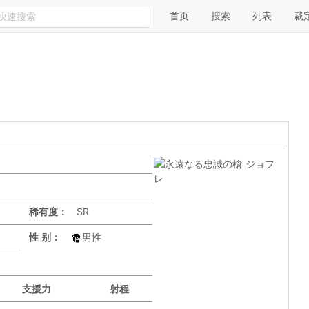
首页
搜索
列表
裁
稀有度：
SR
性 别：
男性
支援力
射程