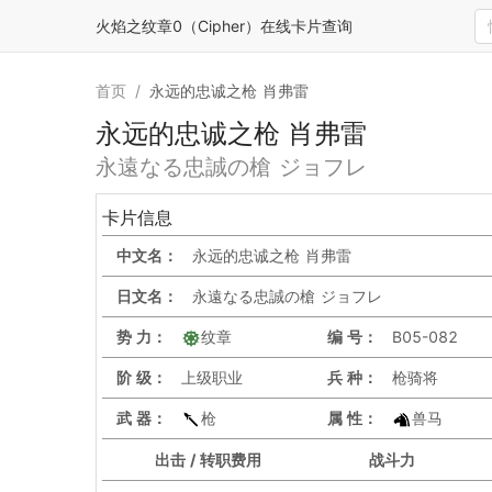
火焰之纹章0（Cipher）在线卡片查询
首页
/
永远的忠诚之枪 肖弗雷
永远的忠诚之枪 肖弗雷
永遠なる忠誠の槍 ジョフレ
卡片信息
中文名：
永远的忠诚之枪 肖弗雷
日文名：
永遠なる忠誠の槍 ジョフレ
势 力：
纹章
编 号：
B05-082
阶 级：
上级职业
兵 种：
枪骑将
武 器：
枪
属 性：
兽马
出击 / 转职费用
战斗力