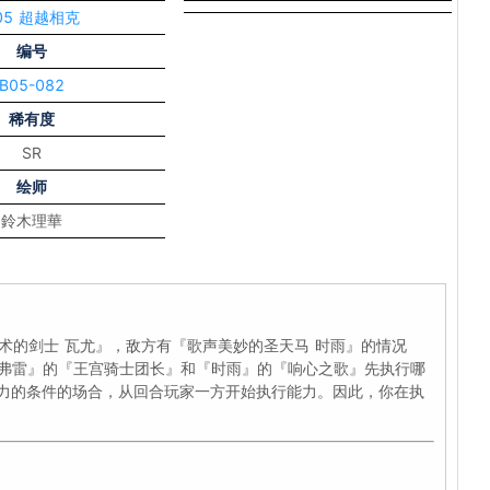
05 超越相克
编号
B05-082
稀有度
SR
绘师
鈴木理華
武术的剑士 瓦尤』，敌方有『歌声美妙的圣天马 时雨』的情况
弗雷』的『王宫骑士团长』和『时雨』的『响心之歌』先执行哪
能力的条件的场合，从回合玩家一方开始执行能力。因此，你在执