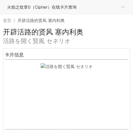
···
火焰之纹章0（Cipher）在线卡片查询
首页
/
开辟活路的贤风 塞内利奥
开辟活路的贤风 塞内利奥
活路を開く賢風 セネリオ
卡片信息