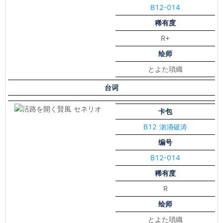
B12-014
稀有度
R+
绘师
とよた瑣織
台词
卡包
B12 汹涌破涛
编号
B12-014
稀有度
R
绘师
とよた瑣織