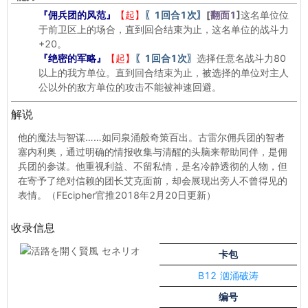
『佣兵团的风范』
【起】
〖1回合1次〗
[
翻面1
]
这名单位位
于前卫区上的场合，直到回合结束为止，这名单位的战斗力
+20。
『绝密的军略』
【起】
〖1回合1次〗
选择任意名战斗力80
以上的我方单位。直到回合结束为止，被选择的单位对主人
公以外的敌方单位的攻击不能被神速回避。
解说
他的魔法与智谋……如同泉涌般奇策百出。古雷尔佣兵团的智者
塞内利奥，通过明确的情报收集与清醒的头脑来帮助同伴，是佣
兵团的参谋。他重视利益、不留私情，是名冷静透彻的人物，但
在寄予了绝对信赖的团长艾克面前，却会展现出旁人不曾得见的
表情。（FEcipher官推2018年2月20日更新）
收录信息
卡包
B12 汹涌破涛
编号