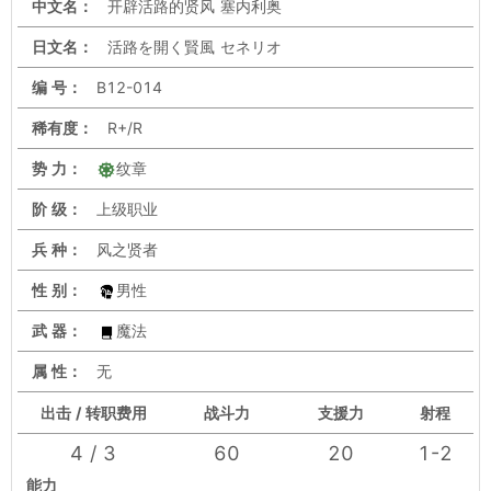
中文名：
开辟活路的贤风 塞内利奥
日文名：
活路を開く賢風 セネリオ
编 号：
B12-014
稀有度：
R+/R
势 力：
纹章
阶 级：
上级职业
兵 种：
风之贤者
性 别：
男性
武 器：
魔法
属 性：
无
出击 / 转职费用
战斗力
支援力
射程
4 / 3
60
20
1-2
能力