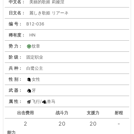
中文名：
美丽的歌姬 莉娅涅
日文名：
麗しき歌姫 リアーネ
编 号：
B12-036
稀有度：
HN
势 力：
纹章
阶 级：
固定职业
兵 种：
白鹭公主
性 别：
女性
武 器：
牙
属 性：
飞行/
兽马
出击
费用
战斗力
支援力
射程
2
20
20
-
能力