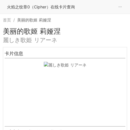
···
火焰之纹章0（Cipher）在线卡片查询
首页
/
美丽的歌姬 莉娅涅
美丽的歌姬 莉娅涅
麗しき歌姫 リアーネ
卡片信息