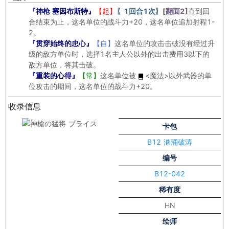
『神枪 塞因布斯特』
【起】
〖1回合1次〗
[
翻面2
]
直到回
合结束为止，这名单位的战斗力+20，这名单位追加射程1-
2。
『贯穿始终的忠心』
【自】
这名单位的攻击击破没有经过升
级的敌方单位时，选择1名主人公以外的出击费用3以下的
敌方单位，将其击破。
『重装的心得』
【常】
这名单位被
<魔法>
以外武器的单
位攻击的期间，这名单位的战斗力+20。
收录信息
卡包
B12 汹涌破涛
编号
B12-042
稀有度
HN
绘师