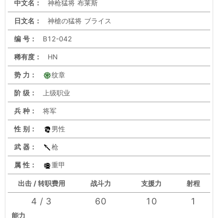
中文名：
神枪猛将 布莱斯
日文名：
神槍の猛将 ブライス
编 号：
B12-042
稀有度：
HN
势 力：
纹章
阶 级：
上级职业
兵 种：
将军
性 别：
男性
武 器：
枪
属 性：
重甲
出击 / 转职费用
战斗力
支援力
射程
4 / 3
60
10
1
能力