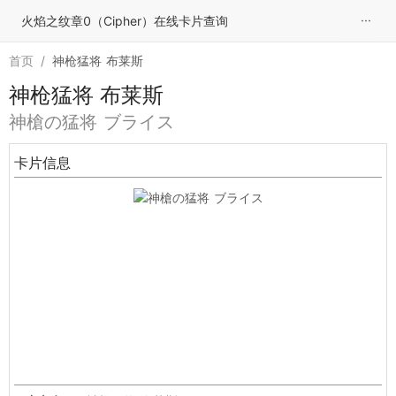
···
火焰之纹章0（Cipher）在线卡片查询
首页
/
神枪猛将 布莱斯
神枪猛将 布莱斯
神槍の猛将 ブライス
卡片信息