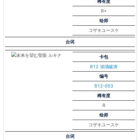
稀有度
R+
绘师
コザキユースケ
台词
卡包
B12 汹涌破涛
编号
B12-053
稀有度
R
绘师
コザキユースケ
台词