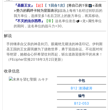
『圣眼王女』
【起】
〖1回合1次〗
[将自己的1张
<圣痕
>
势力的羁绊卡转为背面表示]
战场上每有1名经过转职后的
我方单位，选择至多1名后卫区上的敌方单位，将其移动。
『不灭的法尔西昂』
【常】
这名单位攻击
<龙>
属性单位
的期间，这名单位的战斗力+30。
解说
手持继承自父亲的神圣剑刃。眼藏绝无褪淡的神圣印记。伊利斯
圣王国的王女露琪娜为了拯救世界，勇于迎战命运。不论面对何
等绝望，她都会心怀希望仗剑而起，斩出道路迎接和平的未来！
（FEcipher官推2018年3月2日更新）
收录信息
卡包
B12 汹涌破涛
编号
B12-053