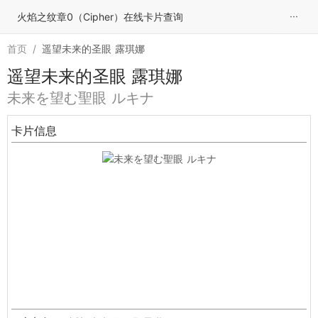
···
火焰之纹章0（Cipher）在线卡片查询
首页
/
遥望未来的圣眼 露琪娜
遥望未来的圣眼 露琪娜
未来を望む聖眼 ルキナ
卡片信息