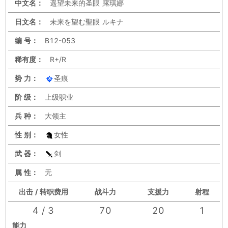
中文名：
遥望未来的圣眼 露琪娜
日文名：
未来を望む聖眼 ルキナ
编 号：
B12-053
稀有度：
R+/R
势 力：
圣痕
阶 级：
上级职业
兵 种：
大领主
性 别：
女性
武 器：
剑
属 性：
无
出击 / 转职费用
战斗力
支援力
射程
4 / 3
70
20
1
能力