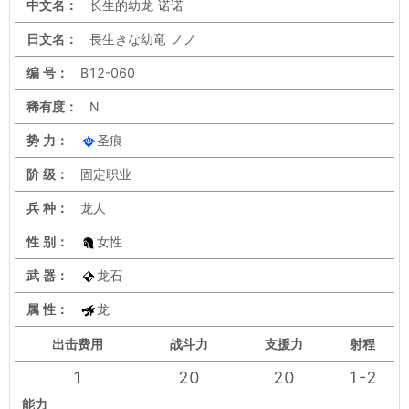
中文名：
长生的幼龙 诺诺
日文名：
長生きな幼竜 ノノ
编 号：
B12-060
稀有度：
N
势 力：
圣痕
阶 级：
固定职业
兵 种：
龙人
性 别：
女性
武 器：
龙石
属 性：
龙
出击
费用
战斗力
支援力
射程
1
20
20
1-2
能力