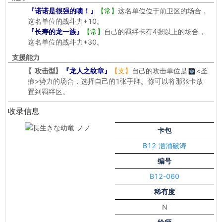
『诺诺是很强的噢！』
【常】
这名单位位于前卫区的场合，
这名单位的战斗力+10。
『长寿的龙一族』
【常】
自己的羁绊卡有4张以上的场合，
这名单位的战斗力+30。
支援能力
〖攻击型〗
『龙人之纹章』
【支】
自己的攻击单位是
<圣
痕>
势力的场合，选择自己的1张手牌。你可以将那张卡放
置到羁绊区。
收录信息
卡包
B12 汹涌破涛
编号
B12-060
稀有度
N