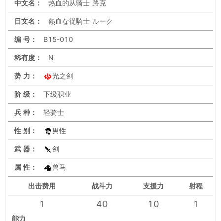
中文名：
热血的从骑士 路克
日文名：
熱血な従騎士 ルーク
编 号：
B15-010
稀有度：
N
势 力：
光之剑
阶 级：
下级职业
兵 种：
轻骑士
性 别：
男性
武 器：
剑
属 性：
兽马
出击
费用
战斗力
支援力
射程
1
40
10
1
能力