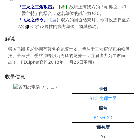
『三龙之三角攻击』
【常】
战场上有我方的「帕奥拉」和
「爱丝特」的场合，这名单位的战斗力+30。
『飞龙之传令』
【自】
双方的回合结束时，你可以选择至多
2名
<飞行>
属性的我方单位，将其移动。
解说
强国马凯多尼亚拥有著名的龙骑士团。侍从于王女密涅瓦的帕奥
拉、卡秋雅、爱丝特转职为勇猛的龙骑士，并肩协力为主君而
战！（FECipher官推2018年11月28日更新）
收录信息
卡包
B15 光辉世界
编号
B15-020
稀有度
R+