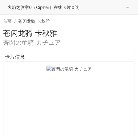
···
火焰之纹章0（Cipher）在线卡片查询
首页
/
苍闪龙骑 卡秋雅
苍闪龙骑 卡秋雅
蒼閃の竜騎 カチュア
卡片信息