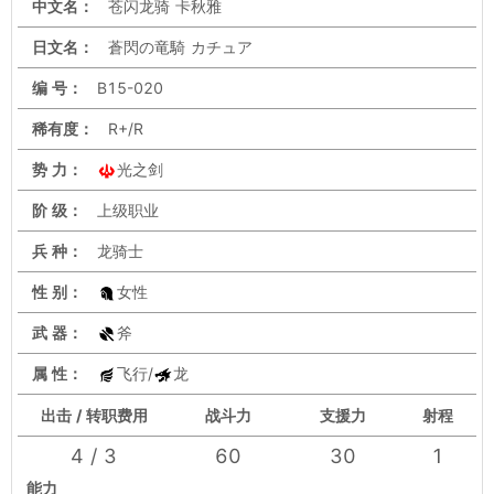
中文名：
苍闪龙骑 卡秋雅
日文名：
蒼閃の竜騎 カチュア
编 号：
B15-020
稀有度：
R+/R
势 力：
光之剑
阶 级：
上级职业
兵 种：
龙骑士
性 别：
女性
武 器：
斧
属 性：
飞行/
龙
出击 / 转职费用
战斗力
支援力
射程
4 / 3
60
30
1
能力