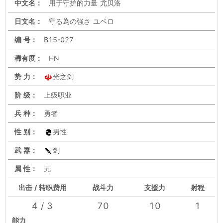
中文名：
用于守护的力量 尤贝洛
日文名：
守る為の強さ ユベロ
编 号：
B15-027
稀有度：
HN
势 力：
光之剑
阶 级：
上级职业
兵 种：
勇者
性 别：
男性
武 器：
剑
属 性：
无
出击 / 转职费用
战斗力
支援力
射程
4 / 3
70
10
1
能力