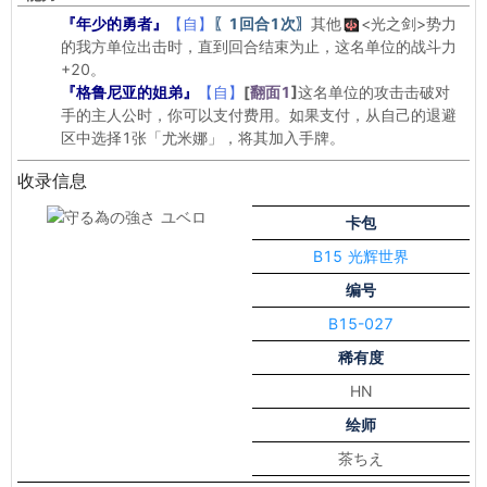
『年少的勇者』
【自】
〖1回合1次〗
其他
<光之剑>
势力
的我方单位出击时，直到回合结束为止，这名单位的战斗力
+20。
『格鲁尼亚的姐弟』
【自】
[
翻面1
]
这名单位的攻击击破对
手的主人公时，你可以支付费用。如果支付，从自己的退避
区中选择1张「尤米娜」，将其加入手牌。
收录信息
卡包
B15 光辉世界
编号
B15-027
稀有度
HN
绘师
茶ちえ