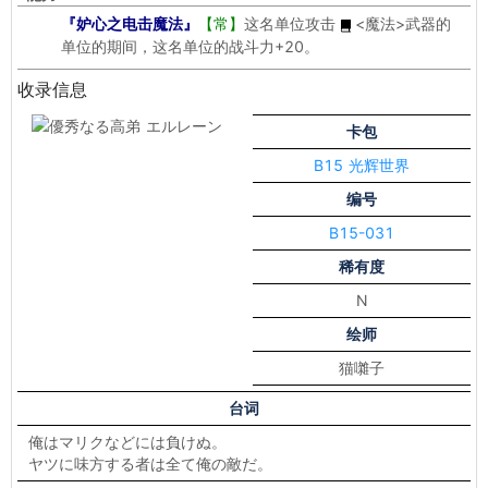
『妒心之电击魔法』
【常】
这名单位攻击
<魔法>
武器的
单位的期间，这名单位的战斗力+20。
收录信息
卡包
B15 光辉世界
编号
B15-031
稀有度
N
绘师
猫囃子
台词
俺はマリクなどには負けぬ。
ヤツに味方する者は全て俺の敵だ。