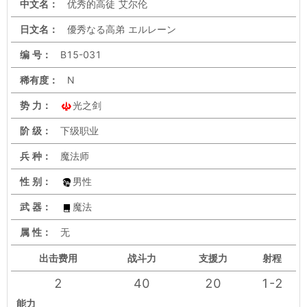
中文名：
优秀的高徒 艾尔伦
日文名：
優秀なる高弟 エルレーン
编 号：
B15-031
稀有度：
N
势 力：
光之剑
阶 级：
下级职业
兵 种：
魔法师
性 别：
男性
武 器：
魔法
属 性：
无
出击
费用
战斗力
支援力
射程
2
40
20
1-2
能力