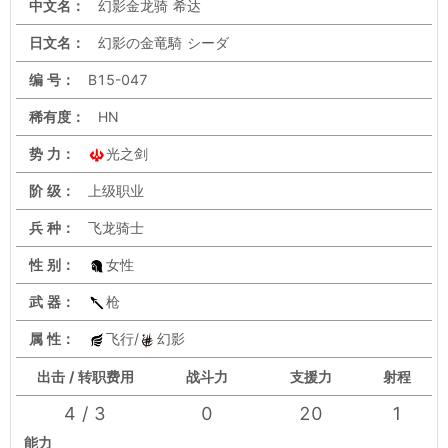
中文名：
幻影金龙骑 希达
日文名：
幻影の金竜騎 シーダ
编 号：
B15-047
稀有度：
HN
势 力：
光之剑
阶 级：
上级职业
兵 种：
飞龙骑士
性 别：
女性
武 器：
枪
属 性：
飞行/
幻影
出击 / 转职费用
战斗力
支援力
射程
4 / 3
0
20
1
能力