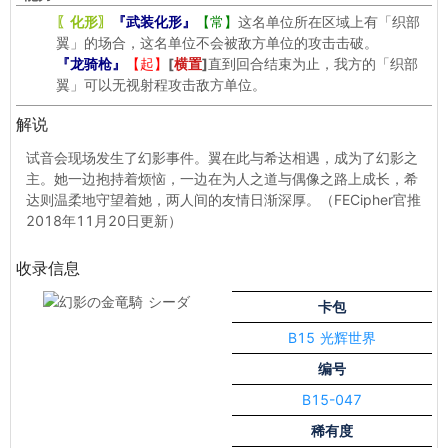
〖化形〗
『武装化形』
【常】
这名单位所在区域上有「织部
翼」的场合，这名单位不会被敌方单位的攻击击破。
『龙骑枪』
【起】
[
横置
]
直到回合结束为止，我方的「织部
翼」可以无视射程攻击敌方单位。
解说
试音会现场发生了幻影事件。翼在此与希达相遇，成为了幻影之
主。她一边抱持着烦恼，一边在为人之道与偶像之路上成长，希
达则温柔地守望着她，两人间的友情日渐深厚。（FECipher官推
2018年11月20日更新）
收录信息
卡包
B15 光辉世界
编号
B15-047
稀有度