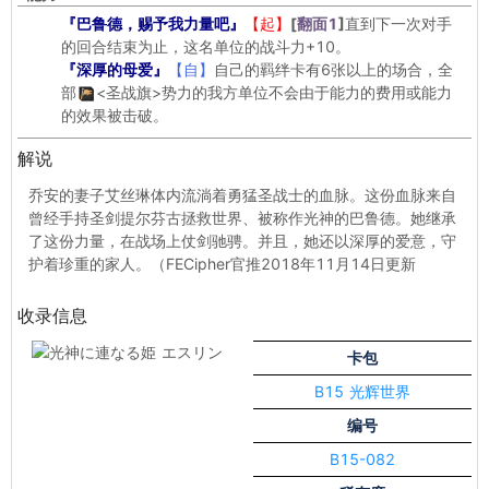
『巴鲁德，赐予我力量吧』
【起】
[
翻面1
]
直到下一次对手
的回合结束为止，这名单位的战斗力+10。
『深厚的母爱』
【自】
自己的羁绊卡有6张以上的场合，全
部
<圣战旗>
势力的我方单位不会由于能力的费用或能力
的效果被击破。
解说
乔安的妻子艾丝琳体内流淌着勇猛圣战士的血脉。这份血脉来自
曾经手持圣剑提尔芬古拯救世界、被称作光神的巴鲁德。她继承
了这份力量，在战场上仗剑驰骋。并且，她还以深厚的爱意，守
护着珍重的家人。（FECipher官推2018年11月14日更新
收录信息
卡包
B15 光辉世界
编号
B15-082