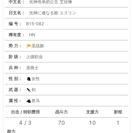
中文名：
光神传承的公主 艾丝琳
日文名：
光神に連なる姫 エスリン
编 号：
B15-082
稀有度：
HN
势 力：
圣战旗
阶 级：
上级职业
兵 种：
圣骑士
性 别：
女性
武 器：
剑
属 性：
兽马
出击 / 转职费用
战斗力
支援力
射程
4 / 3
70
10
1
能力