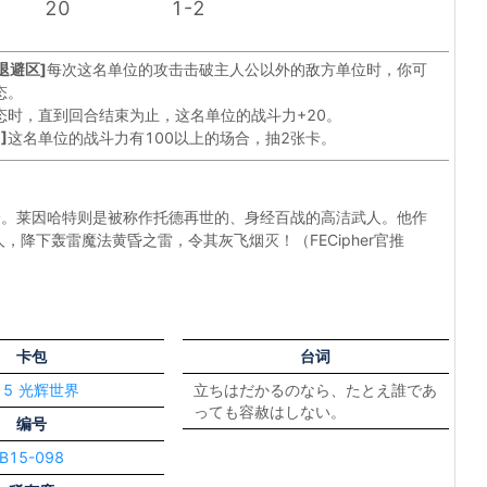
20
1-2
退避区]
每次这名单位的攻击击破主人公以外的敌方单位时，你可
态。
态时，直到回合结束为止，这名单位的战斗力+20。
2
]
这名单位的战斗力有100以上的场合，抽2张卡。
一。莱因哈特则是被称作托德再世的、身经百战的高洁武人。他作
降下轰雷魔法黄昏之雷，令其灰飞烟灭！（FECipher官推
卡包
台词
15 光辉世界
立ちはだかるのなら、たとえ誰であ
っても容赦はしない。
编号
B15-098