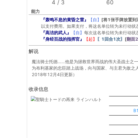
4 / 3
60
能力
『轰鸣不息的黄昏之雷』
【自】
[将1张手牌放置到
以支付费用。如果支付，将这名单位转为未行动状
『高洁的武人』
【自】
每次这名单位转为未行动状
『身经百战的指挥官』
【起】
〖1回合1次〗
[
翻面
解说
魔法骑士托德……他是为拯救世界而战的伟大圣战士之
为布利基家的忠臣踏上战场，向与国家、与主君为敌之人，
2018年12月4日更新）
收录信息
B