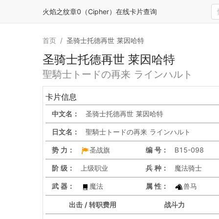
火焰之纹章0（Cipher）在线卡片查询
首页
/
圣骑士托德再世 莱因哈特
圣骑士托德再世 莱因哈特
聖騎士トードの再来 ラインハルト
卡片信息
中文名：
圣骑士托德再世 莱因哈特
日文名：
聖騎士トードの再来 ラインハルト
势 力：
圣战旗
编 号：
B15-098
阶 级：
上级职业
兵 种：
魔法骑士
武 器：
魔法
属 性：
兽马
出击 / 转职费用
战斗力