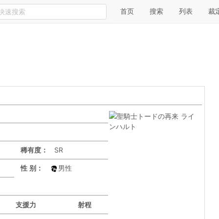
首页
搜索
列表
裁
稀有度：
SR
性 别：
男性
支援力
射程