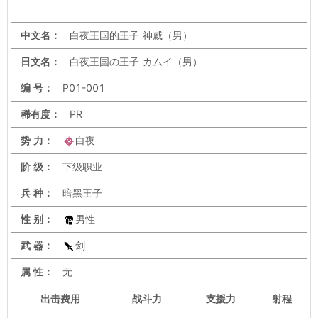
中文名：
白夜王国的王子 神威（男）
日文名：
白夜王国の王子 カムイ（男）
编 号：
P01-001
稀有度：
PR
势 力：
白夜
阶 级：
下级职业
兵 种：
暗黑王子
性 别：
男性
武 器：
剑
属 性：
无
出击
费用
战斗力
支援力
射程