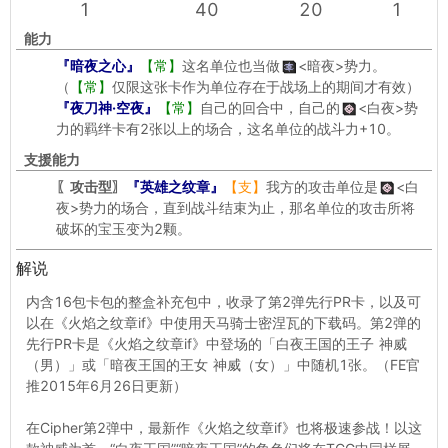
1
40
20
1
能力
『暗夜之心』
【常】
这名单位也当做
<暗夜>
势力。
（
【常】
仅限这张卡作为单位存在于战场上的期间才有效）
『夜刀神·空夜』
【常】
自己的回合中，自己的
<白夜>
势
力的羁绊卡有2张以上的场合，这名单位的战斗力+10。
支援能力
〖攻击型〗
『英雄之纹章』
【支】
我方的攻击单位是
<白
夜>
势力的场合，直到战斗结束为止，那名单位的攻击所将
破坏的宝玉变为2颗。
解说
内含16包卡包的整盒补充包中，收录了第2弹先行PR卡，以及可
以在《火焰之纹章if》中使用天马骑士密涅瓦的下载码。第2弹的
先行PR卡是《火焰之纹章if》中登场的「白夜王国的王子 神威
（男）」或「暗夜王国的王女 神威（女）」中随机1张。（FE官
推2015年6月26日更新）
在Cipher第2弹中，最新作《火焰之纹章if》也将极速参战！以这