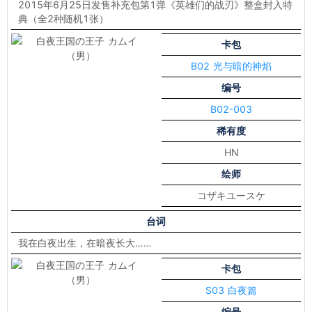
2015年6月25日发售补充包第1弹《英雄们的战刃》整盒封入特
典（全2种随机1张）
卡包
B02 光与暗的神焰
编号
B02-003
稀有度
HN
绘师
コザキユースケ
台词
我在白夜出生，在暗夜长大……
卡包
S03 白夜篇
编号