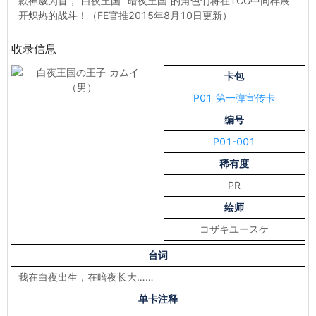
款神威为首，“白夜王国”“暗夜王国”的角色们将在TCG中同样展
开炽热的战斗！（FE官推2015年8月10日更新）
收录信息
卡包
P01 第一弹宣传卡
编号
P01-001
稀有度
PR
绘师
コザキユースケ
台词
我在白夜出生，在暗夜长大……
单卡注释