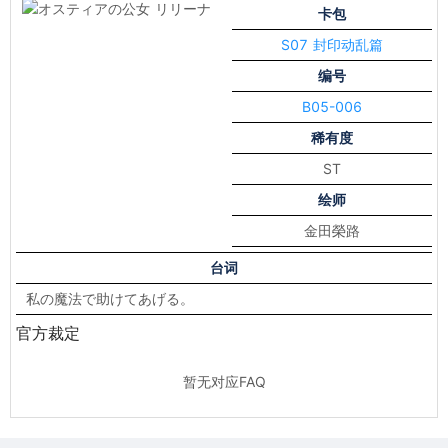
卡包
S07 封印动乱篇
编号
B05-006
稀有度
ST
绘师
金田榮路
台词
私の魔法で助けてあげる。
官方裁定
暂无对应FAQ