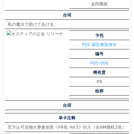
金田榮路
台词
私の魔法で助けてあげる。
卡包
P05 第五弹宣传卡
编号
P05-006
稀有度
PR
绘师
台词
单卡注释
官方认可店铺大赛参加奖《PR包 Vol.5》封入（全6种随机2张）