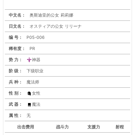
中文名：
奥斯迪亚的公女 莉莉娜
日文名：
オスティアの公女 リリーナ
编 号：
P05-006
稀有度：
PR
势 力：
神器
阶 级：
下级职业
兵 种：
魔法师
性 别：
女性
武 器：
魔法
属 性：
无
出击
费用
战斗力
支援力
射程