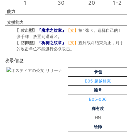
1
30
20
1-2
能力
支援能力
〖攻击型〗
『魔术之纹章』
【支】
抽1张卡。选择自己的1
张手牌，放置到退避区。
〖防御型〗
『祈祷之纹章』
【支】
直到战斗结束为止，对手
的攻击单位不能进行必杀攻击。
收录信息
卡包
B05 超越相克
编号
B05-006
稀有度
HN
绘师