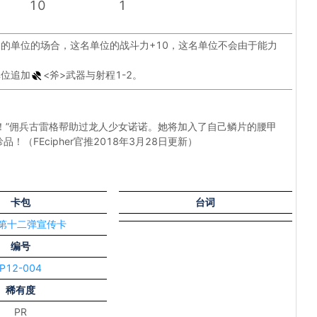
10
1
器的单位的场合，这名单位的战斗力+10，这名单位不会由于能力
单位追加
<斧>
武器与射程1-2。
错啊！”佣兵古雷格帮助过龙人少女诺诺。她将加入了自己鳞片的腰甲
FEcipher官推2018年3月28日更新）
卡包
台词
 第十二弹宣传卡
编号
P12-004
稀有度
PR