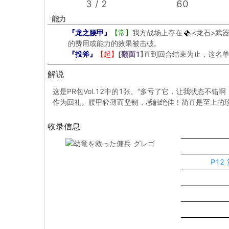
3 / 2
60
能力
『龙之腰甲』
【常】
我方战场上存在
<龙石>
武
的费用或能力的效果被击破。
『投斧』
【起】
[
翻面1
]
直到回合结束为止，这名
解说
这是PR包Vol.12中的1张。“多亏了它，让我状态不
作为回礼。腰甲轻薄而坚韧，感触绝佳！简直是至上的珍品！（
收录信息
P12