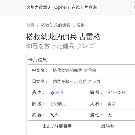
火焰之纹章0（Cipher）在线卡片查询
首页
/
搭救幼龙的佣兵 古雷格
搭救幼龙的佣兵 古雷格
幼竜を救った傭兵 グレゴ
卡片信息
中文名：
搭救幼龙的佣兵 古雷格
日文名：
幼竜を救った傭兵 グレゴ
势 力：
圣痕
编 号：
P12-004
阶 级：
上级职业
兵 种：
勇者
武 器：
剑
属 性：
无
出击 / 转职费用
战斗力