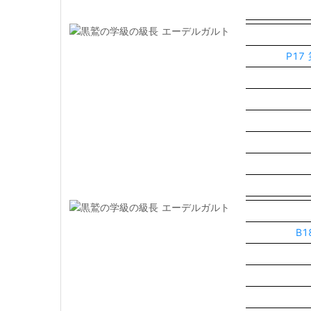
P17
B