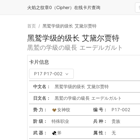
火焰之纹章0（Cipher）在线卡片查询
首页
/
黑鹫学级的级长 艾黛尔贾特
黑鹫学级的级长 艾黛尔贾特
黒鷲の学級の級長 エーデルガルト
卡片信息
P17 P17-002
中文名：
黑鹫学级的级长 艾黛尔贾特
日文名：
黒鷲の学級の級長 エーデルガルト
势 力：
女神纹
编 号：
P17-002
阶 级：
特殊职业
兵 种：
贵族
武 器：
斧
属 性：
无