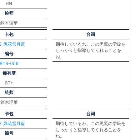
HN
绘师
鈴木理華
卡包
台词
12 风花雪月篇
期待しているわ。この黒鷲の学級を
しっかりと指導してくれることを
编号
ね。
B18-006
稀有度
ST+
绘师
鈴木理華
卡包
台词
12 风花雪月篇
期待しているわ。この黒鷲の学級を
しっかりと指導してくれることを
编号
ね。