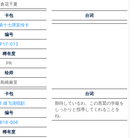
倉花千夏
卡包
台词
 第十七弹宣传卡
编号
P17-013
稀有度
PR
绘师
島崎麻里
卡包
台词
18 雄飞清唱剧
期待しているわ。この黒鷲の学級を
しっかりと指導してくれることを
编号
ね。
B18-006
稀有度