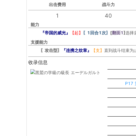
出击
费用
战斗力
1
40
能力
『帝国的威光』
【起】
〖1回合1次〗
[
翻面1
]
选择
支援能力
〖攻击型〗
『连携之纹章』
【支】
直到战斗结束为
收录信息
P17