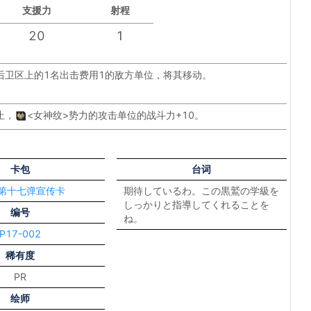
支援力
射程
20
1
后卫区上的1名出击费用1的敌方单位，将其移动。
止，
<女神纹>
势力的攻击单位的战斗力+10。
卡包
台词
 第十七弹宣传卡
期待しているわ。この黒鷲の学級を
しっかりと指導してくれることを
编号
ね。
P17-002
稀有度
PR
绘师