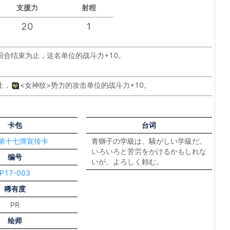
支援力
射程
20
1
回合结束为止，这名单位的战斗力+10。
止，
<女神纹>
势力的攻击单位的战斗力+10。
卡包
台词
 第十七弹宣传卡
青獅子の学級は、騒がしい学級だ。
いろいろと苦労をかけるかもしれな
编号
いが、よろしく頼む。
P17-003
稀有度
PR
绘师