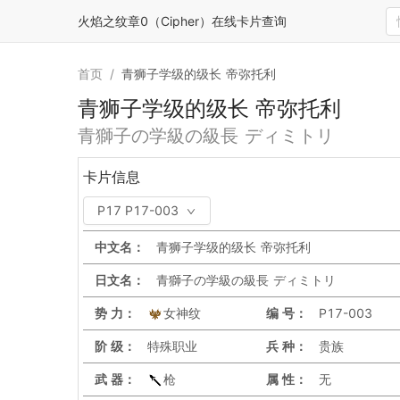
火焰之纹章0（Cipher）在线卡片查询
首页
/
青狮子学级的级长 帝弥托利
青狮子学级的级长 帝弥托利
青獅子の学級の級長 ディミトリ
卡片信息
P17 P17-003
中文名：
青狮子学级的级长 帝弥托利
日文名：
青獅子の学級の級長 ディミトリ
势 力：
女神纹
编 号：
P17-003
阶 级：
特殊职业
兵 种：
贵族
武 器：
枪
属 性：
无