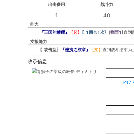
出击
费用
战斗力
1
40
能力
『王国的荣耀』
【起】
〖1回合1次〗
[
翻面1
]
直到
支援能力
〖攻击型〗
『连携之纹章』
【支】
直到战斗结束为
收录信息
P17