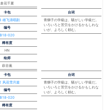
倉花千夏
卡包
台词
18 雄飞清唱剧
青獅子の学級は、騒がしい学級だ。
いろいろと苦労をかけるかもしれな
编号
いが、よろしく頼む。
B18-020
稀有度
HN
绘师
萩谷薫
卡包
台词
12 风花雪月篇
青獅子の学級は、騒がしい学級だ。
いろいろと苦労をかけるかもしれな
编号
いが、よろしく頼む。
B18-020
稀有度