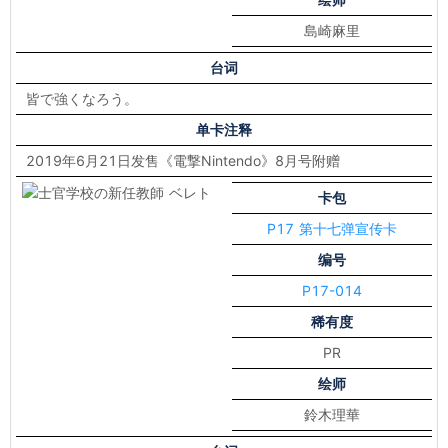
島崎麻里
台词
皆で強くなろう。
单卡注释
2019年6月21日发售《電撃Nintendo》8月号附赠
卡包
P17 第十七弹宣传卡
编号
P17-014
稀有度
PR
绘师
鈴木理華