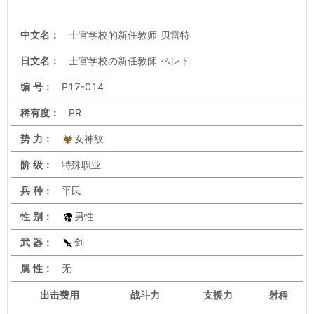
中文名：
士官学校的新任教师 贝雷特
日文名：
士官学校の新任教師 ベレト
编 号：
P17-014
稀有度：
PR
势 力：
女神纹
阶 级：
特殊职业
兵 种：
平民
性 别：
男性
武 器：
剑
属 性：
无
出击
费用
战斗力
支援力
射程