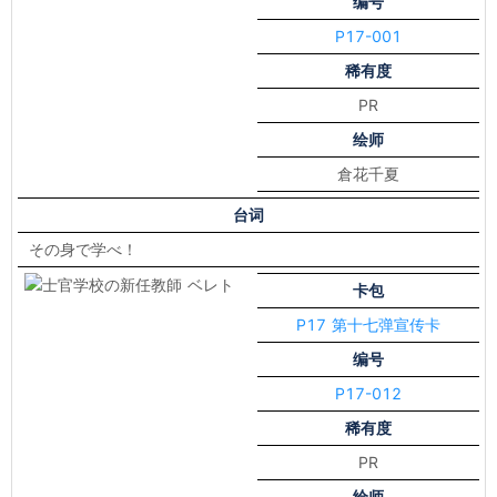
编号
P17-001
稀有度
PR
绘师
倉花千夏
台词
その身で学べ！
卡包
P17 第十七弹宣传卡
编号
P17-012
稀有度
PR
绘师