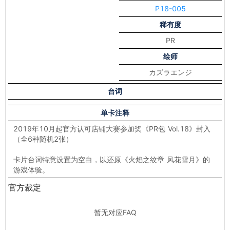
P18-005
稀有度
PR
绘师
カズラエンジ
台词
单卡注释
2019年10月起官方认可店铺大赛参加奖《PR包 Vol.18》封入
（全6种随机2张）
卡片台词特意设置为空白，以还原《火焰之纹章 风花雪月》的
游戏体验。
官方裁定
暂无对应FAQ