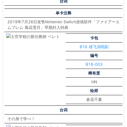
台词
单卡注释
2019年7月26日发售Nintendo Switch游戏软件「ファイアーエ
ムブレム 風花雪月」早期封入特典
卡包
B18 雄飞清唱剧
编号
B18-003
稀有度
HN
绘师
倉花千夏
台词
その身で学べ！