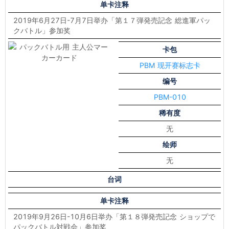
单卡注释
2019年6月27日-7月7日举办「第１７弾発売記念 総進軍パッ
クバトル」参加奖
卡包
PBM 现开赛标志卡
编号
PBM-010
稀有度
无
绘师
无
台词
单卡注释
2019年9月26日-10月6日举办「第１８弾発売記念 ショップで
パックバトル対戦会」参加奖