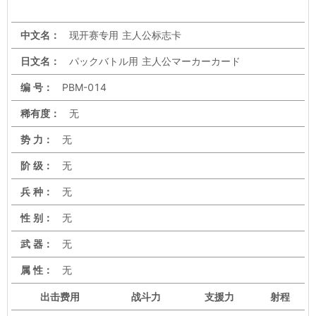
中文名：
现开赛专用 主人公标志卡
日文名：
パックバトル用 主人公マーカーカード
编 号：
PBM-014
稀有度：
无
势 力：
无
阶 级：
无
兵 种：
无
性 别：
无
武 器：
无
属 性：
无
出击
费用
战斗力
支援力
射程