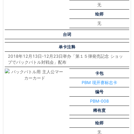
无
绘师
无
台词
单卡注释
2018年12月13日-12月23日举办「第１５弾発売記念 ショッ
プでパックバトル対戦会」配布
卡包
PBM 现开赛标志卡
编号
PBM-008
稀有度
绘师
无