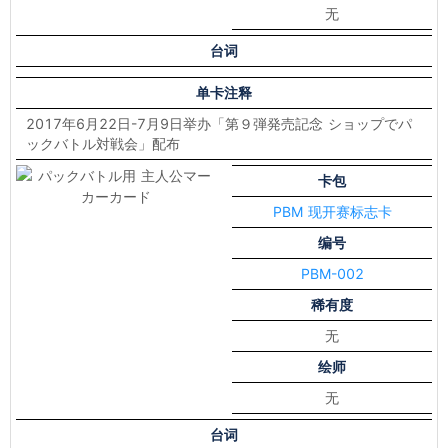
无
台词
单卡注释
2017年6月22日-7月9日举办「第９弾発売記念 ショップでパ
ックバトル対戦会」配布
卡包
PBM 现开赛标志卡
编号
PBM-002
稀有度
无
绘师
无
台词