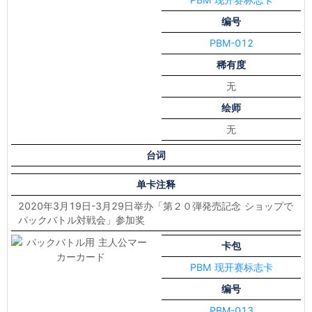
编号
PBM-012
稀有度
无
绘师
无
台词
单卡注释
2020年3月19日-3月29日举办「第２０弾発売記念 ショップで
パックバトル対戦会」参加奖
卡包
PBM 现开赛标志卡
编号
PBM-013