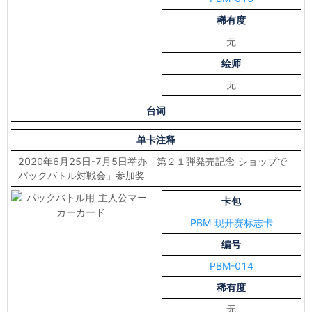
稀有度
无
绘师
无
台词
单卡注释
2020年6月25日-7月5日举办「第２１弾発売記念 ショップで
パックバトル対戦会」参加奖
卡包
PBM 现开赛标志卡
编号
PBM-014
稀有度
无