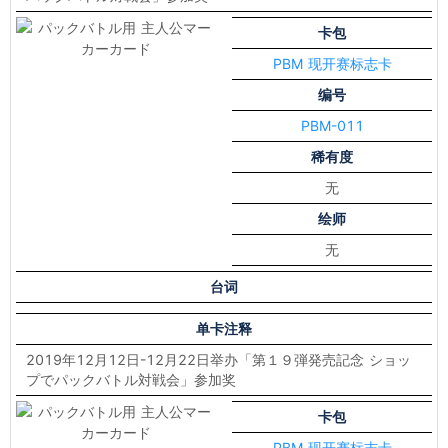
卡包
PBM 现开赛标志卡
编号
PBM-011
稀有度
无
绘师
无
台词
单卡注释
2019年12月12日-12月22日举办「第１９弾発売記念 ショッ
プでパックバトル対戦会」参加奖
卡包
PBM 现开赛标志卡