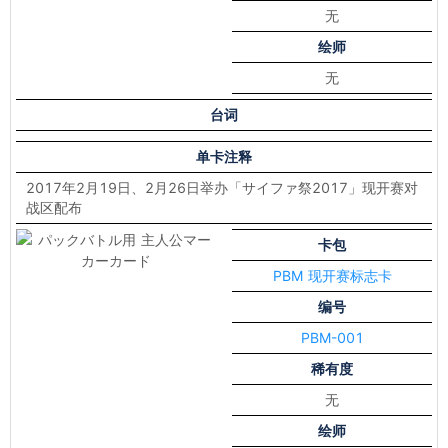
无
绘师
无
台词
单卡注释
2017年2月19日、2月26日举办「サイファ祭2017」现开赛对
战区配布
卡包
PBM 现开赛标志卡
编号
PBM-001
稀有度
无
绘师