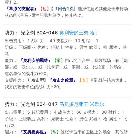
程1-2。
『草原的支配者』
【起】
〖1回合1次〗
选择任意名其他处于未行动
状态的<兽马>属性的我方单位，将其移动。
势力：
光之剑 B04-046
奥利安的王弟 哈丁
出击费用：
1
战斗力：
40
支援力：
10
射程：
1
阶级：
下级职业
兵种：
轻骑士
性别：
男性
武器：
枪
属性：
兽
马
能力：
『奥利安的羁绊』
【常】
自己的回合中，我方战场上有「妮
娜」或「沃尔夫」或「扎卡罗」或「罗谢」或「比拉克」的场合，
这名单位的战斗力+20。
支援能力：
〖攻击型〗
『攻击之纹章』
【支】
直到战斗结束为止，
我方的攻击单位的战斗力+20。
势力：
光之剑 B04-047
马凯多尼亚王 米歇尔
出击费用：
5
转职费用：
4
战斗力：
60
支援力：
30
射程：
1
阶级：
上级职业
兵种：
龙骑士
性别：
男性
武器：
枪
属性：
飞
行/龙
能力：
『艾奥提再世』
【常】
这张卡位于前卫区上的场合，其他所