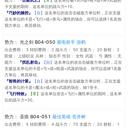
能力：
『百般武艺』
【常】
这名单位被<剑>或<枪>或<斧>武器的
卡支援的期间，这名单位的战斗力+10。
『巧妙的操控』
【自】
这名单位的攻击击破敌方单位时，正在支援
这名单位的卡是<飞行>或<兽马>属性的场合，你可以选择1名其他
我方单位，将其移动。
势力：
光之剑 B04-050
紫电射手 游鹤
出击费用：
3
转职费用：
2
战斗力：
50
支援力：
20
射程：
2
阶级：
上级职业
兵种：
狙击手
性别：
女性
武器：
弓
属性：
无
能力：
『扰乱射击』
【自】
这名单位的攻击击破敌方单位时，正在
支援这名单位的卡是<弓>或<暗器>武器的场合，你可以选择1名敌
方单位，将其移动。
『智将的计策』
【自】
这名单位的攻击击破敌方单位时，正在支援
这名单位的卡是<魔法>或<杖>武器的场合，抽1张卡。
『飞行特效』
【常】
这名单位攻击<飞行>属性单位的期间，这名单
位的战斗力+30。
势力：
圣痕 B04-051
最佳英雄 苍井树
出击费用：
5
转职费用：
4
战斗力：
70
支援力：
20
射程：
1