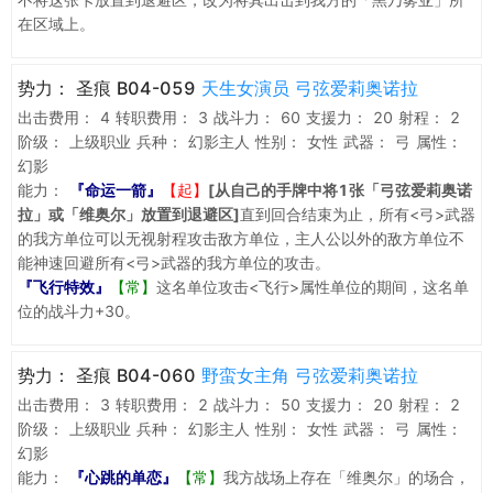
在区域上。
势力：
圣痕 B04-059
天生女演员 弓弦爱莉奥诺拉
出击费用：
4
转职费用：
3
战斗力：
60
支援力：
20
射程：
2
阶级：
上级职业
兵种：
幻影主人
性别：
女性
武器：
弓
属性：
幻影
能力：
『命运一箭』
【起】
[从自己的手牌中将1张「弓弦爱莉奥诺
拉」或「维奥尔」放置到退避区]
直到回合结束为止，所有<弓>武器
的我方单位可以无视射程攻击敌方单位，主人公以外的敌方单位不
能神速回避所有<弓>武器的我方单位的攻击。
『飞行特效』
【常】
这名单位攻击<飞行>属性单位的期间，这名单
位的战斗力+30。
势力：
圣痕 B04-060
野蛮女主角 弓弦爱莉奥诺拉
出击费用：
3
转职费用：
2
战斗力：
50
支援力：
20
射程：
2
阶级：
上级职业
兵种：
幻影主人
性别：
女性
武器：
弓
属性：
幻影
能力：
『心跳的单恋』
【常】
我方战场上存在「维奥尔」的场合，