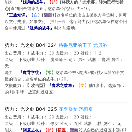
能力：
『姐弟的战斗』
【起】
[将我方的「尤米娜」转为已行动状
态]
直到回合结束为止，这名单位的战斗力+10。
『王族知识』
【自】
[
翻面1
]
这名单位的攻击击破敌方单位时，你可
以支付费用。如果支付，抽1张卡。这个能力仅限这名单位在这个回
合中使用过
『姐弟的战斗』
时才能发动。
势力：
光之剑 B04-024
格鲁尼亚的王子 尤贝洛
出击费用：
1
战斗力：
30
支援力：
20
射程：
1-2
阶级：
下级职业
兵种：
魔法师
性别：
男性
武器：
魔法
属性：
无
能力：
『魔导学徒』
【常】
这名单位被<魔法>或<杖>武器的卡支
援的场合，这名单位的战斗力+20。
支援能力：
〖攻击型〗
『魔术之纹章』
【支】
抽1张卡。选择自己
的1张手牌，放置到退避区。
势力：
光之剑 B04-025
花季修女 玛莉夏
出击费用：
1
战斗力：
20
支援力：
20
射程：
-
阶级：
下级职业
兵种：
修女
性别：
女性
武器：
杖
属性：
无
能力：
『回复之杖』
【起】
[
横置
，
翻面2
]
从自己的退避区中选择1