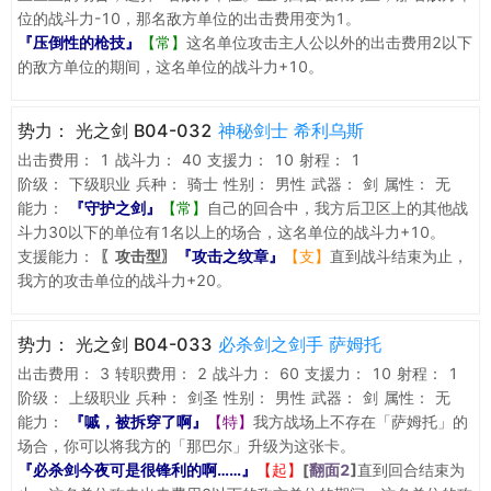
位的战斗力-10，那名敌方单位的出击费用变为1。
『压倒性的枪技』
【常】
这名单位攻击主人公以外的出击费用2以下
的敌方单位的期间，这名单位的战斗力+10。
势力：
光之剑 B04-032
神秘剑士 希利乌斯
出击费用：
1
战斗力：
40
支援力：
10
射程：
1
阶级：
下级职业
兵种：
骑士
性别：
男性
武器：
剑
属性：
无
能力：
『守护之剑』
【常】
自己的回合中，我方后卫区上的其他战
斗力30以下的单位有1名以上的场合，这名单位的战斗力+10。
支援能力：
〖攻击型〗
『攻击之纹章』
【支】
直到战斗结束为止，
我方的攻击单位的战斗力+20。
势力：
光之剑 B04-033
必杀剑之剑手 萨姆托
出击费用：
3
转职费用：
2
战斗力：
60
支援力：
10
射程：
1
阶级：
上级职业
兵种：
剑圣
性别：
男性
武器：
剑
属性：
无
能力：
『嘁，被拆穿了啊』
【特】
我方战场上不存在「萨姆托」的
场合，你可以将我方的「那巴尔」升级为这张卡。
『必杀剑今夜可是很锋利的啊……』
【起】
[
翻面2
]
直到回合结束为