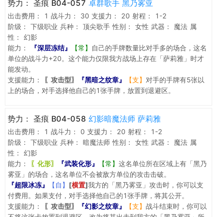
势力：
圣痕 B04-057
卓群歌手 黑乃雾亚
出击费用：
1
战斗力：
30
支援力：
20
射程：
1-2
阶级：
下级职业
兵种：
顶尖歌手
性别：
女性
武器：
魔法
属
性：
幻影
能力：
『深层冻结』
【常】
自己的手牌数量比对手多的场合，这名
单位的战斗力+20。这个能力仅限我方战场上存在「萨莉雅」时才
能发动。
支援能力：
〖攻击型〗
『黑暗之纹章』
【支】
对手的手牌有5张以
上的场合，对手选择他自己的1张手牌，放置到退避区。
势力：
圣痕 B04-058
幻影暗魔法师 萨莉雅
出击费用：
1
战斗力：
0
支援力：
20
射程：
1-2
阶级：
下级职业
兵种：
暗魔法师
性别：
女性
武器：
魔法
属
性：
幻影
能力：
〖化形〗
『武装化形』
【常】
这名单位所在区域上有「黑乃
雾亚」的场合，这名单位不会被敌方单位的攻击击破。
『超限冰冻』
【自】
[
横置
]
我方的「黑乃雾亚」攻击时，你可以支
付费用。如果支付，对手选择他自己的1张手牌，将其公开。
支援能力：
〖攻击型〗
『幻影之纹章』
【支】
战斗结束时，你可以
不将这张卡放置到退避区，改为将其出击到我方的「黑乃雾亚」所