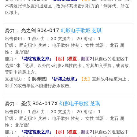
不将这张卡放置到退避区，改为将其出击到我方的「剑弥代」所在
区域上。
势力：
光之剑 B04-017
幻影电子歌姬 芝琪
出击费用：
1
战斗力：
30
支援力：
20
射程：
1
阶级：
固定职业
兵种：
电子歌姬
性别：
女性
武器：
龙石
属
性：
龙/幻影
能力：
『花绽宫殿之扉』
【起】
[
横置
，
翻面2
]
从自己的退避区中
选择1张「芝琪」以外的<幻影>属性的卡，将其加入手牌，或者放
置到卡组最上方。
支援能力：
〖防御型〗
『祈祷之纹章』
【支】
直到战斗结束为止，
对手的攻击单位不能进行必杀攻击。
势力：
圣痕 B04-017X
幻影电子歌姬 芝琪
出击费用：
1
战斗力：
30
支援力：
20
射程：
1
阶级：
固定职业
兵种：
电子歌姬
性别：
女性
武器：
龙石
属
性：
龙/幻影
能力：
『花绽宫殿之扉』
【起】
[
横置
，
翻面2
]
从自己的退避区中