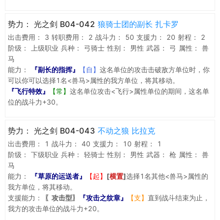
势力：
光之剑 B04-042
狼骑士团的副长 扎卡罗
出击费用：
3
转职费用：
2
战斗力：
50
支援力：
20
射程：
2
阶级：
上级职业
兵种：
弓骑士
性别：
男性
武器：
弓
属性：
兽
马
能力：
『副长的指挥』
【自】
这名单位的攻击击破敌方单位时，你
可以你可以选择1名<兽马>属性的我方单位，将其移动。
『飞行特效』
【常】
这名单位攻击<飞行>属性单位的期间，这名单
位的战斗力+30。
势力：
光之剑 B04-043
不动之狼 比拉克
出击费用：
1
战斗力：
40
支援力：
10
射程：
1
阶级：
下级职业
兵种：
轻骑士
性别：
男性
武器：
枪
属性：
兽
马
能力：
『草原的运送者』
【起】
[
横置
]
选择1名其他<兽马>属性的
我方单位，将其移动。
支援能力：
〖攻击型〗
『攻击之纹章』
【支】
直到战斗结束为止，
我方的攻击单位的战斗力+20。