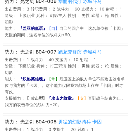
势力：
光之剑 B04-006
华丽的代打 赤城斗马
出击费用：
3
转职费用：
2
战斗力：
60
支援力：
10
射程：
1
阶级：
上级职业
兵种：
幻影主人
性别：
男性
武器：
枪
属性：
幻影
能力：
『盖亚的低语』
【自】
自己的回合中，这名单位被「卡因」
支援的期间，这名单位的战斗力+60。
势力：
光之剑 B04-007
跑龙套群演 赤城斗马
出击费用：
1
战斗力：
40
支援力：
10
射程：
1
阶级：
下级职业
兵种：
打工群演
性别：
男性
武器：
枪
属性：
幻影
能力：
『炽热英雄魂』
【常】
后卫区上的敌方单位不能攻击这名单
位与我方的「卡因」。这个能力仅限我方战场上存在「卡因」时才
有效。
支援能力：
〖攻击型〗
『攻击之纹章』
【支】
直到战斗结束为止，
我方的攻击单位的战斗力+20。
势力：
光之剑 B04-008
勇猛的幻影骑兵 卡因
出击费用：
1
战斗力：
0
支援力：
20
射程：
1