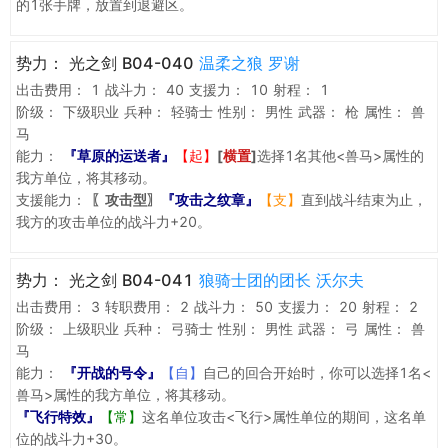
的1张手牌，放置到退避区。
势力：
光之剑 B04-040
温柔之狼 罗谢
出击费用：
1
战斗力：
40
支援力：
10
射程：
1
阶级：
下级职业
兵种：
轻骑士
性别：
男性
武器：
枪
属性：
兽
马
能力：
『草原的运送者』
【起】
[
横置
]
选择1名其他<兽马>属性的
我方单位，将其移动。
支援能力：
〖攻击型〗
『攻击之纹章』
【支】
直到战斗结束为止，
我方的攻击单位的战斗力+20。
势力：
光之剑 B04-041
狼骑士团的团长 沃尔夫
出击费用：
3
转职费用：
2
战斗力：
50
支援力：
20
射程：
2
阶级：
上级职业
兵种：
弓骑士
性别：
男性
武器：
弓
属性：
兽
马
能力：
『开战的号令』
【自】
自己的回合开始时，你可以选择1名<
兽马>属性的我方单位，将其移动。
『飞行特效』
【常】
这名单位攻击<飞行>属性单位的期间，这名单
位的战斗力+30。