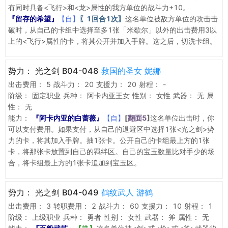
有同时具备<飞行>和<龙>属性的我方单位的战斗力+10。
『留存的希望』
【自】
〖1回合1次〗
这名单位被敌方单位的攻击击
破时，从自己的卡组中选择至多1张「米歇尔」以外的出击费用3以
上的<飞行>属性的卡，将其公开并加入手牌。这之后，切洗卡组。
势力：
光之剑 B04-048
救国的圣女 妮娜
出击费用：
5
战斗力：
20
支援力：
20
射程：
-
阶级：
固定职业
兵种：
阿卡内亚王女
性别：
女性
武器：
无
属
性：
无
能力：
『阿卡内亚的白蔷薇』
【自】
[
翻面5
]
这名单位出击时，你
可以支付费用。如果支付，从自己的退避区中选择1张<光之剑>势
力的卡，将其加入手牌。抽1张卡。公开自己的卡组最上方的1张
卡，将那张卡放置到自己的羁绊区。自己的宝玉数量比对手少的场
合，将卡组最上方的1张卡追加到宝玉区。
势力：
光之剑 B04-049
鹤纹武人 游鹤
出击费用：
3
转职费用：
2
战斗力：
60
支援力：
10
射程：
1
阶级：
上级职业
兵种：
勇者
性别：
女性
武器：
斧
属性：
无