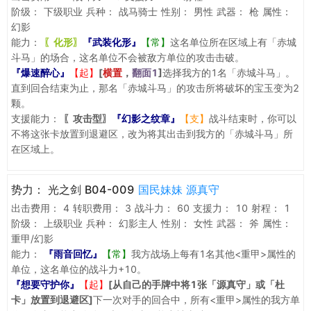
阶级：
下级职业
兵种：
战马骑士
性别：
男性
武器：
枪
属性：
幻影
能力：
〖化形〗
『武装化形』
【常】
这名单位所在区域上有「赤城
斗马」的场合，这名单位不会被敌方单位的攻击击破。
『爆速醉心』
【起】
[
横置
，
翻面1
]
选择我方的1名「赤城斗马」。
直到回合结束为止，那名「赤城斗马」的攻击所将破坏的宝玉变为2
颗。
支援能力：
〖攻击型〗
『幻影之纹章』
【支】
战斗结束时，你可以
不将这张卡放置到退避区，改为将其出击到我方的「赤城斗马」所
在区域上。
势力：
光之剑 B04-009
国民妹妹 源真守
出击费用：
4
转职费用：
3
战斗力：
60
支援力：
10
射程：
1
阶级：
上级职业
兵种：
幻影主人
性别：
女性
武器：
斧
属性：
重甲/幻影
能力：
『雨音回忆』
【常】
我方战场上每有1名其他<重甲>属性的
单位，这名单位的战斗力+10。
『想要守护你』
【起】
[从自己的手牌中将1张「源真守」或「杜
卡」放置到退避区]
下一次对手的回合中，所有<重甲>属性的我方单