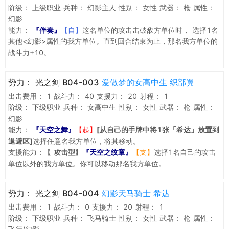
阶级：
上级职业
兵种：
幻影主人
性别：
女性
武器：
枪
属性：
幻影
能力：
『伴奏』
【自】
这名单位的攻击击破敌方单位时， 选择1名
其他<幻影>属性的我方单位。直到回合结束为止，那名我方单位的
战斗力+10。
势力：
光之剑 B04-003
爱做梦的女高中生 织部翼
出击费用：
1
战斗力：
40
支援力：
20
射程：
1
阶级：
下级职业
兵种：
女高中生
性别：
女性
武器：
枪
属性：
幻影
能力：
『天空之舞』
【起】
[从自己的手牌中将1张「希达」放置到
退避区]
选择任意名我方单位，将其移动。
支援能力：
〖攻击型〗
『天空之纹章』
【支】
选择1名自己的攻击
单位以外的我方单位。你可以移动那名我方单位。
势力：
光之剑 B04-004
幻影天马骑士 希达
出击费用：
1
战斗力：
0
支援力：
20
射程：
1
阶级：
下级职业
兵种：
飞马骑士
性别：
女性
武器：
枪
属性：