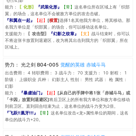
飞行/幻影
能力：
〖化形〗
『武装化形』
【常】
这名单位所在区域上有「织部
翼」的场合，这名单位不会被敌方单位的攻击击破。
『和翼在一起』
【起】
[
横置
]
选择1名其他我方单位，将其移动。那
名我方单位是「织部翼」的场合，你可以移动这名单位。
支援能力：
〖攻击型〗
『幻影之纹章』
【支】
战斗结束时，你可以
不将这张卡放置到退避区，改为将其出击到我方的「织部翼」所在
区域上。
势力：
光之剑 B04-005
觉醒的英雄 赤城斗马
出击费用：
4
转职费用：
3
战斗力：
70
支援力：
10
射程：
1
阶级：
上级职业
兵种：
幻影主人
性别：
男性
武器：
枪
属性：
幻影
能力：
『暴虐油门』
【起】
[从自己的手牌中将1张「赤城斗马」或
「卡因」放置到退避区]
将后卫区上的所有我方单位和敌方单位移动
到前卫区。直到回合结束为止，这名单位的战斗力变为2倍。
『飞跃!!凰牙!!!』
【常】
这名单位攻击<龙>属性单位的期间，这名
单位的战斗力+20。