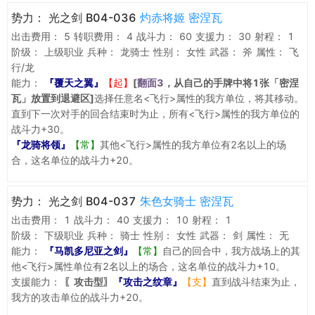
势力：
光之剑 B04-036
灼赤将姬 密涅瓦
出击费用：
5
转职费用：
4
战斗力：
60
支援力：
30
射程：
1
阶级：
上级职业
兵种：
龙骑士
性别：
女性
武器：
斧
属性：
飞
行/龙
能力：
『覆天之翼』
【起】
[
翻面3
，从自己的手牌中将1张「密涅
瓦」放置到退避区]
选择任意名<飞行>属性的我方单位，将其移动。
直到下一次对手的回合结束时为止，所有<飞行>属性的我方单位的
战斗力+30。
『龙骑将领』
【常】
其他<飞行>属性的我方单位有2名以上的场
合，这名单位的战斗力+20。
势力：
光之剑 B04-037
朱色女骑士 密涅瓦
出击费用：
1
战斗力：
40
支援力：
10
射程：
1
阶级：
下级职业
兵种：
骑士
性别：
女性
武器：
剑
属性：
无
能力：
『马凯多尼亚之剑』
【常】
自己的回合中，我方战场上的其
他<飞行>属性单位有2名以上的场合，这名单位的战斗力+10。
支援能力：
〖攻击型〗
『攻击之纹章』
【支】
直到战斗结束为止，
我方的攻击单位的战斗力+20。