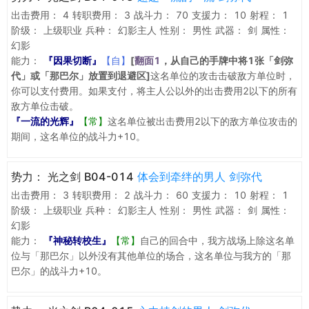
出击费用：
4
转职费用：
3
战斗力：
70
支援力：
10
射程：
1
阶级：
上级职业
兵种：
幻影主人
性别：
男性
武器：
剑
属性：
幻影
能力：
『因果切断』
【自】
[
翻面1
，从自己的手牌中将1张「剑弥
代」或「那巴尔」放置到退避区]
这名单位的攻击击破敌方单位时，
你可以支付费用。如果支付，将主人公以外的出击费用2以下的所有
敌方单位击破。
『一流的光辉』
【常】
这名单位被出击费用2以下的敌方单位攻击的
期间，这名单位的战斗力+10。
势力：
光之剑 B04-014
体会到牵绊的男人 剑弥代
出击费用：
3
转职费用：
2
战斗力：
60
支援力：
10
射程：
1
阶级：
上级职业
兵种：
幻影主人
性别：
男性
武器：
剑
属性：
幻影
能力：
『神秘转校生』
【常】
自己的回合中，我方战场上除这名单
位与「那巴尔」以外没有其他单位的场合，这名单位与我方的「那
巴尔」的战斗力+10。