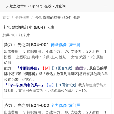
···
火焰之纹章0（Cipher）在线卡片查询
首页
/
卡包列表
/
卡包 辉煌的幻奏 (B04) 卡表
卡包 辉煌的幻奏 (B04) 卡表
总共 101 张卡片
势力：
光之剑 B04-001
神圣偶像 织部翼
出击费用：
5
转职费用：
4
战斗力：
70
支援力：
20
射程：
1
阶级：
上级职业
兵种：
幻影主人
性别：
女性
武器：
枪
属性：
幻影
能力：
『华丽的终曲』
【起】
〖1回合1次〗
[
翻面3
，从自己的手
牌中将1张「织部翼」或「希达」放置到退避区]
将所有其他我方单
位转为未行动状态。
『Fly～以你为名的风～』
【自】
〖1回合1次〗
我方单位由于能力
移动时，直到回合结束为止，这名单位的战斗力+10。
势力：
光之剑 B04-002
全力偶像 织部翼
出击费用：
3
转职费用：
2
战斗力：
60
支援力：
20
射程：
1