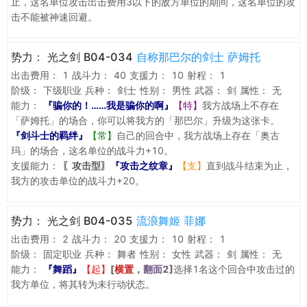
止，这名单位攻击出击费用3以下的敌方单位的期间，这名单位的攻
击不能被神速回避。
势力：
光之剑 B04-034
自称那巴尔的剑士 萨姆托
出击费用：
1
战斗力：
40
支援力：
10
射程：
1
阶级：
下级职业
兵种：
剑士
性别：
男性
武器：
剑
属性：
无
能力：
『骗你的！……我是骗你的啊』
【特】
我方战场上不存在
「萨姆托」的场合，你可以将我方的「那巴尔」升级为这张卡。
『剑斗士的羁绊』
【常】
自己的回合中，我方战场上存在「奥古
玛」的场合，这名单位的战斗力+10。
支援能力：
〖攻击型〗
『攻击之纹章』
【支】
直到战斗结束为止，
我方的攻击单位的战斗力+20。
势力：
光之剑 B04-035
流浪舞姬 菲娜
出击费用：
2
战斗力：
20
支援力：
10
射程：
1
阶级：
固定职业
兵种：
舞者
性别：
女性
武器：
剑
属性：
无
能力：
『舞蹈』
【起】
[
横置
，
翻面2
]
选择1名这个回合中攻击过的
我方单位，将其转为未行动状态。