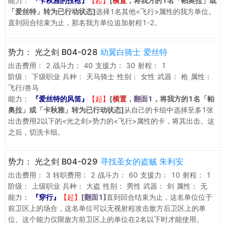
能力：
『卡秋雅的投枪』
【起】
[
横置
，将我方的1名「帕奥拉」或
「爱丝特」转为已行动状态]
选择1名其他<飞行>属性的我方单位。
直到回合结束为止，那名我方单位追加射程1-2。
势力：
光之剑 B04-028
幼翼白骑士 爱丝特
出击费用：
2
战斗力：
40
支援力：
30
射程：
1
阶级：
下级职业
兵种：
天马骑士
性别：
女性
武器：
枪
属性：
飞行/兽马
能力：
『爱丝特的风笛』
【起】
[
横置
，
翻面1
，将我方的1名「帕
奥拉」或「卡秋雅」转为已行动状态]
从自己的卡组中选择至多1张
出击费用2以下的<光之剑>势力的<飞行>属性的卡，将其出击。这
之后，切洗卡组。
势力：
光之剑 B04-029
寻找圣女的盗贼 朱利安
出击费用：
3
转职费用：
2
战斗力：
60
支援力：
10
射程：
1
阶级：
上级职业
兵种：
大盗
性别：
男性
武器：
剑
属性：
无
能力：
『穿行』
【起】
[
翻面1
]
直到回合结束为止，这名单位位于
前卫区上的场合，这名单位可以无视射程攻击敌方后卫区上的单
位。这个能力仅限敌方前卫区上的单位在2名以下时才能使用。