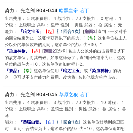
势力：
光之剑 B04-044
暗黑皇帝 哈丁
出击费用：
5
转职费用：
4
战斗力：
70
支援力：
0
射程：
1
阶级：
上级职业
兵种：
皇帝
性别：
男性
武器：
枪
属性：
无
能力：
『暗之宝玉』
【起】
〖1回合1次〗
[
翻面2
]
直到下一次对手
的回合结束为止，这张卡获得以下的能力。“
【常】
这名单位被主人
公以外的单位攻击的期间，这名单位的战斗力+30。”
『染血神枪』
【起】
[
翻面2
]
选择1名主人公以外的出击费用2以下
的敌方单位，将其击破。如果这样做了，直到回合结束为止，这名
单位的战斗力+10，这名单位追加射程1-2。
『祭品』
【常】
这名单位使用
『暗之宝玉』
或
『染血神枪』
的场
合，你可以不支付能力的费用、改为将1名其他我方单位击破。
势力：
光之剑 B04-045
草原之狼 哈丁
出击费用：
4
转职费用：
3
战斗力：
70
支援力：
10
射程：
1
阶级：
上级职业
兵种：
圣骑士
性别：
男性
武器：
枪
属性：
兽
马
能力：
『勇猛白狼』
【自】
〖1回合1次〗
这名单位移动到前卫区
时，直到回合结束为止，这名单位的战斗力+10，这名单位追加射