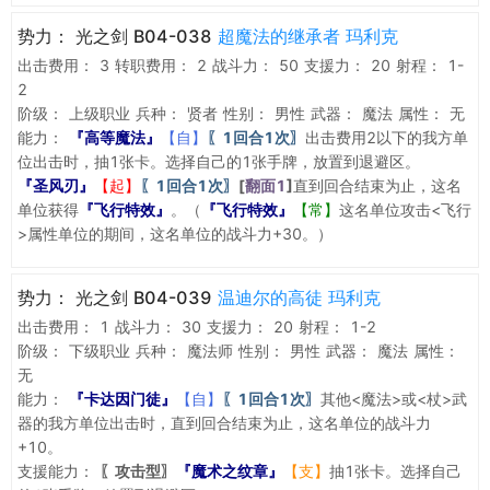
势力：
光之剑 B04-038
超魔法的继承者 玛利克
出击费用：
3
转职费用：
2
战斗力：
50
支援力：
20
射程：
1-
2
阶级：
上级职业
兵种：
贤者
性别：
男性
武器：
魔法
属性：
无
能力：
『高等魔法』
【自】
〖1回合1次〗
出击费用2以下的我方单
位出击时，抽1张卡。选择自己的1张手牌，放置到退避区。
『圣风刃』
【起】
〖1回合1次〗
[
翻面1
]
直到回合结束为止，这名
单位获得
『飞行特效』
。（
『飞行特效』
【常】
这名单位攻击<飞行
>属性单位的期间，这名单位的战斗力+30。）
势力：
光之剑 B04-039
温迪尔的高徒 玛利克
出击费用：
1
战斗力：
30
支援力：
20
射程：
1-2
阶级：
下级职业
兵种：
魔法师
性别：
男性
武器：
魔法
属性：
无
能力：
『卡达因门徒』
【自】
〖1回合1次〗
其他<魔法>或<杖>武
器的我方单位出击时，直到回合结束为止，这名单位的战斗力
+10。
支援能力：
〖攻击型〗
『魔术之纹章』
【支】
抽1张卡。选择自己