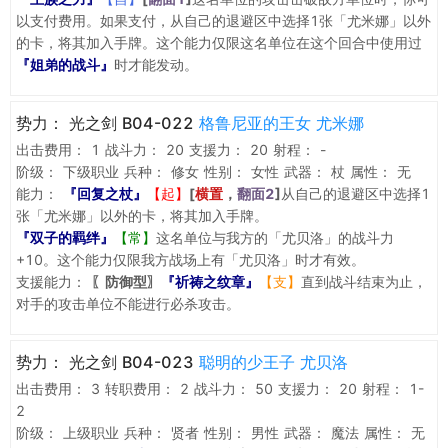
以支付费用。如果支付，从自己的退避区中选择1张「尤米娜」以外
的卡，将其加入手牌。这个能力仅限这名单位在这个回合中使用过
『姐弟的战斗』
时才能发动。
势力：
光之剑 B04-022
格鲁尼亚的王女 尤米娜
出击费用：
1
战斗力：
20
支援力：
20
射程：
-
阶级：
下级职业
兵种：
修女
性别：
女性
武器：
杖
属性：
无
能力：
『回复之杖』
【起】
[
横置
，
翻面2
]
从自己的退避区中选择1
张「尤米娜」以外的卡，将其加入手牌。
『双子的羁绊』
【常】
这名单位与我方的「尤贝洛」的战斗力
+10。这个能力仅限我方战场上有「尤贝洛」时才有效。
支援能力：
〖防御型〗
『祈祷之纹章』
【支】
直到战斗结束为止，
对手的攻击单位不能进行必杀攻击。
势力：
光之剑 B04-023
聪明的少王子 尤贝洛
出击费用：
3
转职费用：
2
战斗力：
50
支援力：
20
射程：
1-
2
阶级：
上级职业
兵种：
贤者
性别：
男性
武器：
魔法
属性：
无