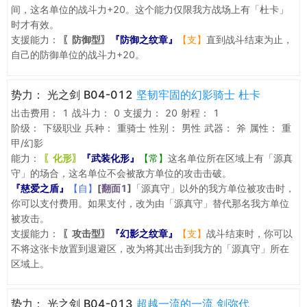
间，这名单位的战斗力+20。这个能力仅限我方战场上有「杜卡」
时才有效。
支援能力：
〖防御型〗
『防御之纹章』
【支】
直到战斗结束为止，
自己的防御单位的战斗力+20。
势力：
光之剑 B04-012
坚韧牢固的幻影骑士 杜卡
出击费用：
1
战斗力：
0
支援力：
20
射程：
1
阶级：
下级职业
兵种：
重骑士
性别：
男性
武器：
斧
属性：
重
甲/幻影
能力：
〖化形〗
『武装化形』
【常】
这名单位所在区域上有「源真
守」的场合，这名单位不会被敌方单位的攻击击破。
『慈爱之盾』
【自】
[
翻面1
]
「源真守」以外的我方单位被攻击时，
你可以支付费用。如果支付，改为由「源真守」替代那名我方单位
被攻击。
支援能力：
〖攻击型〗
『幻影之纹章』
【支】
战斗结束时，你可以
不将这张卡放置到退避区，改为将其出击到我方的「源真守」所在
区域上。
势力：
光之剑 B04-013
超越一流的一流 剑弥代