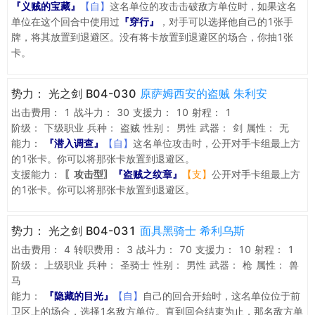
『义贼的宝藏』
【自】
这名单位的攻击击破敌方单位时，如果这名
单位在这个回合中使用过
『穿行』
，对手可以选择他自己的1张手
牌，将其放置到退避区。没有将卡放置到退避区的场合，你抽1张
卡。
势力：
光之剑 B04-030
原萨姆西安的盗贼 朱利安
出击费用：
1
战斗力：
30
支援力：
10
射程：
1
阶级：
下级职业
兵种：
盗贼
性别：
男性
武器：
剑
属性：
无
能力：
『潜入调查』
【自】
这名单位攻击时，公开对手卡组最上方
的1张卡。你可以将那张卡放置到退避区。
支援能力：
〖攻击型〗
『盗贼之纹章』
【支】
公开对手卡组最上方
的1张卡。你可以将那张卡放置到退避区。
势力：
光之剑 B04-031
面具黑骑士 希利乌斯
出击费用：
4
转职费用：
3
战斗力：
70
支援力：
10
射程：
1
阶级：
上级职业
兵种：
圣骑士
性别：
男性
武器：
枪
属性：
兽
马
能力：
『隐藏的目光』
【自】
自己的回合开始时，这名单位位于前
卫区上的场合，选择1名敌方单位。直到回合结束为止，那名敌方单