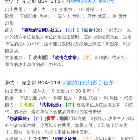
势力：
光之剑 B04-015
心中持剑的男人 剑弥代
出击费用：
1
战斗力：
40
支援力：
10
射程：
1
阶级：
下级职业
兵种：
一流艺人
性别：
男性
武器：
剑
属性：
幻影
能力：
『要玩的话到别处去』
【自】
〖1回合1次〗
「那巴尔」以
外的我方单位被敌方单位的攻击击破时，直到回合结束为止，这名
单位的战斗力+10。这个能力仅限我方战场上存在「那巴尔」时才
能发动。
支援能力：
〖攻击型〗
『攻击之纹章』
【支】
直到战斗结束为止，
我方的攻击单位的战斗力+20。
势力：
光之剑 B04-016
沉默的红色幻影 那巴尔
出击费用：
1
战斗力：
0
支援力：
20
射程：
1
阶级：
下级职业
兵种：
剑客
性别：
男性
武器：
剑
属性：
幻影
能力：
〖化形〗
『武装化形』
【常】
这名单位所在区域上有「剑弥
代」的场合，这名单位不会被敌方单位的攻击击破。
『怨敌降服』
【自】
[
横置
，
翻面1
]
我方的「剑弥代」攻击主人公以
外的敌方单位时，你可以支付费用。如果支付，直到战斗结束为
止，那名「剑弥代」的攻击不能被神速回避。
支援能力：
〖攻击型〗
『幻影之纹章』
【支】
战斗结束时，你可以