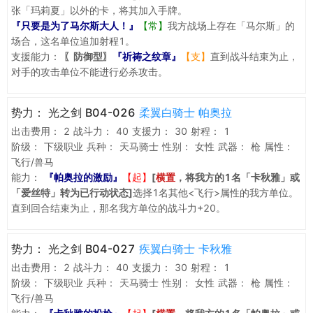
张「玛莉夏」以外的卡，将其加入手牌。
『只要是为了马尔斯大人！』
【常】
我方战场上存在「马尔斯」的
场合，这名单位追加射程1。
支援能力：
〖防御型〗
『祈祷之纹章』
【支】
直到战斗结束为止，
对手的攻击单位不能进行必杀攻击。
势力：
光之剑 B04-026
柔翼白骑士 帕奥拉
出击费用：
2
战斗力：
40
支援力：
30
射程：
1
阶级：
下级职业
兵种：
天马骑士
性别：
女性
武器：
枪
属性：
飞行/兽马
能力：
『帕奥拉的激励』
【起】
[
横置
，将我方的1名「卡秋雅」或
「爱丝特」转为已行动状态]
选择1名其他<飞行>属性的我方单位。
直到回合结束为止，那名我方单位的战斗力+20。
势力：
光之剑 B04-027
疾翼白骑士 卡秋雅
出击费用：
2
战斗力：
40
支援力：
30
射程：
1
阶级：
下级职业
兵种：
天马骑士
性别：
女性
武器：
枪
属性：
飞行/兽马