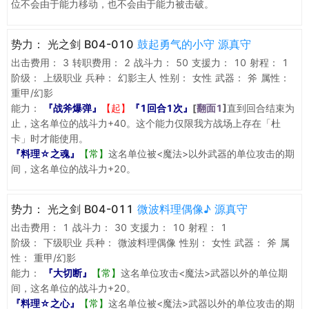
位不会由于能力移动，也不会由于能力被击破。
势力：
光之剑 B04-010
鼓起勇气的小守 源真守
出击费用：
3
转职费用：
2
战斗力：
50
支援力：
10
射程：
1
阶级：
上级职业
兵种：
幻影主人
性别：
女性
武器：
斧
属性：
重甲/幻影
能力：
『战斧爆弹』
【起】
『1回合1次』
[
翻面1
]
直到回合结束为
止，这名单位的战斗力+40。这个能力仅限我方战场上存在「杜
卡」时才能使用。
『料理☆之魂』
【常】
这名单位被<魔法>以外武器的单位攻击的期
间，这名单位的战斗力+20。
势力：
光之剑 B04-011
微波料理偶像♪ 源真守
出击费用：
1
战斗力：
30
支援力：
10
射程：
1
阶级：
下级职业
兵种：
微波料理偶像
性别：
女性
武器：
斧
属
性：
重甲/幻影
能力：
『大切断』
【常】
这名单位攻击<魔法>武器以外的单位期
间，这名单位的战斗力+20。
『料理☆之心』
【常】
这名单位被<魔法>武器以外的单位攻击的期