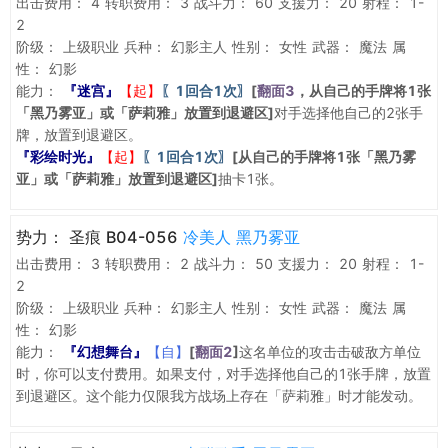
出击费用：
4
转职费用：
3
战斗力：
60
支援力：
20
射程：
1-
2
阶级：
上级职业
兵种：
幻影主人
性别：
女性
武器：
魔法
属
性：
幻影
能力：
『迷宫』
【起】
〖1回合1次〗
[
翻面3
，从自己的手牌将1张
「黑乃雾亚」或「萨莉雅」放置到退避区]
对手选择他自己的2张手
牌，放置到退避区。
『彩绘时光』
【起】
〖1回合1次〗
[从自己的手牌将1张「黑乃雾
亚」或「萨莉雅」放置到退避区]
抽卡1张。
势力：
圣痕 B04-056
冷美人 黑乃雾亚
出击费用：
3
转职费用：
2
战斗力：
50
支援力：
20
射程：
1-
2
阶级：
上级职业
兵种：
幻影主人
性别：
女性
武器：
魔法
属
性：
幻影
能力：
『幻想舞台』
【自】
[
翻面2
]
这名单位的攻击击破敌方单位
时，你可以支付费用。如果支付，对手选择他自己的1张手牌，放置
到退避区。这个能力仅限我方战场上存在「萨莉雅」时才能发动。