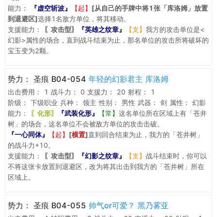
能力：
『虚空斩波』
【起】
[从自己的手牌中将1张「库洛姆」放置
到退避区]
选择1名敌方单位，将其移动。
支援能力：
〖攻击型〗
『英雄之纹章』
【支】
我方的攻击单位是<
幻影>属性的场合，直到战斗结束为止，那名单位的攻击所将破坏的
宝玉变为2颗。
势力：
圣痕 B04-054
年轻的幻影君主 库洛姆
出击费用：
1
战斗力：
0
支援力：
20
射程：
1
阶级：
下级职业
兵种：
领主
性别：
男性
武器：
剑
属性：
幻影
能力：
〖化形〗
『武装化形』
【常】
这名单位所在区域上有「苍井
树」的场合，这名单位不会被敌方单位的攻击击破。
『一心同体』
【起】
[
横置
]
直到回合结束为止，我方的「苍井树」
的战斗力+10。
支援能力：
〖攻击型〗
『幻影之纹章』
【支】
战斗结束时，你可以
不将这张卡放置到退避区，改为将其出击到我方的「苍井树」所在
区域上。
势力：
圣痕 B04-055
帅气or可爱？ 黑乃雾亚