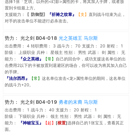
选择1张「芝琪」以外的<幻影>属性的卡，将其加入手牌，或者放
置到卡组最上方。
支援能力：
〖防御型〗
『祈祷之纹章』
【支】
直到战斗结束为止，
对手的攻击单位不能进行必杀攻击。
势力：
光之剑 B04-018
光之英雄王 马尔斯
出击费用：
4
转职费用：
3
战斗力：
70
支援力：
20
射程：
1
阶级：
上级职业
兵种：
星领主
性别：
男性
武器：
剑
属性：
无
能力：
『众之英雄』
【常】
自己的回合中，成功支援这名单位的出
击费用2以下的卡被放置到退避区的场合，你可以改为将其加入自己
的手牌。
『法尔西昂』
【常】
这名单位攻击<龙>属性单位的期间，这名单位
的战斗力+20。
势力：
光之剑 B04-019
勇者的末裔 马尔斯
出击费用：
1
战斗力：
40
支援力：
20
射程：
1
阶级：
下级职业
兵种：
领主
性别：
男性
武器：
剑
属性：
无
能力：
『神秘宝玉』
【起】
[
横置
]
选择自己的1张宝玉，查看其正
面。