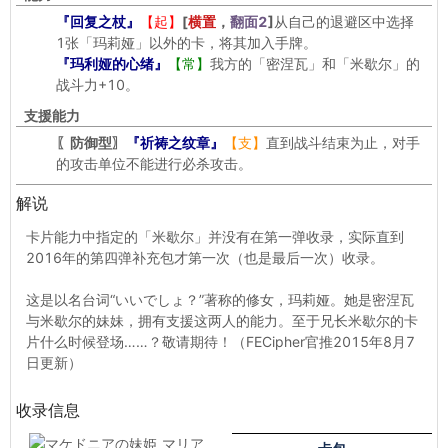
『回复之杖』
【起】
[
横置
，
翻面2
]
从自己的退避区中选择
1张「玛莉娅」以外的卡，将其加入手牌。
『玛利娅的心绪』
【常】
我方的「密涅瓦」和「米歇尔」的
战斗力+10。
支援能力
〖防御型〗
『祈祷之纹章』
【支】
直到战斗结束为止，对手
的攻击单位不能进行必杀攻击。
解说
卡片能力中指定的「米歇尔」并没有在第一弹收录，实际直到
2016年的第四弹补充包才第一次（也是最后一次）收录。
这是以名台词“いいでしょ？”著称的修女，玛莉娅。她是密涅瓦
与米歇尔的妹妹，拥有支援这两人的能力。至于兄长米歇尔的卡
片什么时候登场……？敬请期待！（FECipher官推2015年8月7
日更新）
收录信息