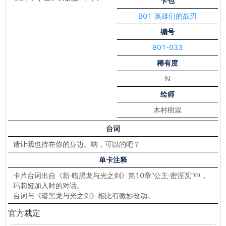
卡包
B01 英雄们的战刃
编号
B01-033
稀有度
N
绘师
木村樹祟
台词
请让我也待在你的身边。呐，可以的吧？
单卡注释
卡片台词出自《新·暗黑龙与光之剑》第10章“公主·密涅瓦”中，
玛莉娅加入时的对话。
台词与《暗黑龙与光之剑》相比有微妙改动。
官方裁定