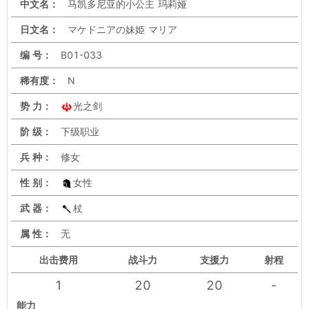
中文名：
马凯多尼亚的小公主 玛莉娅
日文名：
マケドニアの妹姫 マリア
编 号：
B01-033
稀有度：
N
势 力：
光之剑
阶 级：
下级职业
兵 种：
修女
性 别：
女性
武 器：
杖
属 性：
无
出击
费用
战斗力
支援力
射程
1
20
20
-
能力