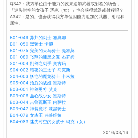
Q342：我方单位由于能力的效果追加武器或射程的场合，
「迷失时空的女孩子 玛克（女）」也会获得武器或射程吗？
A342：是的。也会获得我方单位因能力追加的武器、射程和
属性。
B01-049 异邦的剑士 雅典娜
B01-050 黑骑士 卡缪
B01-075 完美的天马骑士 缇雅莫
B01-089 飞翔的漆黑之翼 杰罗姆
S01-004 刚剑之剑手 奥古玛
S04-002 暗夜的王太子 马克斯
S04-003 妖艳的魔龙骑士 卡米拉
S05-004 治愈的战姬 蜜斯特
B03-001 神剑勇将 艾克
B03-006 圣心战少女 蜜斯特
B03-044 吉鲁瓦斯王 内萨拉
B03-047 神装魔将 漆黑骑士
B04-079 女杰王 弗莱维娅
B04-083 迷失时空的女孩子 玛克（女）
2016/03/16