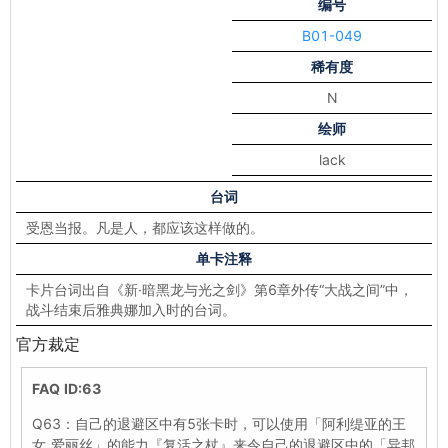
编号
B01-049
稀有度
N
绘师
lack
台词
受恩当报。凡是人，都应该这样做的。
单卡注释
卡片台词出自《新·暗黑龙与光之剑》第6章外传“大战之间”中，
战斗结束后雅典娜加入时的台词。
官方裁定
FAQ ID:63
Q63：自己的退避区中有5张卡时，可以使用「阿利缇亚的王
女 爱丽丝」的能力『复活之杖』来令自己的退避区中的「异邦