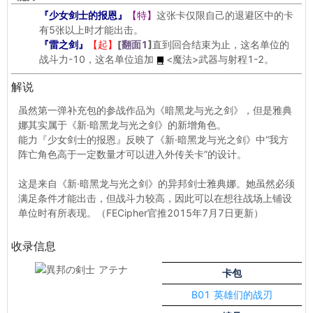
『少女剑士的报恩』
【特】
这张卡仅限自己的退避区中的卡
有5张以上时才能出击。
『雷之剑』
【起】
[
翻面1
]
直到回合结束为止，这名单位的
战斗力-10，这名单位追加
<魔法>
武器与射程1-2。
解说
虽然第一弹补充包的参战作品为《暗黑龙与光之剑》，但是雅典
娜其实属于《新·暗黑龙与光之剑》的新增角色。
能力『少女剑士的报恩』反映了《新·暗黑龙与光之剑》中“我方
阵亡角色高于一定数量才可以进入外传关卡”的设计。
这是来自《新·暗黑龙与光之剑》的异邦剑士雅典娜。她虽然必须
满足条件才能出击，但战斗力较高，因此可以在想往战场上铺设
单位时有所表现。（FECipher官推2015年7月7日更新）
收录信息
卡包
B01 英雄们的战刃