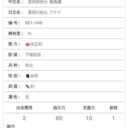
中文名：
异邦的剑士 雅典娜
日文名：
異邦の剣士 アテナ
编 号：
B01-049
稀有度：
N
势 力：
光之剑
阶 级：
下级职业
兵 种：
剑士
性 别：
女性
武 器：
剑
属 性：
无
出击
费用
战斗力
支援力
射程
2
60
10
1
能力