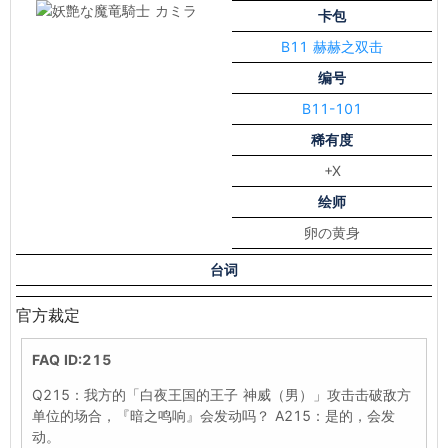
卡包
B11 赫赫之双击
编号
B11-101
稀有度
+X
绘师
卵の黄身
台词
官方裁定
FAQ ID:215
Q215：我方的「白夜王国的王子 神威（男）」攻击击破敌方
单位的场合，『暗之鸣响』会发动吗？ A215：是的，会发
动。