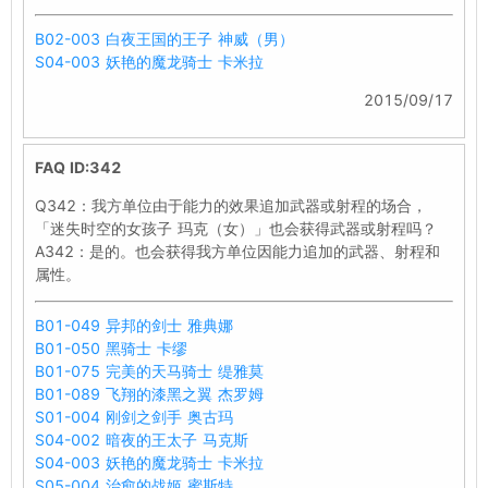
B02-003 白夜王国的王子 神威（男）
S04-003 妖艳的魔龙骑士 卡米拉
2015/09/17
FAQ ID:342
Q342：我方单位由于能力的效果追加武器或射程的场合，
「迷失时空的女孩子 玛克（女）」也会获得武器或射程吗？
A342：是的。也会获得我方单位因能力追加的武器、射程和
属性。
B01-049 异邦的剑士 雅典娜
B01-050 黑骑士 卡缪
B01-075 完美的天马骑士 缇雅莫
B01-089 飞翔的漆黑之翼 杰罗姆
S01-004 刚剑之剑手 奥古玛
S04-002 暗夜的王太子 马克斯
S04-003 妖艳的魔龙骑士 卡米拉
S05-004 治愈的战姬 蜜斯特