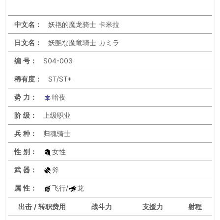
中文名：
妖艳的魔龙骑士 卡米拉
日文名：
妖艶な魔竜騎士 カミラ
编 号：
S04-003
稀有度：
ST/ST+
势 力：
暗夜
阶 级：
上级职业
兵 种：
归魂骑士
性 别：
女性
武 器：
斧
属 性：
飞行/
龙
出击 / 转职费用
战斗力
支援力
射程