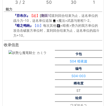
3 / 2
50
30
1
能力
『芬布尔』
【起】
[
翻面1
]
直到回合结束为止，这名单位的
战斗力-10，这名单位追加
<魔法>
武器与射程1-2。
『暗之鸣响』
【自】
每次其他
<暗夜>
势力的我方单位的
攻击击破敌方单位时，直到回合结束为止，这名单位的战斗
力+10。
收录信息
卡包
S04 暗夜篇
编号
S04-003
稀有度
ST
绘师
ワダサチコ