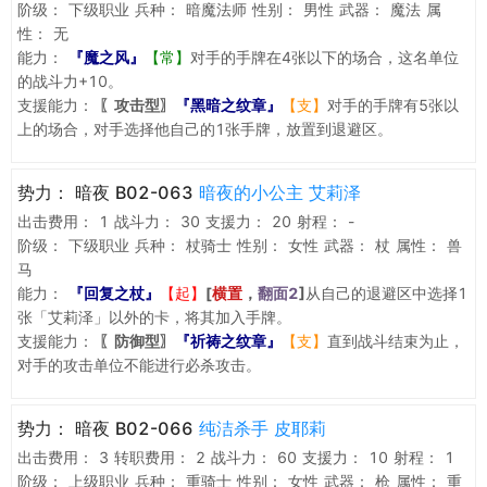
阶级：
下级职业
兵种：
暗魔法师
性别：
男性
武器：
魔法
属
性：
无
能力：
『魔之风』
【常】
对手的手牌在4张以下的场合，这名单位
的战斗力+10。
支援能力：
〖攻击型〗
『黑暗之纹章』
【支】
对手的手牌有5张以
上的场合，对手选择他自己的1张手牌，放置到退避区。
势力：
暗夜 B02-063
暗夜的小公主 艾莉泽
出击费用：
1
战斗力：
30
支援力：
20
射程：
-
阶级：
下级职业
兵种：
杖骑士
性别：
女性
武器：
杖
属性：
兽
马
能力：
『回复之杖』
【起】
[
横置
，
翻面2
]
从自己的退避区中选择1
张「艾莉泽」以外的卡，将其加入手牌。
支援能力：
〖防御型〗
『祈祷之纹章』
【支】
直到战斗结束为止，
对手的攻击单位不能进行必杀攻击。
势力：
暗夜 B02-066
纯洁杀手 皮耶莉
出击费用：
3
转职费用：
2
战斗力：
60
支援力：
10
射程：
1
阶级：
上级职业
兵种：
重骑士
性别：
女性
武器：
枪
属性：
重