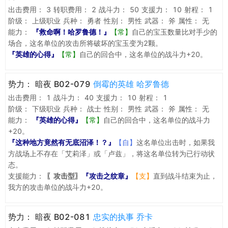
出击费用：
3
转职费用：
2
战斗力：
50
支援力：
10
射程：
1
阶级：
上级职业
兵种：
勇者
性别：
男性
武器：
斧
属性：
无
能力：
『救命啊！哈罗鲁德！』
【常】
自己的宝玉数量比对手少的
场合，这名单位的攻击所将破坏的宝玉变为2颗。
『英雄的心得』
【常】
自己的回合中，这名单位的战斗力+20。
势力：
暗夜 B02-079
倒霉的英雄 哈罗鲁德
出击费用：
1
战斗力：
40
支援力：
10
射程：
1
阶级：
下级职业
兵种：
战士
性别：
男性
武器：
斧
属性：
无
能力：
『英雄的心得』
【常】
自己的回合中，这名单位的战斗力
+20。
『这种地方竟然有无底沼泽！？』
【自】
这名单位出击时，如果我
方战场上不存在「艾莉泽」或「卢兹」，将这名单位转为已行动状
态。
支援能力：
〖攻击型〗
『攻击之纹章』
【支】
直到战斗结束为止，
我方的攻击单位的战斗力+20。
势力：
暗夜 B02-081
忠实的执事 乔卡