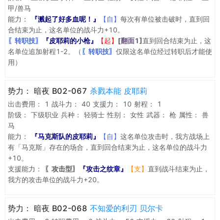
甲/兽马
能力：
『溅起了好多血呢！』
【自】
每次有单位被击破时，直到回
合结束为止，这名单位的战斗力+10。
〖转职技〗
『皮耶莉的小枪』
【起】
[
翻面1
]
直到回合结束为止，这
名单位追加射程1-2。（
〖转职技〗
仅限这名单位经过转职后才能使
用）
势力：
暗夜 B02-067
杀戮本能 皮耶莉
出击费用：
1
战斗力：
40
支援力：
10
射程：
1
阶级：
下级职业
兵种：
轻骑士
性别：
女性
武器：
枪
属性：
兽
马
能力：
『马克斯队的皮耶莉』
【自】
这名单位攻击时，我方战场上
有「马克斯」存在的场合，直到回合结束为止，这名单位的战斗力
+10。
支援能力：
〖攻击型〗
『攻击之纹章』
【支】
直到战斗结束为止，
我方的攻击单位的战斗力+20。
势力：
暗夜 B02-068
不知爱的利刃 贝尔卡