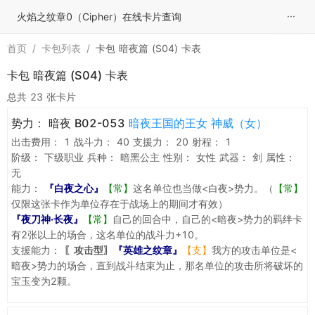
···
火焰之纹章0（Cipher）在线卡片查询
首页
/
卡包列表
/
卡包 暗夜篇 (S04) 卡表
卡包 暗夜篇 (S04) 卡表
总共 23 张卡片
势力：
暗夜 B02-053
暗夜王国的王女 神威（女）
出击费用：
1
战斗力：
40
支援力：
20
射程：
1
阶级：
下级职业
兵种：
暗黑公主
性别：
女性
武器：
剑
属性：
无
能力：
『白夜之心』
【常】
这名单位也当做<白夜>势力。（
【常】
仅限这张卡作为单位存在于战场上的期间才有效）
『夜刀神·长夜』
【常】
自己的回合中，自己的<暗夜>势力的羁绊卡
有2张以上的场合，这名单位的战斗力+10。
支援能力：
〖攻击型〗
『英雄之纹章』
【支】
我方的攻击单位是<
暗夜>势力的场合，直到战斗结束为止，那名单位的攻击所将破坏的
宝玉变为2颗。