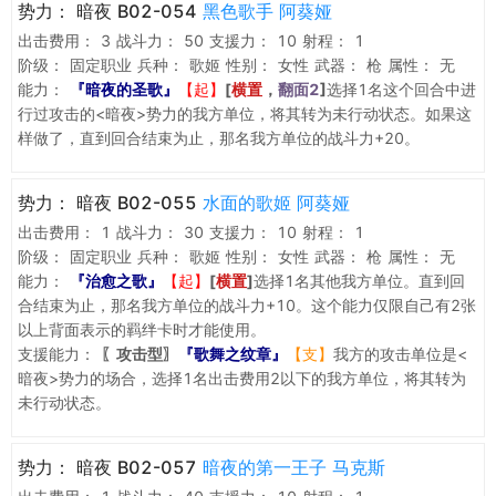
势力：
暗夜 B02-054
黑色歌手 阿葵娅
出击费用：
3
战斗力：
50
支援力：
10
射程：
1
阶级：
固定职业
兵种：
歌姬
性别：
女性
武器：
枪
属性：
无
能力：
『暗夜的圣歌』
【起】
[
横置
，
翻面2
]
选择1名这个回合中进
行过攻击的<暗夜>势力的我方单位，将其转为未行动状态。如果这
样做了，直到回合结束为止，那名我方单位的战斗力+20。
势力：
暗夜 B02-055
水面的歌姬 阿葵娅
出击费用：
1
战斗力：
30
支援力：
10
射程：
1
阶级：
固定职业
兵种：
歌姬
性别：
女性
武器：
枪
属性：
无
能力：
『治愈之歌』
【起】
[
横置
]
选择1名其他我方单位。直到回
合结束为止，那名我方单位的战斗力+10。这个能力仅限自己有2张
以上背面表示的羁绊卡时才能使用。
支援能力：
〖攻击型〗
『歌舞之纹章』
【支】
我方的攻击单位是<
暗夜>势力的场合，选择1名出击费用2以下的我方单位，将其转为
未行动状态。
势力：
暗夜 B02-057
暗夜的第一王子 马克斯