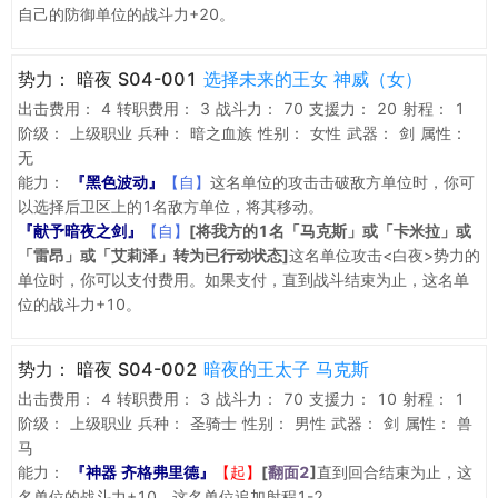
自己的防御单位的战斗力+20。
势力：
暗夜 S04-001
选择未来的王女 神威（女）
出击费用：
4
转职费用：
3
战斗力：
70
支援力：
20
射程：
1
阶级：
上级职业
兵种：
暗之血族
性别：
女性
武器：
剑
属性：
无
能力：
『黑色波动』
【自】
这名单位的攻击击破敌方单位时，你可
以选择后卫区上的1名敌方单位，将其移动。
『献予暗夜之剑』
【自】
[将我方的1名「马克斯」或「卡米拉」或
「雷昂」或「艾莉泽」转为已行动状态]
这名单位攻击<白夜>势力的
单位时，你可以支付费用。如果支付，直到战斗结束为止，这名单
位的战斗力+10。
势力：
暗夜 S04-002
暗夜的王太子 马克斯
出击费用：
4
转职费用：
3
战斗力：
70
支援力：
10
射程：
1
阶级：
上级职业
兵种：
圣骑士
性别：
男性
武器：
剑
属性：
兽
马
能力：
『神器 齐格弗里德』
【起】
[
翻面2
]
直到回合结束为止，这
名单位的战斗力+10，这名单位追加射程1-2。