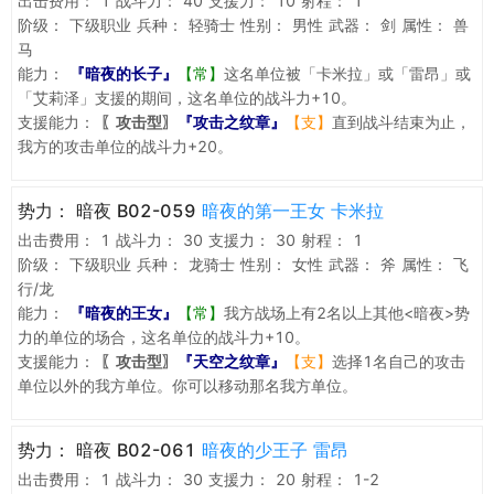
出击费用：
1
战斗力：
40
支援力：
10
射程：
1
阶级：
下级职业
兵种：
轻骑士
性别：
男性
武器：
剑
属性：
兽
马
能力：
『暗夜的长子』
【常】
这名单位被「卡米拉」或「雷昂」或
「艾莉泽」支援的期间，这名单位的战斗力+10。
支援能力：
〖攻击型〗
『攻击之纹章』
【支】
直到战斗结束为止，
我方的攻击单位的战斗力+20。
势力：
暗夜 B02-059
暗夜的第一王女 卡米拉
出击费用：
1
战斗力：
30
支援力：
30
射程：
1
阶级：
下级职业
兵种：
龙骑士
性别：
女性
武器：
斧
属性：
飞
行/龙
能力：
『暗夜的王女』
【常】
我方战场上有2名以上其他<暗夜>势
力的单位的场合，这名单位的战斗力+10。
支援能力：
〖攻击型〗
『天空之纹章』
【支】
选择1名自己的攻击
单位以外的我方单位。你可以移动那名我方单位。
势力：
暗夜 B02-061
暗夜的少王子 雷昂
出击费用：
1
战斗力：
30
支援力：
20
射程：
1-2