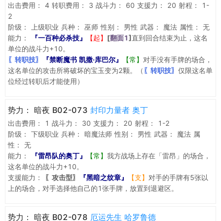
出击费用：
4
转职费用：
3
战斗力：
60
支援力：
20
射程：
1-
2
阶级：
上级职业
兵种：
巫师
性别：
男性
武器：
魔法
属性：
无
能力：
『一百种必杀技』
【起】
[
翻面1
]
直到回合结束为止，这名
单位的战斗力+10。
〖转职技〗
『禁断魔书 凯撒·库巴尔』
【常】
对手没有手牌的场合，
这名单位的攻击所将破坏的宝玉变为2颗。（
〖转职技〗
仅限这名单
位经过转职后才能使用）
势力：
暗夜 B02-073
封印力量者 奥丁
出击费用：
1
战斗力：
30
支援力：
20
射程：
1-2
阶级：
下级职业
兵种：
暗魔法师
性别：
男性
武器：
魔法
属
性：
无
能力：
『雷昂队的奥丁』
【常】
我方战场上存在「雷昂」的场合，
这名单位的战斗力+10。
支援能力：
〖攻击型〗
『黑暗之纹章』
【支】
对手的手牌有5张以
上的场合，对手选择他自己的1张手牌，放置到退避区。
势力：
暗夜 B02-078
厄运先生 哈罗鲁德