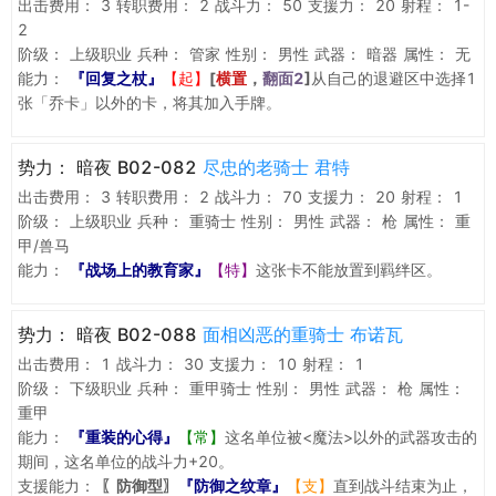
出击费用：
3
转职费用：
2
战斗力：
50
支援力：
20
射程：
1-
2
阶级：
上级职业
兵种：
管家
性别：
男性
武器：
暗器
属性：
无
能力：
『回复之杖』
【起】
[
横置
，
翻面2
]
从自己的退避区中选择1
张「乔卡」以外的卡，将其加入手牌。
势力：
暗夜 B02-082
尽忠的老骑士 君特
出击费用：
3
转职费用：
2
战斗力：
70
支援力：
20
射程：
1
阶级：
上级职业
兵种：
重骑士
性别：
男性
武器：
枪
属性：
重
甲/兽马
能力：
『战场上的教育家』
【特】
这张卡不能放置到羁绊区。
势力：
暗夜 B02-088
面相凶恶的重骑士 布诺瓦
出击费用：
1
战斗力：
30
支援力：
10
射程：
1
阶级：
下级职业
兵种：
重甲骑士
性别：
男性
武器：
枪
属性：
重甲
能力：
『重装的心得』
【常】
这名单位被<魔法>以外的武器攻击的
期间，这名单位的战斗力+20。
支援能力：
〖防御型〗
『防御之纹章』
【支】
直到战斗结束为止，