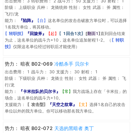
出击费用：
3
转职费用：
2
战斗力：
50
支援力：
30
射程：
1
阶级：
上级职业
兵种：
龙骑统帅
性别：
女性
武器：
斧
属性：
飞行/龙
能力：
『陷阵』
【自】
这名单位的攻击击破敌方单位时，可以选择
1名我方单位，将其移动。
〖转职技〗
『回旋斧』
【起】
〖1回合1次〗
[
翻面1
]
直到回合结束
为止，这名单位的战斗力+10，这名单位追加射程1-2。（
〖转职
技〗
仅限这名单位经过转职后才能使用）
势力：
暗夜 B02-069
冷酷杀手 贝尔卡
出击费用：
1
战斗力：
30
支援力：
30
射程：
1
阶级：
下级职业
兵种：
龙骑士
性别：
女性
武器：
斧
属性：
飞
行/龙
能力：
『卡米拉队的贝尔卡』
【常】
我方战场上存在「卡米拉」的
场合，这名单位的战斗力+10。
支援能力：
〖攻击型〗
『天空之纹章』
【支】
选择1名自己的攻击
单位以外的我方单位。你可以移动那名我方单位。
势力：
暗夜 B02-072
天选的黑暗者 奥丁