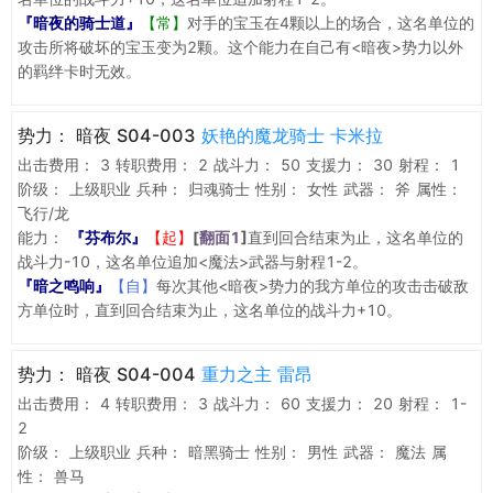
『暗夜的骑士道』
【常】
对手的宝玉在4颗以上的场合，这名单位的
攻击所将破坏的宝玉变为2颗。这个能力在自己有<暗夜>势力以外
的羁绊卡时无效。
势力：
暗夜 S04-003
妖艳的魔龙骑士 卡米拉
出击费用：
3
转职费用：
2
战斗力：
50
支援力：
30
射程：
1
阶级：
上级职业
兵种：
归魂骑士
性别：
女性
武器：
斧
属性：
飞行/龙
能力：
『芬布尔』
【起】
[
翻面1
]
直到回合结束为止，这名单位的
战斗力-10，这名单位追加<魔法>武器与射程1-2。
『暗之鸣响』
【自】
每次其他<暗夜>势力的我方单位的攻击击破敌
方单位时，直到回合结束为止，这名单位的战斗力+10。
势力：
暗夜 S04-004
重力之主 雷昂
出击费用：
4
转职费用：
3
战斗力：
60
支援力：
20
射程：
1-
2
阶级：
上级职业
兵种：
暗黑骑士
性别：
男性
武器：
魔法
属
性：
兽马