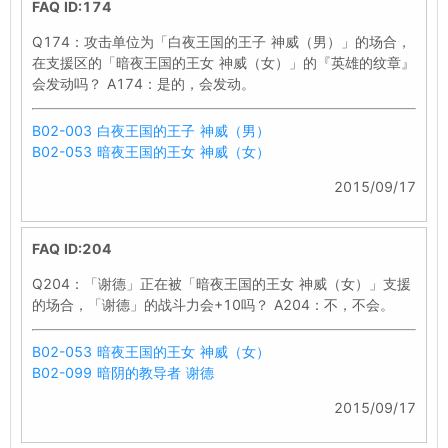
FAQ ID:174
Q174：攻击单位为「白夜王国的王子 神威（男）」的场合，
在支援区的「暗夜王国的王女 神威（女）」的『英雄的纹章』
会发动吗？ A174：是的，会发动。
B02-003 白夜王国的王子 神威（男）
B02-053 暗夜王国的王女 神威（女）
2015/09/17
FAQ ID:204
Q204：「谢德」正在被「暗夜王国的王女 神威（女）」支援
的场合，「谢德」的战斗力会+10吗？ A204：不，不会。
B02-053 暗夜王国的王女 神威（女）
B02-099 暗阴的教导者 谢德
2015/09/17