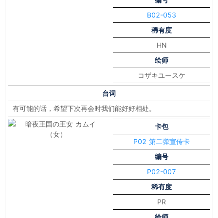
B02-053
稀有度
HN
绘师
コザキユースケ
台词
有可能的话，希望下次再会时我们能好好相处。
卡包
P02 第二弹宣传卡
编号
P02-007
稀有度
PR
绘师