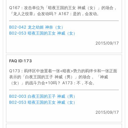
Q167：攻击单位为「暗夜王国的王女 神威（女）」的场合，
『龙人之纹章』会发动吗？ A167：是的，会发动。
B02-042 龙之幼姬 神奈（女）
B02-053 暗夜王国的王女 神威（女）
2015/09/17
FAQ ID:173
Q173：羁绊区中放置着一张<暗夜>势力的羁绊卡和一张正面
表示的「白夜王国的王子 神威（男）」的场合， 「神威
（女）」的战斗力会+10吗？ A173：不，不会。
B02-003 白夜王国的王子 神威（男）
B02-053 暗夜王国的王女 神威（女）
2015/09/17