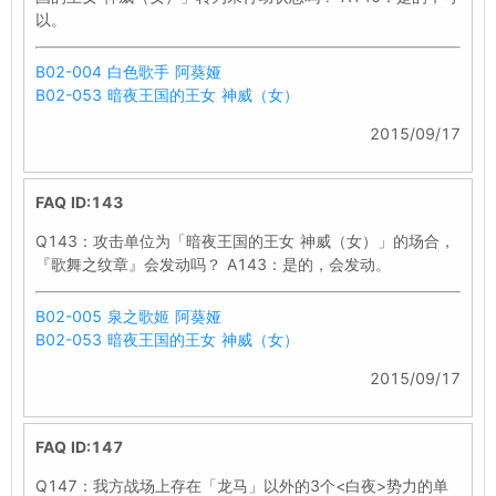
以。
B02-004 白色歌手 阿葵娅
B02-053 暗夜王国的王女 神威（女）
2015/09/17
FAQ ID:143
Q143：攻击单位为「暗夜王国的王女 神威（女）」的场合，
『歌舞之纹章』会发动吗？ A143：是的，会发动。
B02-005 泉之歌姬 阿葵娅
B02-053 暗夜王国的王女 神威（女）
2015/09/17
FAQ ID:147
Q147：我方战场上存在「龙马」以外的3个<白夜>势力的单