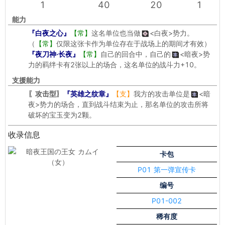
1
40
20
1
能力
『白夜之心』
【常】
这名单位也当做
<白夜>
势力。
（
【常】
仅限这张卡作为单位存在于战场上的期间才有效）
『夜刀神·长夜』
【常】
自己的回合中，自己的
<暗夜>
势
力的羁绊卡有2张以上的场合，这名单位的战斗力+10。
支援能力
〖攻击型〗
『英雄之纹章』
【支】
我方的攻击单位是
<暗
夜>
势力的场合，直到战斗结束为止，那名单位的攻击所将
破坏的宝玉变为2颗。
收录信息
卡包
P01 第一弹宣传卡
编号
P01-002
稀有度