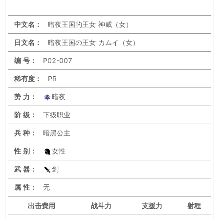
中文名：
暗夜王国的王女 神威（女）
日文名：
暗夜王国の王女 カムイ（女）
编 号：
P02-007
稀有度：
PR
势 力：
暗夜
阶 级：
下级职业
兵 种：
暗黑公主
性 别：
女性
武 器：
剑
属 性：
无
出击
费用
战斗力
支援力
射程