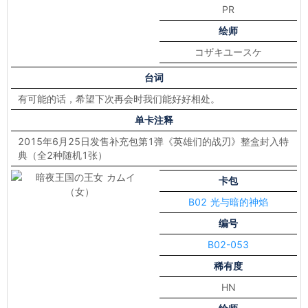
PR
绘师
コザキユースケ
台词
有可能的话，希望下次再会时我们能好好相处。
单卡注释
2015年6月25日发售补充包第1弹《英雄们的战刃》整盒封入特
典（全2种随机1张）
卡包
B02 光与暗的神焰
编号
B02-053
稀有度
HN