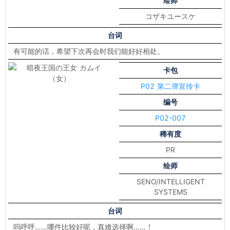
绘师
コザキユースケ
台词
有可能的话，希望下次再会时我们能好好相处。
卡包
P02 第二弹宣传卡
编号
P02-007
稀有度
PR
绘师
SENO/INTELLIGENT
SYSTEMS
台词
呜呼呼……哪件比较好呢，真难选择啊……！