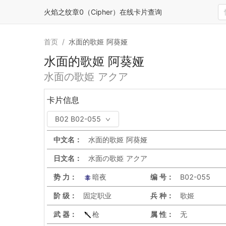
火焰之纹章0（Cipher）在线卡片查询
首页
/
水面的歌姬 阿葵娅
水面的歌姬 阿葵娅
水面の歌姫 アクア
卡片信息
B02 B02-055
中文名：
水面的歌姬 阿葵娅
日文名：
水面の歌姫 アクア
势 力：
暗夜
编 号：
B02-055
阶 级：
固定职业
兵 种：
歌姬
武 器：
枪
属 性：
无