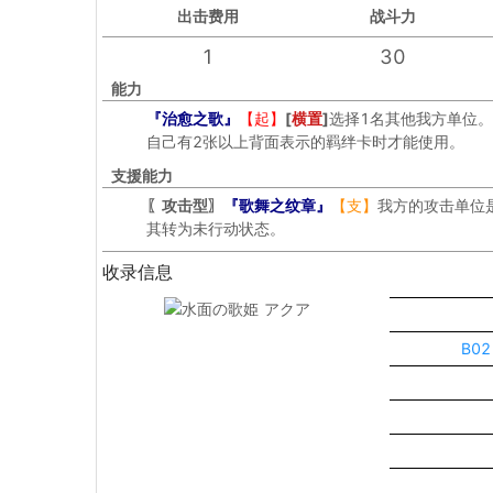
出击
费用
战斗力
1
30
能力
『治愈之歌』
【起】
[
横置
]
选择1名其他我方单位。
自己有2张以上背面表示的羁绊卡时才能使用。
支援能力
〖攻击型〗
『歌舞之纹章』
【支】
我方的攻击单位
其转为未行动状态。
收录信息
B0