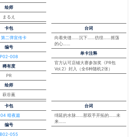
绘师
まるえ
卡包
台词
2 第二弹宣传卡
向着夹缝……沉下……彷徨……摇荡
的心……
编号
单卡注释
P02-008
官方认可店铺大赛参加奖《PR包
稀有度
Vol.2》封入（全6种随机2张）
PR
绘师
萩谷薫
卡包
台词
S04 暗夜篇
绵延的水脉……那双手开拓的……未
来……
编号
B02-055