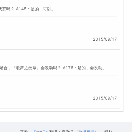
态吗？ A145：是的，可以。
2015/09/17
场合，『歌舞之纹章』会发动吗？ A176：是的，会发动。
2015/09/17
开发：
SmdCn
翻译：夏澈丹（
微博反馈
） 、科林