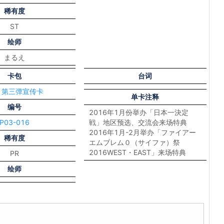
稀有度
ST
绘师
まるえ
卡包
台词
3 第三弹宣传卡
单卡注释
编号
2016年1月份举办「日本一決定
P03-016
戦」地区预选、交流会来场特典
2016年1月-2月举办「ファイアー
稀有度
エムブレム０（サイファ）祭
2016WEST・EAST」来场特典
PR
绘师