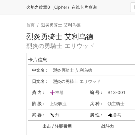
火焰之纹章0（Cipher）在线卡片查询
首页
/
烈炎勇骑士 艾利乌德
烈炎勇骑士 艾利乌德
烈炎の勇騎士 エリウッド
卡片信息
中文名：
烈炎勇骑士 艾利乌德
日文名：
烈炎の勇騎士 エリウッド
势 力：
神器
编 号：
B13-001
阶 级：
上级职业
兵 种：
领主骑士
武 器：
剑
属 性：
兽马
出击 / 转职费用
战斗力