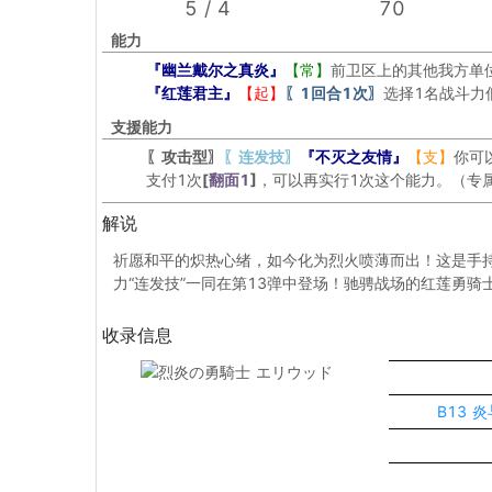
5 / 4
70
能力
『幽兰戴尔之真炎』
【常】
前卫区上的其他我方单位
『红莲君主』
【起】
〖1回合1次〗
选择1名战斗力
支援能力
〖攻击型〗
〖连发技〗
『不灭之友情』
【支】
你可
支付1次
[
翻面1
]
，可以再实行1次这个能力。（专
解说
祈愿和平的炽热心绪，如今化为烈火喷薄而出！这是手
力“连发技”一同在第13弹中登场！驰骋战场的红莲勇骑士…
收录信息
B13 