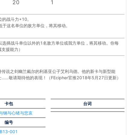
20
1
的战斗力+10。
低于这名单位的敌方单位，将其移动。
以选择战斗单位以外的1名敌方单位或我方单位，将其移动。你每
属支援能力）
持传说之剑幽兰戴尔的利基亚公子艾利乌德。他的新卡与新型能
…敬请期待他的表现！（FEcipher官推2018年5月27日更新）
卡包
台词
炎与钢与心绪与悲哀
编号
B13-001