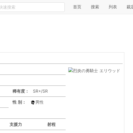
首页
搜索
列表
裁
稀有度：
SR+/SR
性 别：
男性
支援力
射程