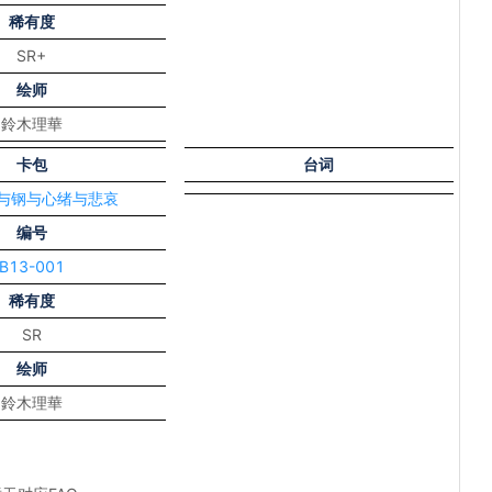
稀有度
SR+
绘师
鈴木理華
卡包
台词
炎与钢与心绪与悲哀
编号
B13-001
稀有度
SR
绘师
鈴木理華