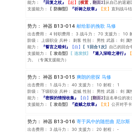
能力：
『回复之杖』
【起】
[
横置
，
翻面2
]
从自己的退避
支援能力：
〖防御型〗
『祈祷之纹章』
【支】
直到战斗结
势力：
神器 B13-014
献给影的挽歌 马修
出击费用：
4
转职费用：
3
战斗力：
70
支援力：
10
阶级：
上级职业
兵种：
刺客
性别：
男性
武器：
剑
属
能力：
『誓言之暗剑』
【自】
〖1回合1次〗
自己的回合
支援能力：
〖攻击型〗
〖连发技〗
『遁入深暗之潜行』
【
力。（专属支援能力）
势力：
神器 B13-015
爽朗的密探 马修
出击费用：
1
战斗力：
40
支援力：
10
射程：
1
阶级：
下级职业
兵种：
盗贼
性别：
男性
武器：
剑
属
能力：
『密探的情报收集』
【自】
[
翻面2
]
这名单位的攻
支援能力：
〖攻击型〗
『盗贼之纹章』
【支】
公开对手卡
势力：
神器 B13-016
寄于风中的随想曲 尼尔斯
出击费用：
3
战斗力：
30
支援力：
20
射程：
-