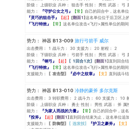
阶级：
上级职业
兵种：
狙击手
性别：
男性
武器：
弓
能力：
『守护公女之弓』
【常】
自己的回合中，这名单位
『灵巧的狙击手』
【起】
[
翻面1
]
这名单位位于后卫区上
『飞行特效』
【常】
这名单位攻击<飞行>属性单位的期间
势力：
神器 B13-009
旅行弓箭手 威尔
出击费用：
1
战斗力：
30
支援力：
20
射程：
2
阶级：
下级职业
兵种：
弓箭手
性别：
男性
武器：
弓
能力：
『钢弓』
【起】
〖1回合1次〗
[
翻面1
]
直到回合结
『飞行特效』
【常】
这名单位攻击<飞行>属性单位的期间
支援能力：
〖攻击型〗
『必中之纹章』
【支】
直到战斗结
势力：
神器 B13-010
冷静的豪斧 多尔克斯
出击费用：
3
转职费用：
2
战斗力：
60
支援力：
10
阶级：
上级职业
兵种：
勇士
性别：
男性
武器：
斧
属
能力：
『为家人而战的力量』
【常】
自己的回合中，这名
『投斧』
【起】
[
翻面1
]
直到回合结束为止，这名单位追加
支援能力：
〖防御型〗
〖连发技〗
『护卫之豪斧』
【支】