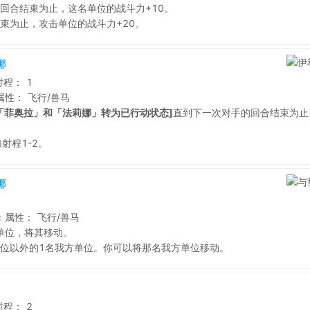
回合结束为止，这名单位的战斗力+10。
束为止，攻击单位的战斗力+20。
娜
射程：
1
属性：
飞行/兽马
「菲奥拉」和「法莉娜」转为已行动状态]
直到下一次对手的回合结束为止
射程1-2。
娜
枪
属性：
飞行/兽马
单位，将其移动。
位以外的1名我方单位。你可以将那名我方单位移动。
射程：
2