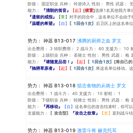
阶级：
固定职业
兵种：
吟游诗人
性别：
男性
武器：
能力：
『清朗的笛音』
【起】
[
横置
]
选择1名其他我方单
『遗留的戒指』
【常】
对手的回合中，这名单位不会由于
『温暖的希望』
【自】
〖1回合1次〗
后卫区上的这名单
势力：
神器 B13-017
沸腾的厨师之血 罗文
出击费用：
3
转职费用：
2
战斗力：
60
支援力：
10
阶级：
上级职业
兵种：
圣骑士
性别：
男性
武器：
枪
能力：
『请随意品尝！』
【起】
〖1回合1次〗
[将自己的
『驰骋草原者』
【起】
〖1回合1次〗
将这名单位移动。
势力：
神器 B13-018
惦念食物的从骑士 罗文
出击费用：
1
战斗力：
40
支援力：
10
射程：
1
阶级：
下级职业
兵种：
轻骑士
性别：
男性
武器：
枪
能力：
『再移动』
【自】
这名单位的攻击结束时，你可以
支援能力：
〖攻击型〗
『攻击之纹章』
【支】
直到战斗结
势力：
神器 B13-019
激雷斗将 赫克托耳