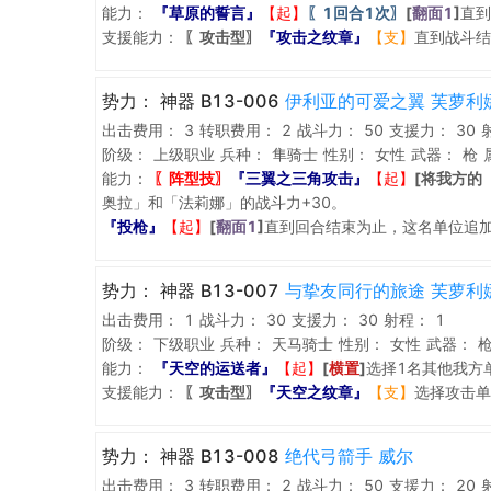
能力：
『草原的誓言』
【起】
〖1回合1次〗
[
翻面1
]
直到
支援能力：
〖攻击型〗
『攻击之纹章』
【支】
直到战斗结
势力：
神器 B13-006
伊利亚的可爱之翼 芙萝利
出击费用：
3
转职费用：
2
战斗力：
50
支援力：
30
阶级：
上级职业
兵种：
隼骑士
性别：
女性
武器：
枪
能力：
〖阵型技〗
『三翼之三角攻击』
【起】
[将我方的
奥拉」和「法莉娜」的战斗力+30。
『投枪』
【起】
[
翻面1
]
直到回合结束为止，这名单位追加
势力：
神器 B13-007
与挚友同行的旅途 芙萝利
出击费用：
1
战斗力：
30
支援力：
30
射程：
1
阶级：
下级职业
兵种：
天马骑士
性别：
女性
武器：
能力：
『天空的运送者』
【起】
[
横置
]
选择1名其他我方
支援能力：
〖攻击型〗
『天空之纹章』
【支】
选择攻击单
势力：
神器 B13-008
绝代弓箭手 威尔
出击费用：
3
转职费用：
2
战斗力：
50
支援力：
20