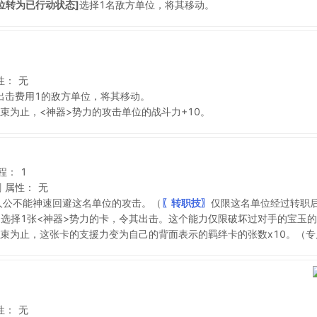
位转为已行动状态]
选择1名敌方单位，将其移动。
性：
无
出击费用1的敌方单位，将其移动。
束为止，<神器>势力的攻击单位的战斗力+10。
程：
1
剑
属性：
无
人公不能神速回避这名单位的攻击。（
〖转职技〗
仅限这名单位经过转职
选择1张<神器>势力的卡，令其出击。这个能力仅限破坏过对手的宝玉
束为止，这张卡的支援力变为自己的背面表示的羁绊卡的张数x10。（
性：
无