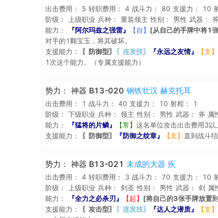
出击费用：
5
转职费用：
4
战斗力：
80
支援力：
10
阶级：
上级职业
兵种：
重装领主
性别：
男性
武器：
能力：
『阿尔玛兹之强雷』
【自】
[从自己的手牌中将1
对手的1颗宝玉，将其破坏。
支援能力：
〖防御型〗
〖连发技〗
『永远之友情』
【支】
1次这个能力。（专属支援能力）
势力：
神器 B13-020
钢铁壮汉 赫克托耳
出击费用：
1
战斗力：
40
支援力：
10
射程：
1
阶级：
下级职业
兵种：
领主
性别：
男性
武器：
斧
属
能力：
『猛将的片鳞』
【常】
这名单位攻击出击费用3以
支援能力：
〖防御型〗
『防御之纹章』
【支】
直到战斗结
势力：
神器 B13-021
未成的大器 疾
出击费用：
4
转职费用：
3
战斗力：
70
支援力：
10
阶级：
上级职业
兵种：
剑圣
性别：
男性
武器：
剑
属
能力：
『全力之必杀刃』
【起】
[将自己的3张手牌放置到
支援能力：
〖攻击型〗
〖连发技〗
『达人之潜质』
【支】