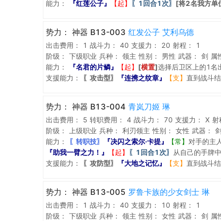
能力：
『红莲公子』
【起】
〖1回合1次〗
[将2名我方单
势力：
神器 B13-003
红发公子 艾利乌德
出击费用：
1
战斗力：
40
支援力：
20
射程：
1
阶级：
下级职业
兵种：
领主
性别：
男性
武器：
剑
属
能力：
『名君的片鳞』
【起】
[
横置
]
选择后卫区上的1名
支援能力：
〖攻击型〗
『连携之纹章』
【支】
直到战斗结
势力：
神器 B13-004
青岚刀姬 琳
出击费用：
5
转职费用：
4
战斗力：
70
支援力：
X
射
阶级：
上级职业
兵种：
利刃领主
性别：
女性
武器：
能力：
〖转职技〗
『决闪之索尔·卡提』
【常】
对手的主
『助我一臂之力！』
【起】
〖1回合1次〗
从自己的手牌中
支援能力：
〖攻防型〗
『大地之记忆』
【支】
直到战斗结
势力：
神器 B13-005
罗鲁卡族的少女剑士 琳
出击费用：
1
战斗力：
40
支援力：
10
射程：
1
阶级：
下级职业
兵种：
领主
性别：
女性
武器：
剑
属