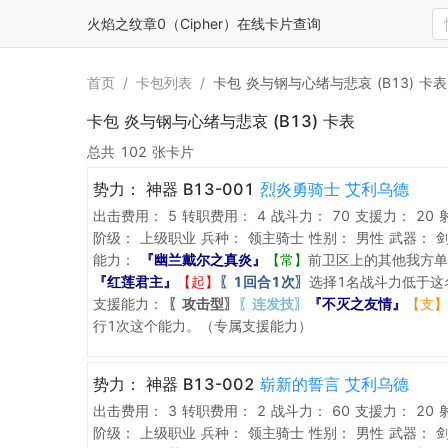
火焰之纹章0（Cipher）在线卡片查询
首页
/
卡包列表
/
卡包 炎与钢与心绪与悲哀 (B13) 卡表
卡包 炎与钢与心绪与悲哀 (B13) 卡表
总共 102 张卡片
势力：
神器 B13-001
烈炎勇骑士 艾利乌德
出击费用：
5
转职费用：
4
战斗力：
70
支援力：
20
阶级：
上级职业
兵种：
领主骑士
性别：
男性
武器：
能力：
『幽兰戴尔之真炎』
【常】
前卫区上的其他我方单
『红莲君主』
【起】
〖1回合1次〗
选择1名战斗力低于这
支援能力：
〖攻击型〗
〖连发技〗
『不灭之友情』
【支】
行1次这个能力。（专属支援能力）
势力：
神器 B13-002
崭新的誓言 艾利乌德
出击费用：
3
转职费用：
2
战斗力：
60
支援力：
20
阶级：
上级职业
兵种：
领主骑士
性别：
男性
武器：