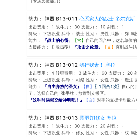
（专属支援能力）
势力：
神器 B13-011
心系家人的战士 多尔克斯
出击费用：
1
战斗力：
30
支援力：
10
射程：
1
阶级：
下级职业
兵种：
战士
性别：
男性
武器：
斧
属
能力：
『战士的心得』
【常】
自己的回合中，这名单位的
支援能力：
〖攻击型〗
『攻击之纹章』
【支】
直到战斗结
势力：
神器 B13-012
我行我素！ 塞拉
出击费用：
4
转职费用：
3
战斗力：
60
支援力：
20
阶级：
上级职业
兵种：
司祭
性别：
女性
武器：
魔法
能力：
『自由奔放的圣女』
【自】
〖1回合1次〗
自己的
了，选择自己的1张手牌，放置到支援区。
『这种时候就交给神明吧！』
【自】
对手的支援卡对敌方
势力：
神器 B13-013
柔弱(?)修女 塞拉
出击费用：
1
战斗力：
30
支援力：
20
射程：
-
阶级：
下级职业
兵种：
修女
性别：
女性
武器：
杖
属