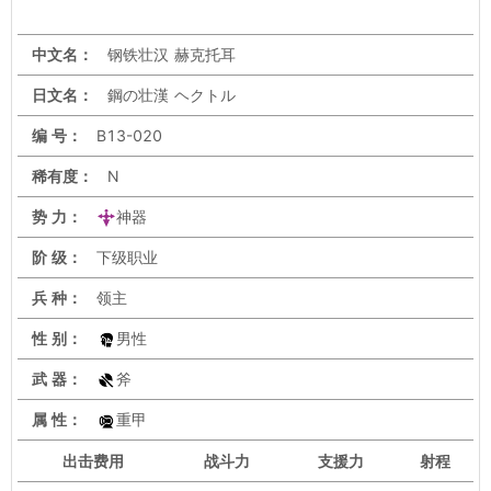
中文名：
钢铁壮汉 赫克托耳
日文名：
鋼の壮漢 ヘクトル
编 号：
B13-020
稀有度：
N
势 力：
神器
阶 级：
下级职业
兵 种：
领主
性 别：
男性
武 器：
斧
属 性：
重甲
出击
费用
战斗力
支援力
射程