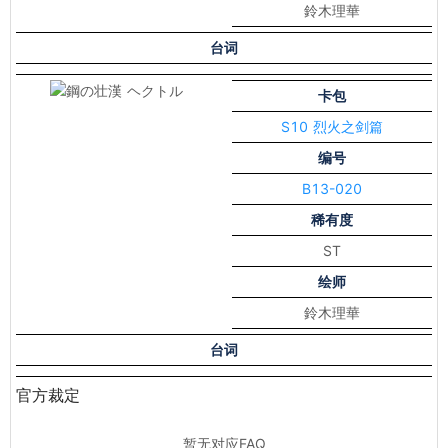
鈴木理華
台词
卡包
S10 烈火之剑篇
编号
B13-020
稀有度
ST
绘师
鈴木理華
台词
官方裁定
暂无对应FAQ