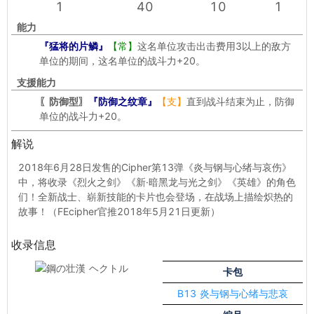
1
40
10
1
能力
『猛将的片鳞』
【常】
这名单位攻击出击费用3以上的敌方
单位的期间，这名单位的战斗力+20。
支援能力
〖防御型〗
『防御之纹章』
【支】
直到战斗结束为止，防御
单位的战斗力+20。
解说
2018年6月28日发售的Cipher第13弹《炎与钢与心绪与哀伤》
中，将收录《烈火之剑》《新·暗黑龙与光之剑》《英雄》的角色
们！全新战士、崭新技能的卡片也会登场，在战场上描绘炽热的
故事！（FEcipher官推2018年5月21日更新）
收录信息
卡包
B13 炎与钢与心绪与悲哀