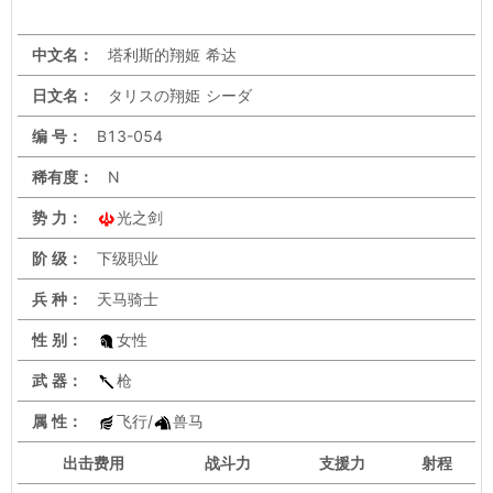
中文名：
塔利斯的翔姬 希达
日文名：
タリスの翔姫 シーダ
编 号：
B13-054
稀有度：
N
势 力：
光之剑
阶 级：
下级职业
兵 种：
天马骑士
性 别：
女性
武 器：
枪
属 性：
飞行/
兽马
出击
费用
战斗力
支援力
射程