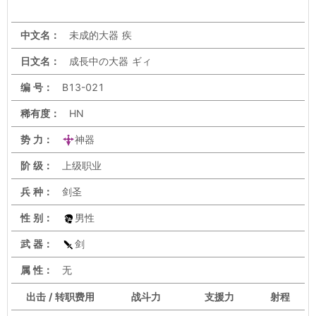
中文名：
未成的大器 疾
日文名：
成長中の大器 ギィ
编 号：
B13-021
稀有度：
HN
势 力：
神器
阶 级：
上级职业
兵 种：
剑圣
性 别：
男性
武 器：
剑
属 性：
无
出击 / 转职费用
战斗力
支援力
射程