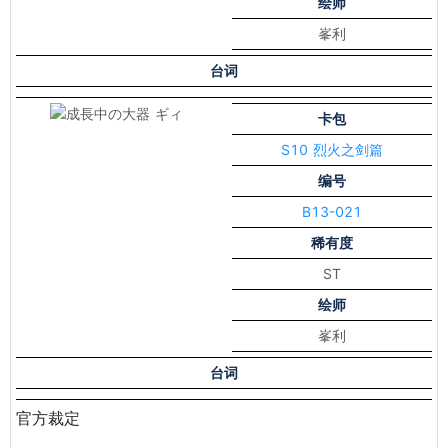
绘师
峯利
台词
卡包
S10 烈火之剑篇
编号
B13-021
稀有度
ST
绘师
峯利
台词
官方裁定