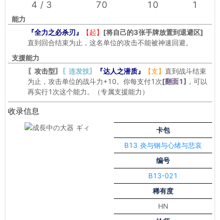
4 / 3
70
10
1
能力
『全力之必杀刃』
【起】
[将自己的3张手牌放置到退避区]
直到回合结束为止，这名单位的攻击不能被神速回避。
支援能力
〖攻击型〗
〖连发技〗
『达人之潜质』
【支】
直到战斗结束
为止，攻击单位的战斗力+10。你每支付1次
[
翻面1
]
，可以
再实行1次这个能力。（专属支援能力）
收录信息
卡包
B13 炎与钢与心绪与悲哀
编号
B13-021
稀有度
HN