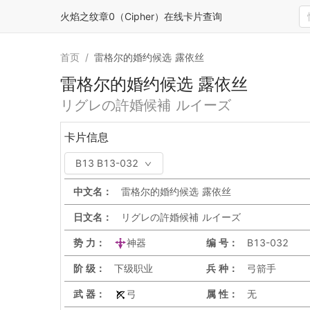
火焰之纹章0（Cipher）在线卡片查询
首页
/
雷格尔的婚约候选 露依丝
雷格尔的婚约候选 露依丝
リグレの許婚候補 ルイーズ
卡片信息
B13 B13-032
中文名：
雷格尔的婚约候选 露依丝
日文名：
リグレの許婚候補 ルイーズ
势 力：
神器
编 号：
B13-032
阶 级：
下级职业
兵 种：
弓箭手
武 器：
弓
属 性：
无