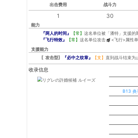
出击
费用
战斗力
1
30
能力
『两人的时间』
【常】
这名单位被「潘特」支援的期
『飞行特效』
【常】
这名单位攻击
<飞行>
属性单
支援能力
〖攻击型〗
『必中之纹章』
【支】
直到战斗结束为
收录信息
B13 