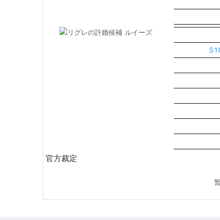
S
官方裁定
暂