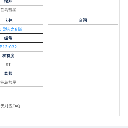
绘师
笹島彗星
卡包
台词
10 烈火之剑篇
编号
B13-032
稀有度
ST
绘师
笹島彗星
无对应FAQ