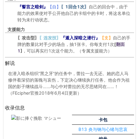
『誓言之暗剑』
【自】
〖1回合1次〗
自己的回合中，由于
能力的效果使对手公开他自己的卡组中的卡时，将这名单位
转为未行动状态。
支援能力
〖攻击型〗
〖连发技〗
『遁入深暗之潜行』
【支】
自己的手
牌的数量比对手少的场合，抽1张卡。你每支付1次
[
翻面
1
]
，可以再实行1次这个能力。（专属支援能力）
解说
在潜入暗杀组织“黑之牙”的任务中，蕾拉一去无还。她的恋人马
修伴着深切的落魄与哀伤，下定决心继续执行任务。他会作为祖
国的影子继续战斗……与心中对蕾拉的无尽思绪同在……！
（FEcipher官推2018年6月4日更新）
收录信息
卡包
B13 炎与钢与心绪与悲哀
编号