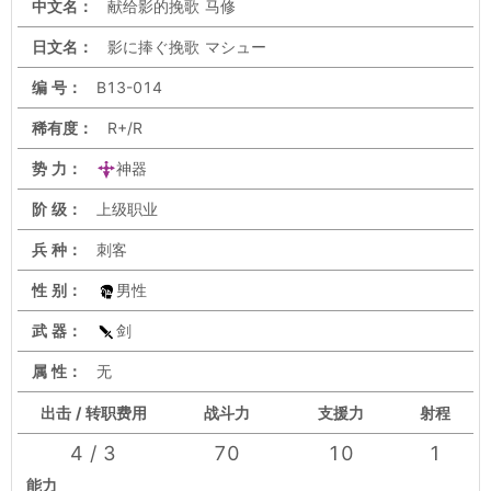
中文名：
献给影的挽歌 马修
日文名：
影に捧ぐ挽歌 マシュー
编 号：
B13-014
稀有度：
R+/R
势 力：
神器
阶 级：
上级职业
兵 种：
刺客
性 别：
男性
武 器：
剑
属 性：
无
出击 / 转职费用
战斗力
支援力
射程
4 / 3
70
10
1
能力