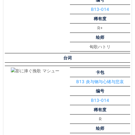
B13-014
稀有度
R+
绘师
匈歌ハトリ
台词
卡包
B13 炎与钢与心绪与悲哀
编号
B13-014
稀有度
R
绘师