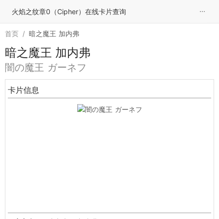
···
火焰之纹章0（Cipher）在线卡片查询
首页
/
暗之魔王 加内弗
暗之魔王 加内弗
闇の魔王 ガーネフ
卡片信息