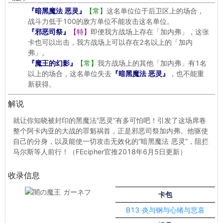
『暗黑魔法 恶灵』
【常】
这名单位位于后卫区上的场合，
战斗力低于100的敌方单位不能攻击这名单位。
『邪恶司祭』
【特】
即便我方战场上存在「加内弗」，这张
卡也可以出击，我方战场上可以存在2名以上的「加内
弗」。
『魔王的幻影』
【常】
我方战场上的其他「加内弗」有1名
以上的场合，这名单位失去
『暗黑魔法 恶灵』
，也不能重
新获得。
解说
就让你知晓被封印的黑魔法“恶灵”有多可怕吧！引发了这场席卷
整个阿卡内亚的大战的罪魁祸首，正是邪恶司祭加内弗。他驱使
自己的分身，以及能使一切攻击无效化的“暗黑魔法 恶灵”，阻拦
马尔斯等人前行！（FEcipher官推2018年6月5日更新）
收录信息
卡包
B13 炎与钢与心绪与悲哀