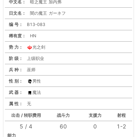
中文名：
暗之魔王 加内弗
日文名：
闇の魔王 ガーネフ
编 号：
B13-083
稀有度：
HN
势 力：
光之剑
阶 级：
上级职业
兵 种：
巫师
性 别：
男性
武 器：
魔法
属 性：
无
出击 / 转职费用
战斗力
支援力
射程
5 / 4
60
0
1-2
能力