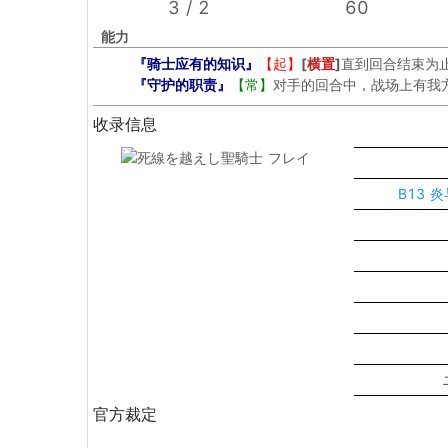
3 / 2
60
能力
『骑士应有的知识』
【起】
[
横置
]
直到回合结束为
『守护的职责』
【常】
对手的回合中，战场上有我
收录信息
B13 
官方裁定