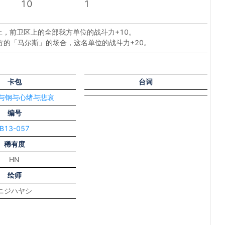
10
1
止，前卫区上的全部我方单位的战斗力+10。
方的「马尔斯」的场合，这名单位的战斗力+20。
卡包
台词
炎与钢与心绪与悲哀
编号
B13-057
稀有度
HN
绘师
ニジハヤシ