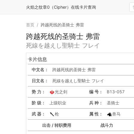
火焰之纹章0（Cipher）在线卡片查询
首页
/
跨越死线的圣骑士 弗雷
跨越死线的圣骑士 弗雷
死線を越えし聖騎士 フレイ
卡片信息
中文名：
跨越死线的圣骑士 弗雷
日文名：
死線を越えし聖騎士 フレイ
势 力：
光之剑
编 号：
B13-057
阶 级：
上级职业
兵 种：
圣骑士
武 器：
枪
属 性：
兽马
出击 / 转职费用
战斗力