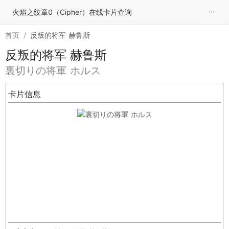
···
火焰之纹章0（Cipher）在线卡片查询
首页
/
反叛的将军 赫鲁斯
反叛的将军 赫鲁斯
裏切りの将軍 ホルス
卡片信息