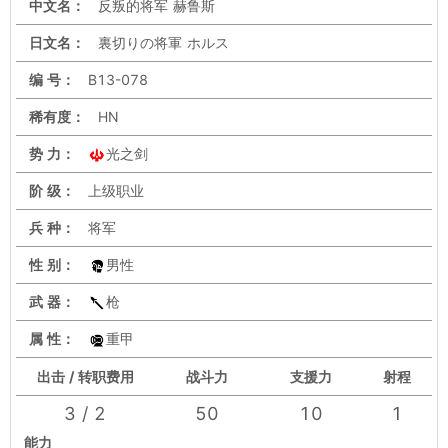
中文名：
反叛的将军 赫鲁斯
日文名：
裏切りの将軍 ホルス
编 号：
B13-078
稀有度：
HN
势 力：
光之剑
阶 级：
上级职业
兵 种：
将军
性 别：
男性
武 器：
枪
属 性：
重甲
出击 / 转职费用
战斗力
支援力
射程
3 / 2
50
10
1
能力