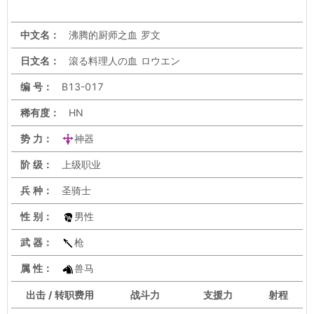
中文名：
沸腾的厨师之血 罗文
日文名：
滾る料理人の血 ロウエン
编 号：
B13-017
稀有度：
HN
势 力：
神器
阶 级：
上级职业
兵 种：
圣骑士
性 别：
男性
武 器：
枪
属 性：
兽马
出击 / 转职费用
战斗力
支援力
射程