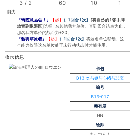
3 / 2
60
10
1
能力
『请随意品尝！』
【起】
〖1回合1次〗
[将自己的1张手牌
放置到退避区]
选择1名其他我方单位。直到回合结束为止，
那名我方单位的战斗力+20。
『驰骋草原者』
【起】
〖1回合1次〗
将这名单位移动。这
个能力仅限这名单位处于未行动状态时才能使用。
收录信息
卡包
B13 炎与钢与心绪与悲哀
编号
B13-017
稀有度
HN
绘师
まっつん！