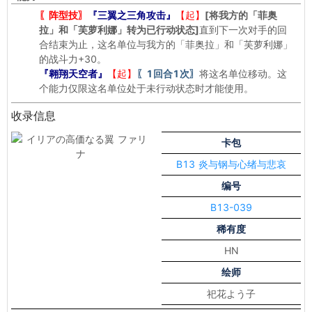
〖阵型技〗
『三翼之三角攻击』
【起】
[将我方的「菲奥
拉」和「芙萝利娜」转为已行动状态]
直到下一次对手的回
合结束为止，这名单位与我方的「菲奥拉」和「芙萝利娜」
的战斗力+30。
『翱翔天空者』
【起】
〖1回合1次〗
将这名单位移动。这
个能力仅限这名单位处于未行动状态时才能使用。
收录信息
卡包
B13 炎与钢与心绪与悲哀
编号
B13-039
稀有度
HN
绘师
祀花よう子