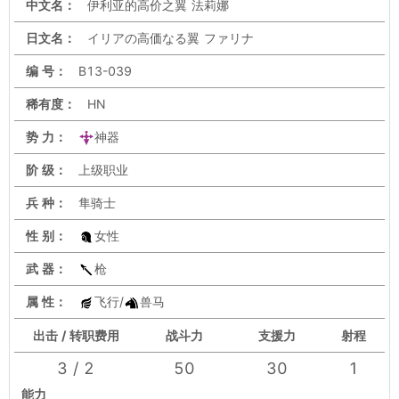
中文名：
伊利亚的高价之翼 法莉娜
日文名：
イリアの高価なる翼 ファリナ
编 号：
B13-039
稀有度：
HN
势 力：
神器
阶 级：
上级职业
兵 种：
隼骑士
性 别：
女性
武 器：
枪
属 性：
飞行/
兽马
出击 / 转职费用
战斗力
支援力
射程
3 / 2
50
30
1
能力