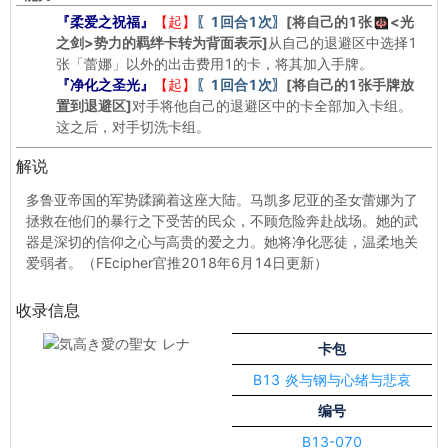
『柔爱之祝福』
【起】
〖1回合1次〗
[将自己的1张
<光
之剑>
势力的羁绊卡转为背面表示]
从自己的退避区中选择1
张「蕾娜」以外的出击费用1的卡，将其加入手牌。
『净化之圣光』
【起】
〖1回合1次〗
[将自己的1张手牌放
置到退避区]
对手将他自己的退避区中的卡全部加入卡组。
这之后，对手切洗卡组。
解说
多鲁亚帝国的军势蹂躏着这座大陆。马凯多尼亚的圣女蕾娜为了
拯救在他们的暴行之下受苦的民众，不顾危险奔赴战场。她的武
器是深切的信仰之心与高贵的爱之力。她将净化恶徒，温柔地关
爱弱者。（FEcipher官推2018年6月14日更新）
收录信息
卡包
B13 炎与钢与心绪与悲哀
编号
B13-070