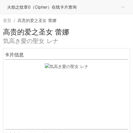
···
火焰之纹章0（Cipher）在线卡片查询
首页
/
高贵的爱之圣女 蕾娜
高贵的爱之圣女 蕾娜
気高き愛の聖女 レナ
卡片信息