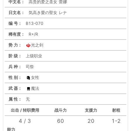
中文名：
高贵的爱之圣女 蕾娜
日文名：
気高き愛の聖女 レナ
编 号：
B13-070
稀有度：
R+/R
势 力：
光之剑
阶 级：
上级职业
兵 种：
司祭
性 别：
女性
武 器：
魔法
属 性：
无
出击 / 转职费用
战斗力
支援力
射程
4 / 3
60
20
1-2
能力