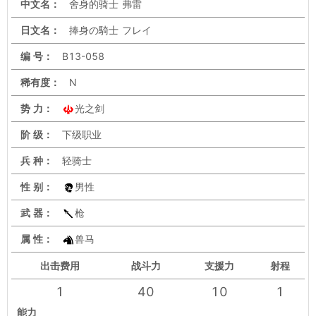
中文名：
舍身的骑士 弗雷
日文名：
捧身の騎士 フレイ
编 号：
B13-058
稀有度：
N
势 力：
光之剑
阶 级：
下级职业
兵 种：
轻骑士
性 别：
男性
武 器：
枪
属 性：
兽马
出击
费用
战斗力
支援力
射程
1
40
10
1
能力