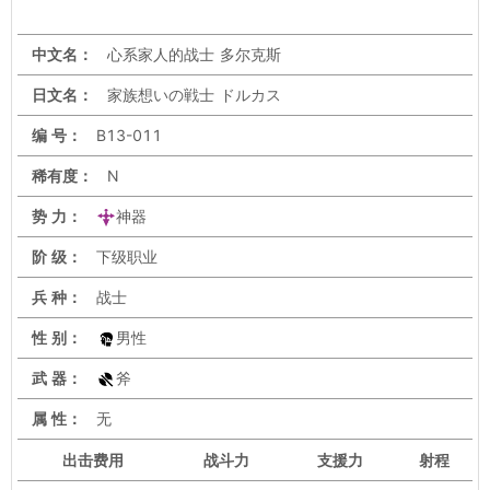
中文名：
心系家人的战士 多尔克斯
日文名：
家族想いの戦士 ドルカス
编 号：
B13-011
稀有度：
N
势 力：
神器
阶 级：
下级职业
兵 种：
战士
性 别：
男性
武 器：
斧
属 性：
无
出击
费用
战斗力
支援力
射程