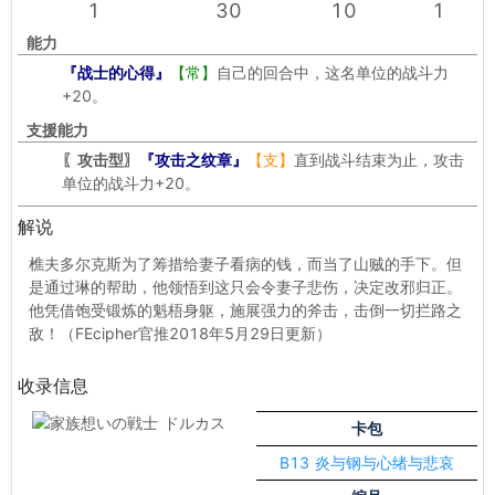
1
30
10
1
能力
『战士的心得』
【常】
自己的回合中，这名单位的战斗力
+20。
支援能力
〖攻击型〗
『攻击之纹章』
【支】
直到战斗结束为止，攻击
单位的战斗力+20。
解说
樵夫多尔克斯为了筹措给妻子看病的钱，而当了山贼的手下。但
是通过琳的帮助，他领悟到这只会令妻子悲伤，决定改邪归正。
他凭借饱受锻炼的魁梧身躯，施展强力的斧击，击倒一切拦路之
敌！（FEcipher官推2018年5月29日更新）
收录信息
卡包
B13 炎与钢与心绪与悲哀