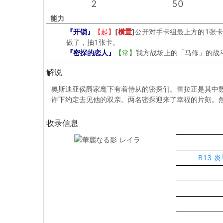
2
50
能力
『开锁』
【起】
[
横置
]
公开对手卡组最上方的1张
做了，抽1张卡。
『密探的恋人』
【常】
我方战场上的「马修」的战斗
解说
奥斯迪亚侯爵家麾下有着侍从的密探们。蕾拉正是其中
许下约定去见他的双亲。两名密探迎来了幸福的片刻。然而，
收录信息
B13 