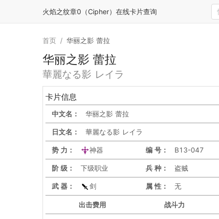
火焰之纹章0（Cipher）在线卡片查询
首页
/
华丽之影 蕾拉
华丽之影 蕾拉
華麗なる影 レイラ
卡片信息
中文名：
华丽之影 蕾拉
日文名：
華麗なる影 レイラ
势 力：
神器
编 号：
B13-047
阶 级：
下级职业
兵 种：
盗贼
武 器：
剑
属 性：
无
出击
费用
战斗力