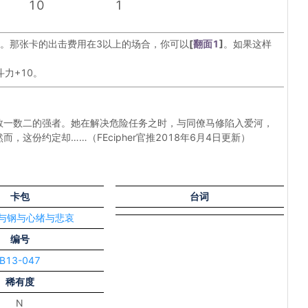
10
1
卡。那张卡的出击费用在3以上的场合，你可以
[
翻面1
]
。如果这样
力+10。
数一数二的强者。她在解决危险任务之时，与同僚马修陷入爱河，
这份约定却……（FEcipher官推2018年6月4日更新）
卡包
台词
炎与钢与心绪与悲哀
编号
B13-047
稀有度
N